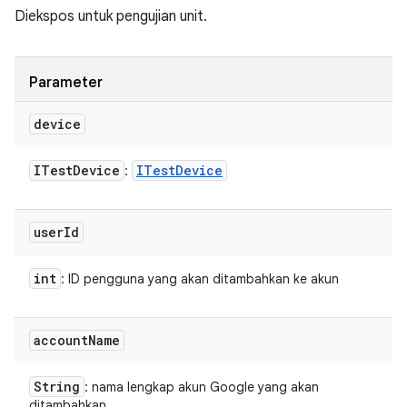
Diekspos untuk pengujian unit.
Parameter
device
ITest
Device
ITest
Device
:
user
Id
int
: ID pengguna yang akan ditambahkan ke akun
account
Name
String
: nama lengkap akun Google yang akan
ditambahkan