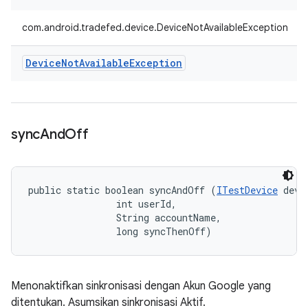
com.android.tradefed.device.DeviceNotAvailableException
Device
Not
Available
Exception
sync
And
Off
public static boolean syncAndOff (
ITestDevice
 devic
                int userId, 

                String accountName, 

                long syncThenOff)
Menonaktifkan sinkronisasi dengan Akun Google yang
ditentukan. Asumsikan sinkronisasi Aktif.