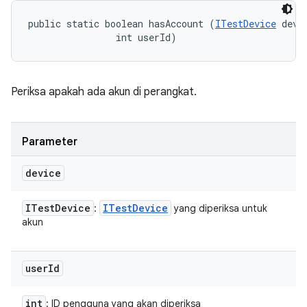
public static boolean hasAccount (
ITestDevice
 devic
                int userId)
Periksa apakah ada akun di perangkat.
Parameter
device
ITest
Device
ITest
Device
:
yang diperiksa untuk
akun
user
Id
int
: ID pengguna yang akan diperiksa