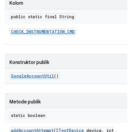
Kolom
public static final String
CHECK
_
INSTRUMENTATION
_
CMD
Konstruktor publik
Google
Account
Util
()
Metode publik
static boolean
add
Account
Attempt
(
ITest
Device
device
,
int