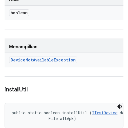
boolean
Menampilkan
Device
Not
Available
Exception
install
Util
public static boolean installUtil (
ITestDevice
 devi
                File altApk)