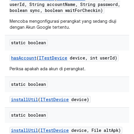
user
Id
,
String account
Name
,
String password
,
boolean sync
,
boolean wait
For
Checkin)
Mencoba mengonfigurasi perangkat yang sedang diuji
dengan Akun Google tertentu.
static boolean
has
Account
(
ITest
Device
device
,
int user
Id)
Periksa apakah ada akun di perangkat.
static boolean
install
Util
(
ITest
Device
device)
static boolean
install
Util
(
ITest
Device
device
,
File alt
Apk)