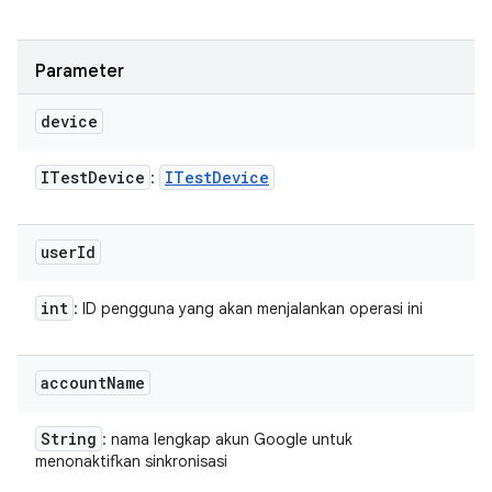
Parameter
device
ITest
Device
ITest
Device
:
user
Id
int
: ID pengguna yang akan menjalankan operasi ini
account
Name
String
: nama lengkap akun Google untuk
menonaktifkan sinkronisasi