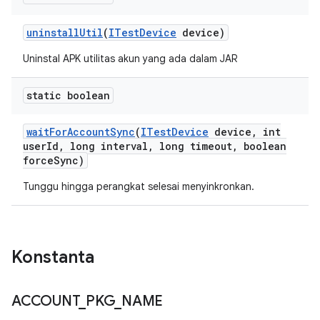
uninstall
Util
(
ITest
Device
device)
Uninstal APK utilitas akun yang ada dalam JAR
static boolean
wait
For
Account
Sync
(
ITest
Device
device
,
int
user
Id
,
long interval
,
long timeout
,
boolean
force
Sync)
Tunggu hingga perangkat selesai menyinkronkan.
Konstanta
ACCOUNT
_
PKG
_
NAME