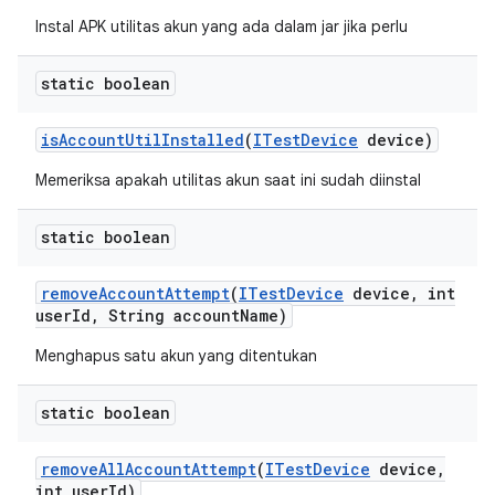
Instal APK utilitas akun yang ada dalam jar jika perlu
static boolean
is
Account
Util
Installed
(
ITest
Device
device)
Memeriksa apakah utilitas akun saat ini sudah diinstal
static boolean
remove
Account
Attempt
(
ITest
Device
device
,
int
user
Id
,
String account
Name)
Menghapus satu akun yang ditentukan
static boolean
remove
All
Account
Attempt
(
ITest
Device
device
,
int user
Id)