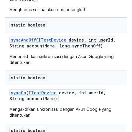
Menghapus semua akun dari perangkat
static boolean
sync
And
Off
(
ITest
Device
device
,
int user
Id
,
String account
Name
,
long sync
Then
Off)
Menonaktifkan sinkronisasi dengan Akun Google yang
ditentukan.
static boolean
sync
On
(
ITest
Device
device
,
int user
Id
,
String account
Name)
Mengaktifkan sinkronisasi dengan Akun Google yang
ditentukan.
static boolean