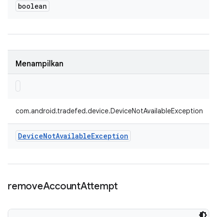
boolean
Menampilkan
com.android.tradefed.device.DeviceNotAvailableException
Device
Not
Available
Exception
remove
Account
Attempt