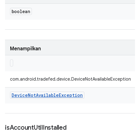
boolean
Menampilkan
com.android.tradefed.device.DeviceNotAvailableException
Device
Not
Available
Exception
is
Account
Util
Installed