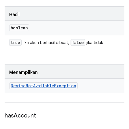
Hasil
boolean
true
false
jika akun berhasil dibuat,
jika tidak
Menampilkan
Device
Not
Available
Exception
has
Account