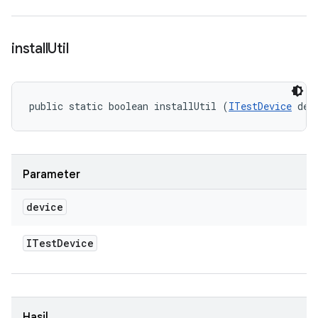
install
Util
public static boolean installUtil (
ITestDevice
 dev
Parameter
device
ITest
Device
Hasil