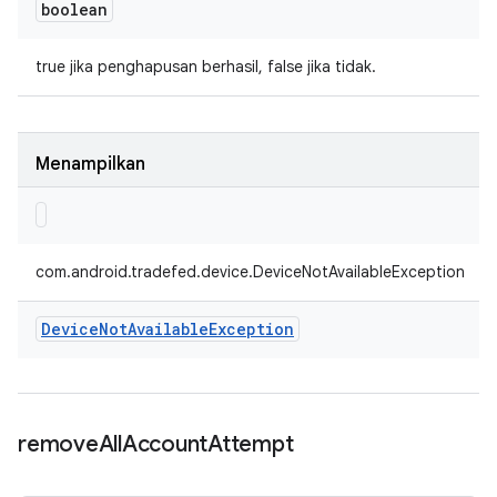
boolean
true jika penghapusan berhasil, false jika tidak.
Menampilkan
com.android.tradefed.device.DeviceNotAvailableException
Device
Not
Available
Exception
remove
All
Account
Attempt