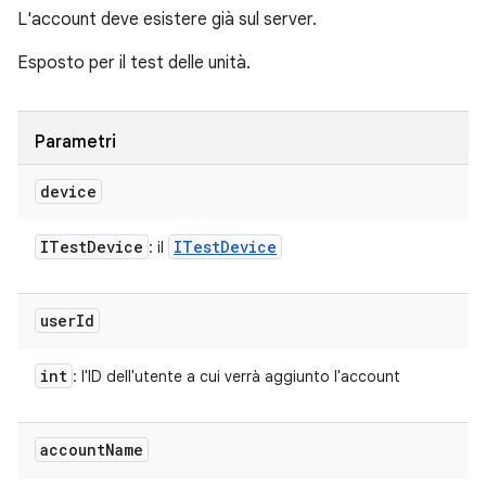
L'account deve esistere già sul server.
Esposto per il test delle unità.
Parametri
device
ITest
Device
ITest
Device
: il
user
Id
int
: l'ID dell'utente a cui verrà aggiunto l'account
account
Name