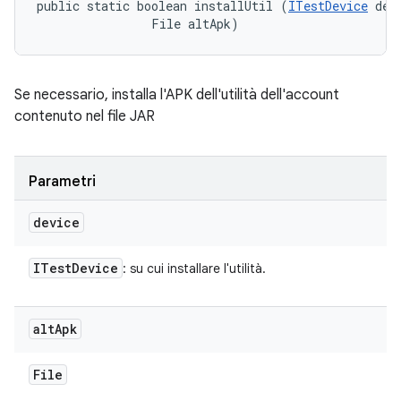
public static boolean installUtil (
ITestDevice
 devi
                File altApk)
Se necessario, installa l'APK dell'utilità dell'account
contenuto nel file JAR
Parametri
device
ITest
Device
: su cui installare l'utilità.
alt
Apk
File