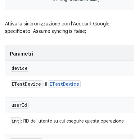
Attiva la sincronizzazione con l'Account Google
specificato. Assume syncing is false;
Parametri
device
ITest
Device
ITest
Device
: il
user
Id
int
: l'ID dell'utente su cui eseguire questa operazione