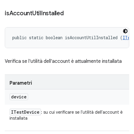
is
Account
Util
Installed
public static boolean isAccountUtilInstalled (
ITes
Verifica se l'utilità dell'account è attualmente installata
Parametri
device
ITest
Device
: su cui verificare se l'utilità dell'account è
installata