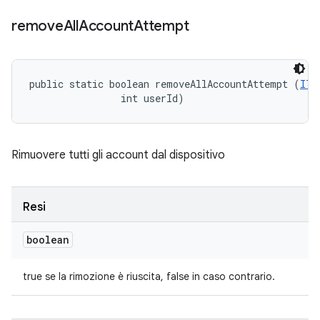
remove
All
Account
Attempt
public static boolean removeAllAccountAttempt (
ITe
                int userId)
Rimuovere tutti gli account dal dispositivo
Resi
boolean
true se la rimozione è riuscita, false in caso contrario.