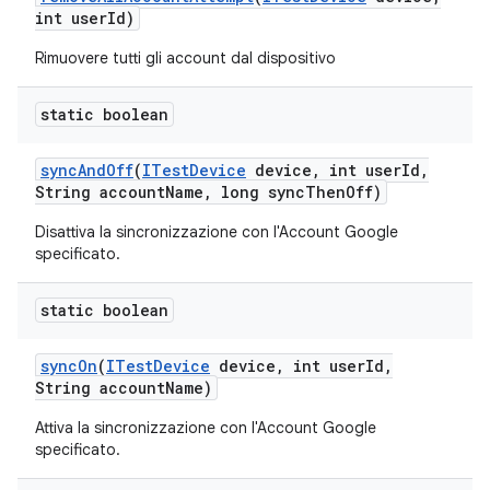
int user
Id)
Rimuovere tutti gli account dal dispositivo
static boolean
sync
And
Off
(
ITest
Device
device
,
int user
Id
,
String account
Name
,
long sync
Then
Off)
Disattiva la sincronizzazione con l'Account Google
specificato.
static boolean
sync
On
(
ITest
Device
device
,
int user
Id
,
String account
Name)
Attiva la sincronizzazione con l'Account Google
specificato.