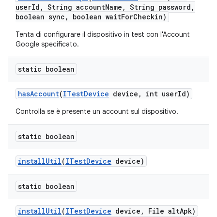
user
Id
,
String account
Name
,
String password
,
boolean sync
,
boolean wait
For
Checkin)
Tenta di configurare il dispositivo in test con l'Account
Google specificato.
static boolean
has
Account
(
ITest
Device
device
,
int user
Id)
Controlla se è presente un account sul dispositivo.
static boolean
install
Util
(
ITest
Device
device)
static boolean
install
Util
(
ITest
Device
device
,
File alt
Apk)