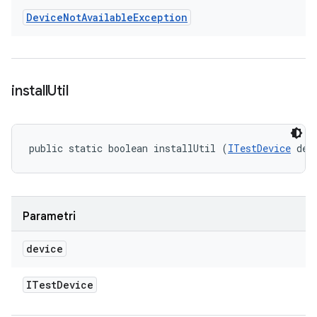
Device
Not
Available
Exception
install
Util
public static boolean installUtil (
ITestDevice
 dev
Parametri
device
ITest
Device