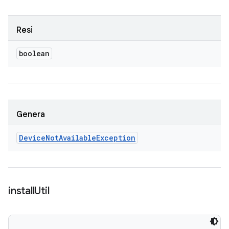
Resi
boolean
Genera
Device
Not
Available
Exception
install
Util