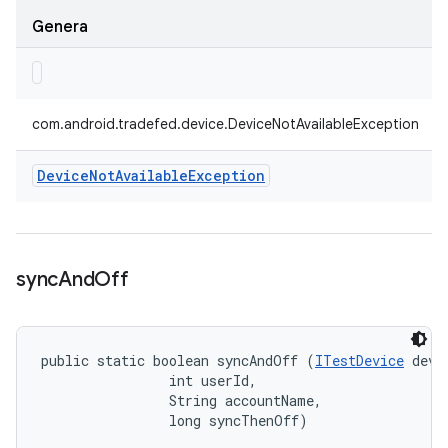
Genera
com.android.tradefed.device.DeviceNotAvailableException
Device
Not
Available
Exception
sync
And
Off
public static boolean syncAndOff (
ITestDevice
 devic
                int userId, 

                String accountName, 

                long syncThenOff)