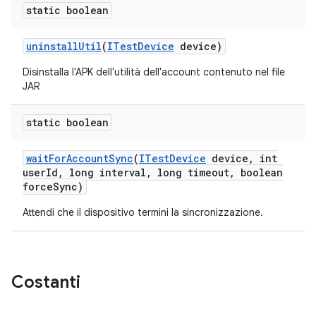
static boolean
uninstall
Util
(
ITest
Device
device)
Disinstalla l'APK dell'utilità dell'account contenuto nel file
JAR
static boolean
wait
For
Account
Sync
(
ITest
Device
device
,
int
user
Id
,
long interval
,
long timeout
,
boolean
force
Sync)
Attendi che il dispositivo termini la sincronizzazione.
Costanti