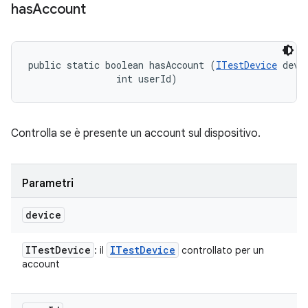
has
Account
public static boolean hasAccount (
ITestDevice
 devic
                int userId)
Controlla se è presente un account sul dispositivo.
Parametri
device
ITest
Device
ITest
Device
: il
controllato per un
account