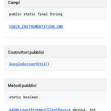
Campi
public static final String
CHECK
_
INSTRUMENTATION
_
CMD
Costruttori pubblici
Google
Account
Util
()
Metodi pubblici
static boolean
add
Account
Attempt
(
ITest
Device
device
,
int