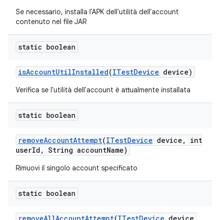
Se necessario, installa l'APK dell'utilità dell'account
contenuto nel file JAR
static boolean
is
Account
Util
Installed
(
ITest
Device
device)
Verifica se l'utilità dell'account è attualmente installata
static boolean
remove
Account
Attempt
(
ITest
Device
device
,
int
user
Id
,
String account
Name)
Rimuovi il singolo account specificato
static boolean
remove
All
Account
Attempt
(
ITest
Device
device
,