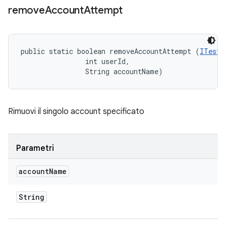
remove
Account
Attempt
public static boolean removeAccountAttempt (
ITestD
                int userId, 

                String accountName)
Rimuovi il singolo account specificato
Parametri
account
Name
String