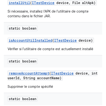
install
Util
(
ITest
Device
device
,
File alt
Apk)
Si nécessaire, installez l'APK de l'utilitaire de compte
contenu dans le fichier JAR.
static boolean
is
Account
Util
Installed
(
ITest
Device
device)
Vérifier si l'utilitaire de compte est actuellement installé
static boolean
remove
Account
Attempt
(
ITest
Device
device
,
int
user
Id
,
String account
Name)
Supprimer le compte spécifié
static boolean