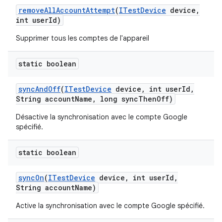
remove
All
Account
Attempt
(
ITest
Device
device
,
int user
Id)
Supprimer tous les comptes de l'appareil
static boolean
sync
And
Off
(
ITest
Device
device
,
int user
Id
,
String account
Name
,
long sync
Then
Off)
Désactive la synchronisation avec le compte Google
spécifié.
static boolean
sync
On
(
ITest
Device
device
,
int user
Id
,
String account
Name)
Active la synchronisation avec le compte Google spécifié.