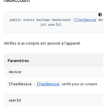
has
Account
public static boolean hasAccount (
ITestDevice
 devic
                int userId)
Vérifiez si un compte est associé à l'appareil.
Paramètres
device
ITest
Device
ITest
Device
:
vérifié pour un compte
user
Id