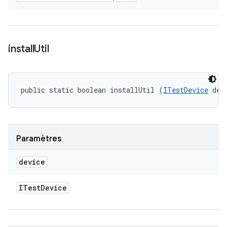
install
Util
public static boolean installUtil (
ITestDevice
 dev
Paramètres
device
ITest
Device