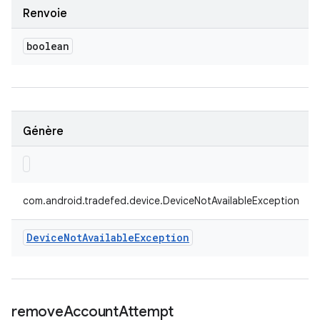
Renvoie
boolean
Génère
com.android.tradefed.device.DeviceNotAvailableException
Device
Not
Available
Exception
remove
Account
Attempt