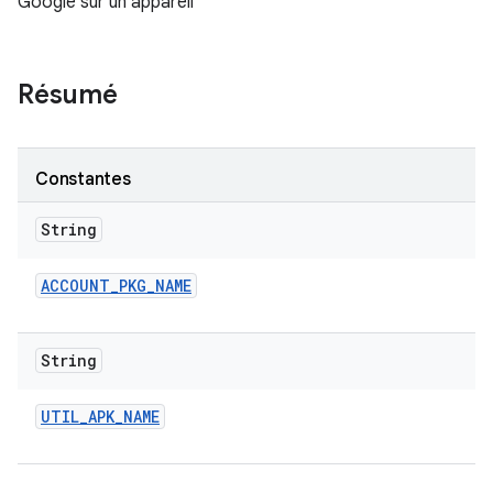
Google sur un appareil
Résumé
Constantes
String
ACCOUNT
_
PKG
_
NAME
String
UTIL
_
APK
_
NAME