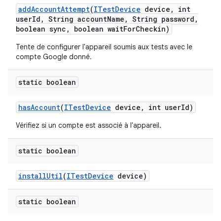
add
Account
Attempt
(
ITest
Device
device
,
int
user
Id
,
String account
Name
,
String password
,
boolean sync
,
boolean wait
For
Checkin)
Tente de configurer l'appareil soumis aux tests avec le
compte Google donné.
static boolean
has
Account
(
ITest
Device
device
,
int user
Id)
Vérifiez si un compte est associé à l'appareil.
static boolean
install
Util
(
ITest
Device
device)
static boolean