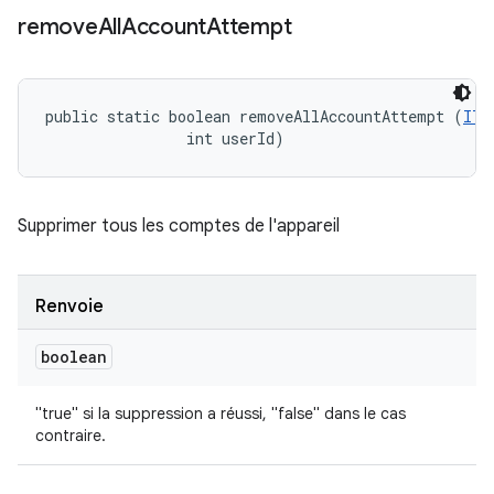
remove
All
Account
Attempt
public static boolean removeAllAccountAttempt (
ITe
                int userId)
Supprimer tous les comptes de l'appareil
Renvoie
boolean
"true" si la suppression a réussi, "false" dans le cas
contraire.