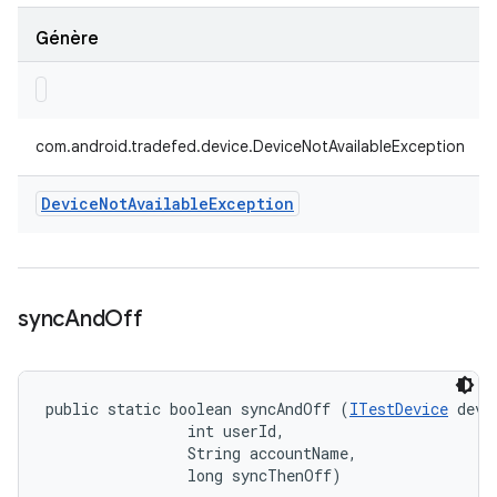
Génère
com.android.tradefed.device.DeviceNotAvailableException
Device
Not
Available
Exception
sync
And
Off
public static boolean syncAndOff (
ITestDevice
 devic
                int userId, 

                String accountName, 

                long syncThenOff)