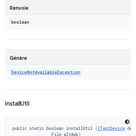
Renvoie
boolean
Génère
Device
Not
Available
Exception
install
Util
public static boolean installUtil (
ITestDevice
 devi
                File altApk)