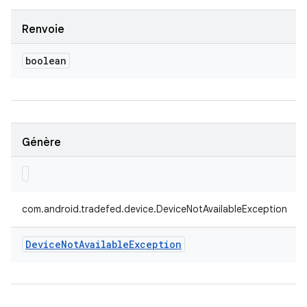
Renvoie
boolean
Génère
com.android.tradefed.device.DeviceNotAvailableException
Device
Not
Available
Exception