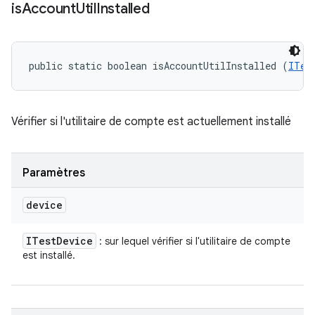
is
Account
Util
Installed
public static boolean isAccountUtilInstalled (
ITes
Vérifier si l'utilitaire de compte est actuellement installé
Paramètres
device
ITest
Device
: sur lequel vérifier si l'utilitaire de compte
est installé.