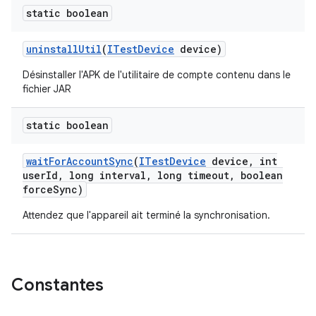
static boolean
uninstall
Util
(
ITest
Device
device)
Désinstaller l'APK de l'utilitaire de compte contenu dans le
fichier JAR
static boolean
wait
For
Account
Sync
(
ITest
Device
device
,
int
user
Id
,
long interval
,
long timeout
,
boolean
force
Sync)
Attendez que l'appareil ait terminé la synchronisation.
Constantes