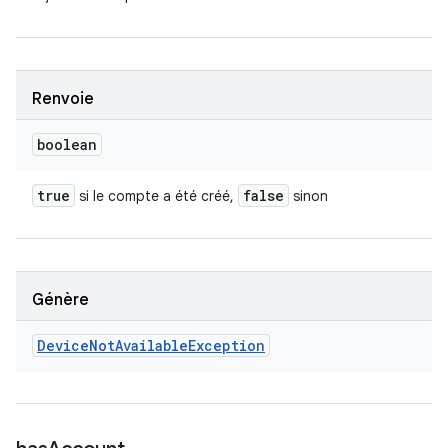
Renvoie
boolean
true
false
si le compte a été créé,
sinon
Génère
Device
Not
Available
Exception