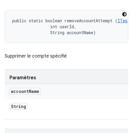
public static boolean removeAccountAttempt (
ITestD
                int userId, 

                String accountName)
Supprimer le compte spécifié
Paramètres
account
Name
String