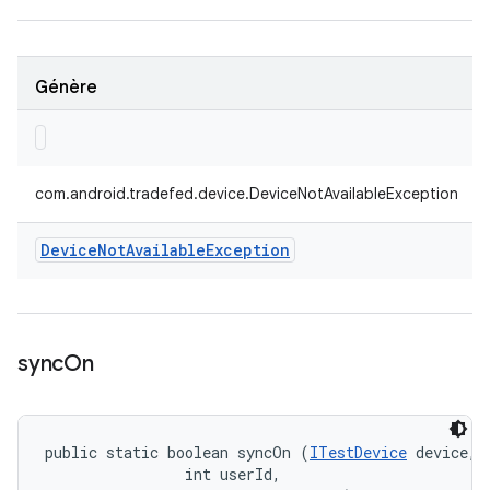
Génère
com.android.tradefed.device.DeviceNotAvailableException
Device
Not
Available
Exception
sync
On
public static boolean syncOn (
ITestDevice
 device, 

                int userId, 
