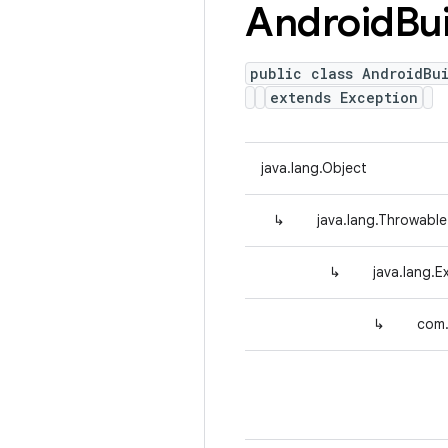
Android
Bu
public class AndroidBu
extends Exception
java.lang.Object
↳
java.lang.Throwable
↳
java.lang.E
↳
com.