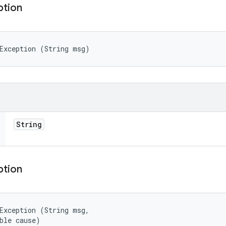
ption
Exception (String msg)
String
ption
Exception (String msg, 

ble cause)