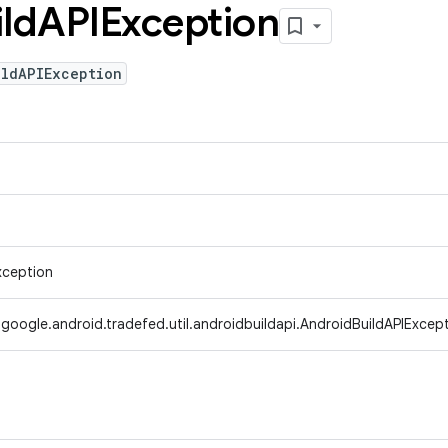
ild
APIException
ildAPIException
xception
google.android.tradefed.util.androidbuildapi.AndroidBuildAPIExcep