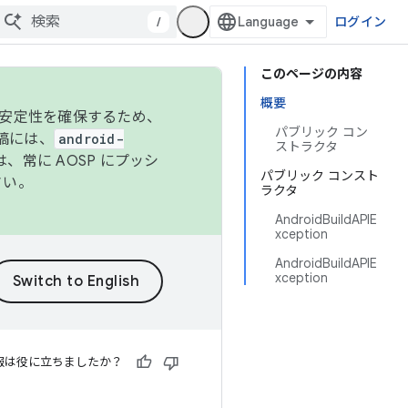
/
ログイン
このページの内容
概要
の安定性を確保するため、
パブリック コン
投稿には、
android-
ストラクタ
、常に AOSP にプッシ
パブリック コンスト
さい。
ラクタ
AndroidBuildAPIE
xception
AndroidBuildAPIE
xception
報は役に立ちましたか？