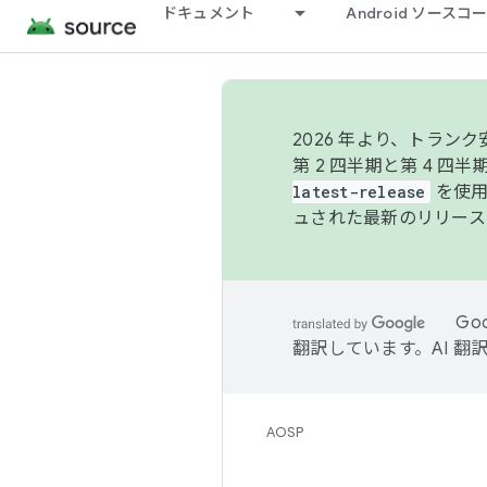
ドキュメント
Android ソース
2026 年より、トラ
第 2 四半期と第 4 四
latest-release
を使用
ュされた最新のリリース
Go
翻訳しています。AI 
AOSP