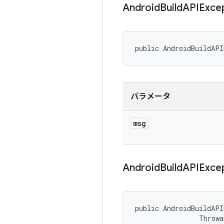
Android
Build
APIExce
public AndroidBuildAPI
パラメータ
msg
Android
Build
APIExce
public AndroidBuildAPI
                Throwa