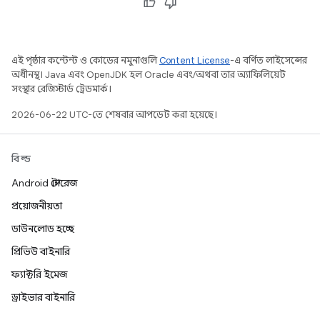
এই পৃষ্ঠার কন্টেন্ট ও কোডের নমুনাগুলি
Content License
-এ বর্ণিত লাইসেন্সের
অধীনস্থ। Java এবং OpenJDK হল Oracle এবং/অথবা তার অ্যাফিলিয়েট
সংস্থার রেজিস্টার্ড ট্রেডমার্ক।
2026-06-22 UTC-তে শেষবার আপডেট করা হয়েছে।
বিল্ড
Android স্টোরেজ
প্রয়োজনীয়তা
ডাউনলোড হচ্ছে
প্রিভিউ বাইনারি
ফ্যাক্টরি ইমেজ
ড্রাইভার বাইনারি