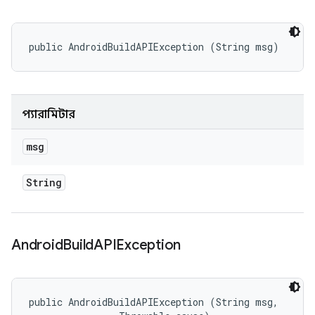
public AndroidBuildAPIException (String msg)
প্যারামিটার
msg
String
Android
Build
APIException
public AndroidBuildAPIException (String msg, 
