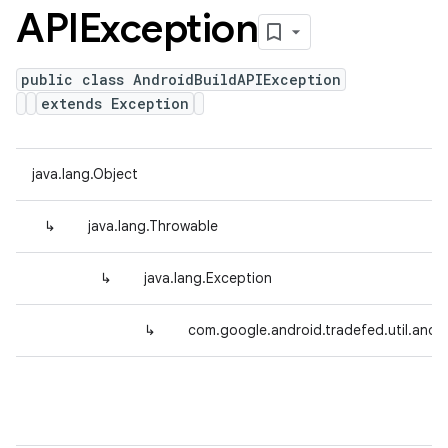
APIException
public class AndroidBuildAPIException
extends Exception
java.lang.Object
↳
java.lang.Throwable
↳
java.lang.Exception
↳
com.google.android.tradefed.util.andr