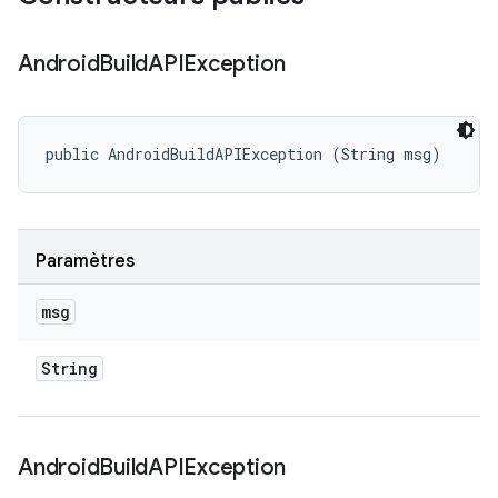
Android
Build
APIException
public AndroidBuildAPIException (String msg)
Paramètres
msg
String
Android
Build
APIException