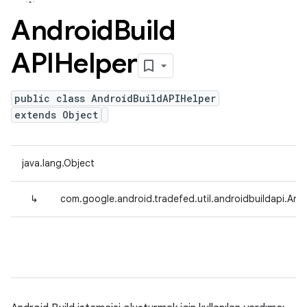
Android
Build
APIHelper
public class AndroidBuildAPIHelper
extends Object
java.lang.Object
↳
com.google.android.tradefed.util.androidbuildapi.And