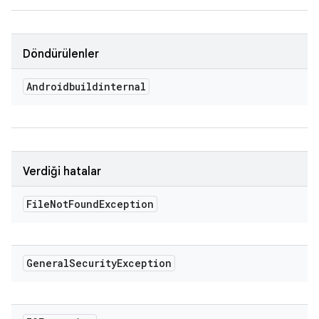
Döndürülenler
Androidbuildinternal
Verdiği hatalar
File
Not
Found
Exception
General
Security
Exception