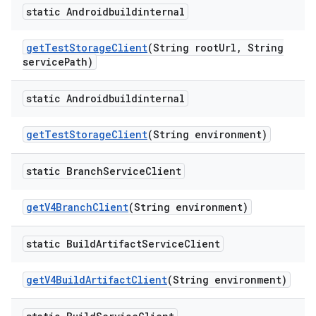
static Androidbuildinternal
get
Test
Storage
Client
(String root
Url
,
String
service
Path)
static Androidbuildinternal
get
Test
Storage
Client
(String environment)
static Branch
Service
Client
get
V4Branch
Client
(String environment)
static Build
Artifact
Service
Client
get
V4Build
Artifact
Client
(String environment)