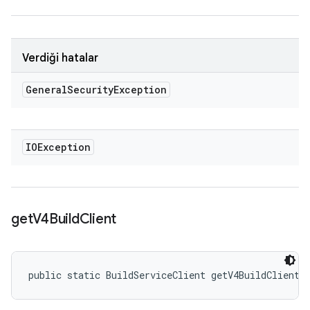
Verdiği hatalar
General
Security
Exception
IOException
get
V4Build
Client
public static BuildServiceClient getV4BuildClient 