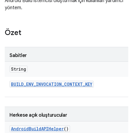
Android Build istemcisi oluşturmak için kullanılan yardımcı
yöntem.
Özet
Sabitler
String
BUILD
_
ENV
_
INVOCATION
_
CONTEXT
_
KEY
Herkese açık oluşturucular
Android
Build
APIHelper
()