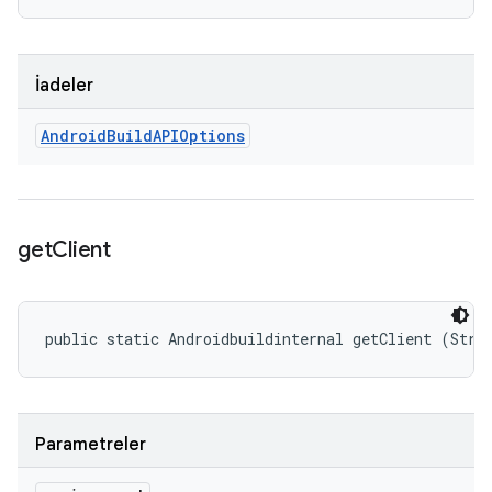
İadeler
Android
Build
APIOptions
get
Client
public static Androidbuildinternal getClient (Stri
Parametreler