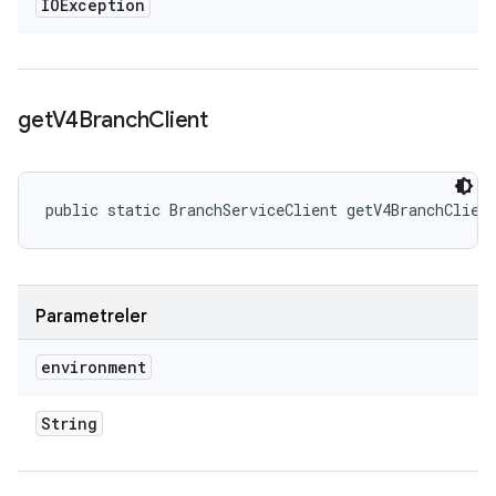
IOException
get
V4Branch
Client
public static BranchServiceClient getV4BranchClien
Parametreler
environment
String