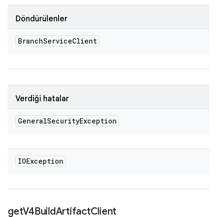
Döndürülenler
Branch
Service
Client
Verdiği hatalar
General
Security
Exception
IOException
get
V4Build
Artifact
Client