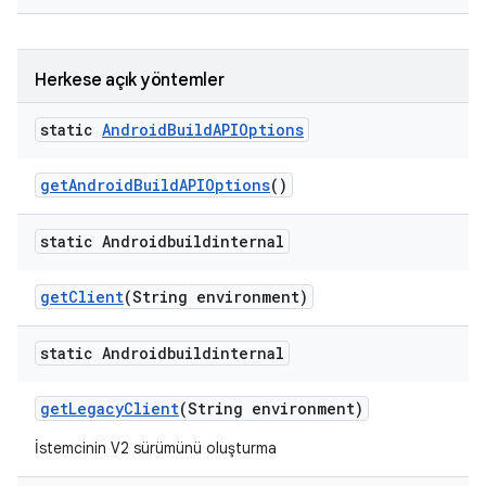
Herkese açık yöntemler
static
Android
Build
APIOptions
get
Android
Build
APIOptions
()
static Androidbuildinternal
get
Client
(String environment)
static Androidbuildinternal
get
Legacy
Client
(String environment)
İstemcinin V2 sürümünü oluşturma