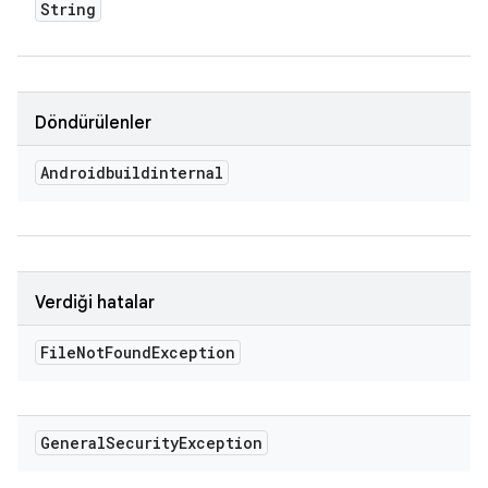
String
Döndürülenler
Androidbuildinternal
Verdiği hatalar
File
Not
Found
Exception
General
Security
Exception