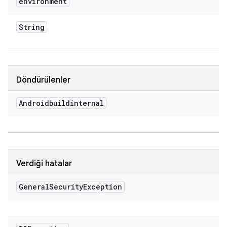
environment
String
Döndürülenler
Androidbuildinternal
Verdiği hatalar
General
Security
Exception