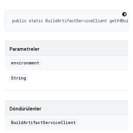
public static BuildArtifactServiceClient getV4Buil
Parametreler
environment
String
Döndürülenler
Build
Artifact
Service
Client