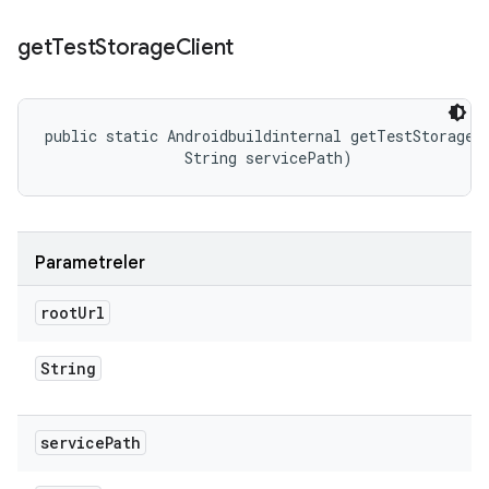
get
Test
Storage
Client
public static Androidbuildinternal getTestStorageCl
                String servicePath)
Parametreler
root
Url
String
service
Path