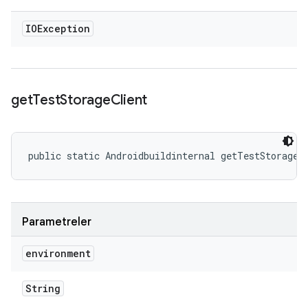
IOException
get
Test
Storage
Client
public static Androidbuildinternal getTestStorageC
Parametreler
environment
String