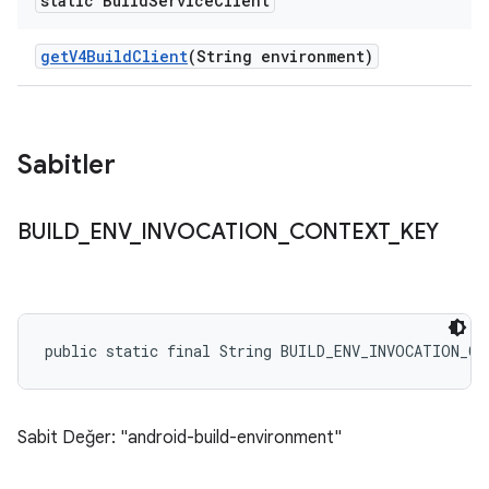
static Build
Service
Client
get
V4Build
Client
(String environment)
Sabitler
BUILD
_
ENV
_
INVOCATION
_
CONTEXT
_
KEY
public static final String BUILD_ENV_INVOCATION_CO
Sabit Değer: "android-build-environment"