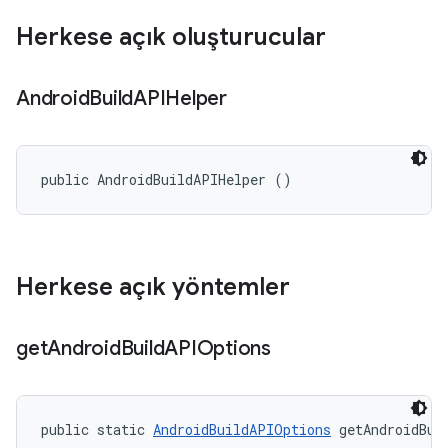
Herkese açık oluşturucular
Android
Build
APIHelper
public AndroidBuildAPIHelper ()
Herkese açık yöntemler
get
Android
Build
APIOptions
public static 
AndroidBuildAPIOptions
 getAndroidBui