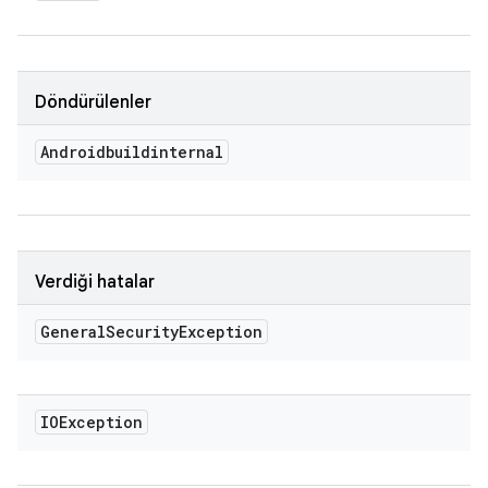
Döndürülenler
Androidbuildinternal
Verdiği hatalar
General
Security
Exception
IOException