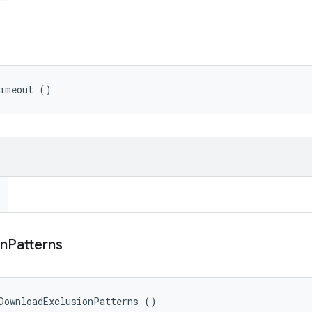
Timeout ()
on
Patterns
DownloadExclusionPatterns ()