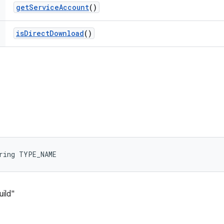
get
Service
Account
()
is
Direct
Download
()
ring TYPE_NAME
ild"