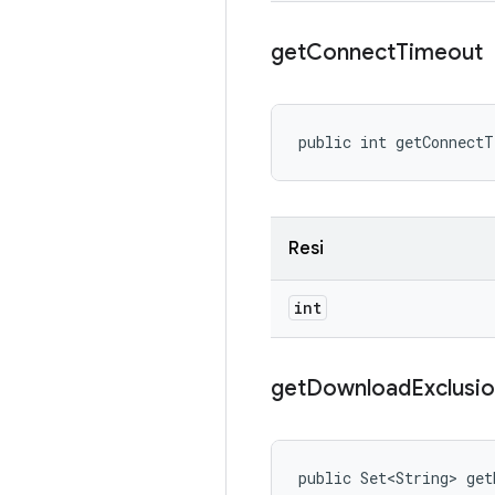
get
Connect
Timeout
public int getConnect
Resi
int
get
Download
Exclusi
public Set<String> get