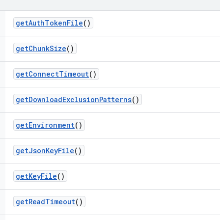
get
Auth
Token
File
()
get
Chunk
Size
()
get
Connect
Timeout
()
get
Download
Exclusion
Patterns
()
get
Environment
()
get
Json
Key
File
()
get
Key
File
()
get
Read
Timeout
()