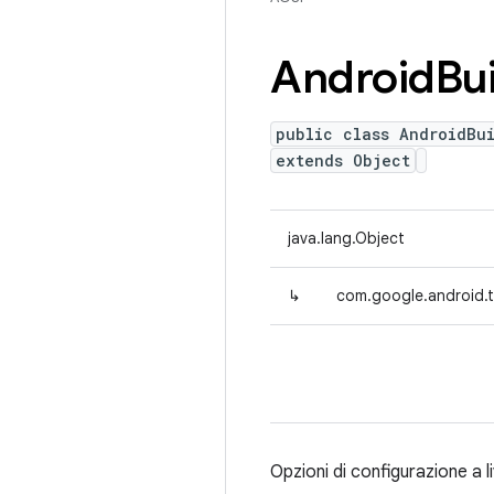
Android
Bu
public class AndroidBu
extends Object
java.lang.Object
↳
com.google.android.t
Opzioni di configurazione a liv