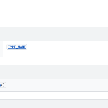
TYPE
_
NAME
s
()