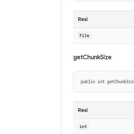
Resi
File
get
Chunk
Size
public int getChunkSiz
Resi
int