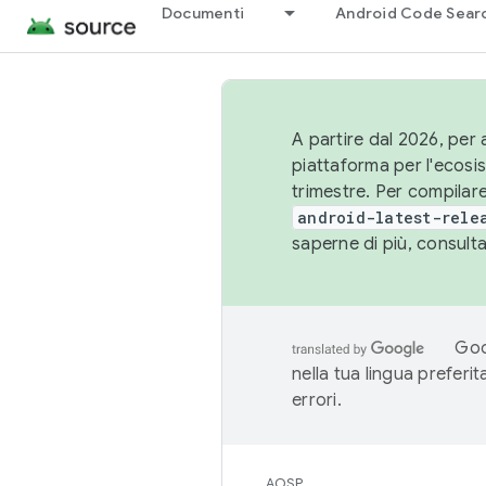
Documenti
Android Code Sear
A partire dal 2026, per a
piattaforma per l'ecos
trimestre. Per compilare
android-latest-rele
saperne di più, consult
Goo
nella tua lingua preferi
errori.
AOSP