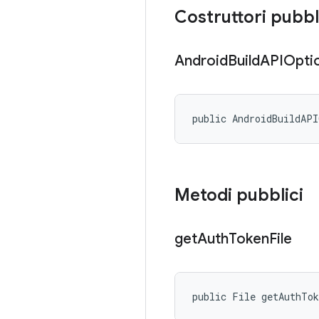
Costruttori pubbl
Android
Build
APIOpti
public AndroidBuildAP
Metodi pubblici
get
Auth
Token
File
public File getAuthTo