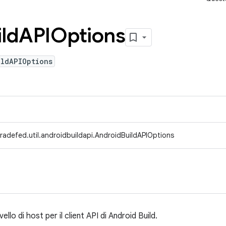
ild
APIOptions
ildAPIOptions
radefed.util.androidbuildapi.AndroidBuildAPIOptions
ello di host per il client API di Android Build.