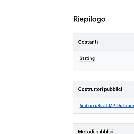
Riepilogo
Costanti
String
Costruttori pubblici
Android
Build
APIOption
Metodi pubblici