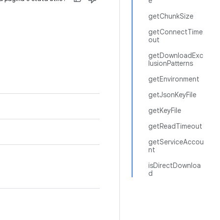
e
getChunkSize
getConnectTime
out
getDownloadExc
lusionPatterns
getEnvironment
getJsonKeyFile
getKeyFile
getReadTimeout
getServiceAccou
nt
isDirectDownloa
d