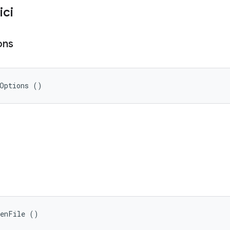
ici
ons
IOptions ()
kenFile ()