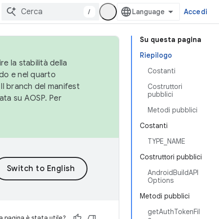
/
Accedi
Su questa pagina
Riepilogo
e la stabilità della
Costanti
do e nel quarto
 Il branch del manifest
Costruttori
pubblici
cata su AOSP. Per
Metodi pubblici
Costanti
TYPE_NAME
Costruttori pubblici
AndroidBuildAPI
Options
Metodi pubblici
getAuthTokenFil
 pagina è stata utile?