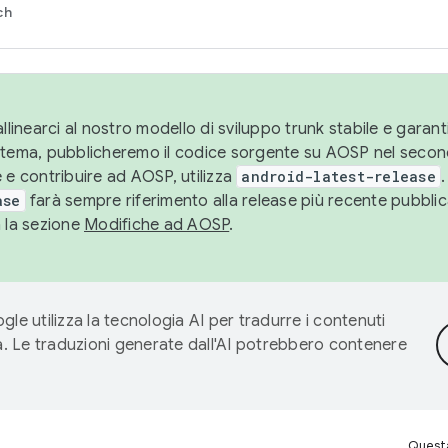
ch
llinearci al nostro modello di sviluppo trunk stabile e garantir
istema, pubblicheremo il codice sorgente su AOSP nel secon
 e contribuire ad AOSP, utilizza
android-latest-release
.
ase
farà sempre riferimento alla release più recente pubbli
a la sezione
Modifiche ad AOSP
.
gle utilizza la tecnologia AI per tradurre i contenuti
ta. Le traduzioni generate dall'AI potrebbero contenere
Questa