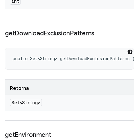
int
get
Download
Exclusion
Patterns
public Set<String> getDownloadExclusionPatterns ()
Retorna
Set<String>
get
Environment