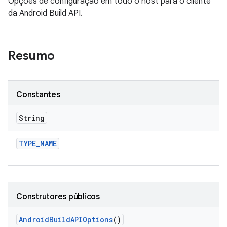
Opções de configuração em todo o host para o cliente
da Android Build API.
Resumo
Constantes
String
TYPE
_
NAME
Construtores públicos
Android
Build
APIOptions
()