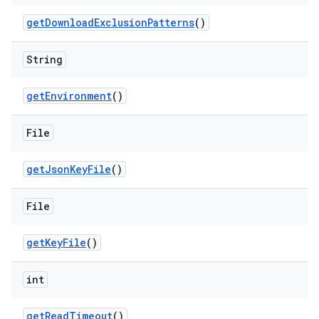
get
Download
Exclusion
Patterns
()
String
get
Environment
()
File
get
Json
Key
File
()
File
get
Key
File
()
int
get
Read
Timeout
()