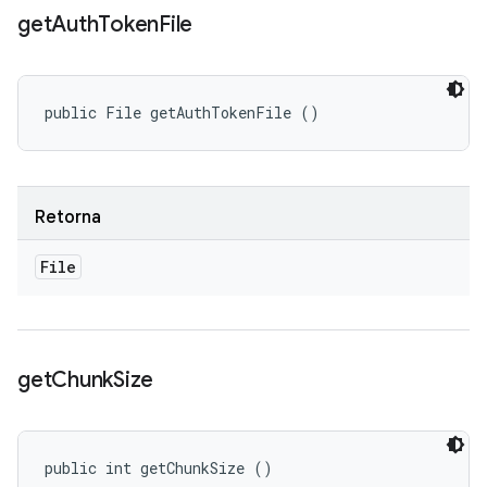
get
Auth
Token
File
public File getAuthTokenFile ()
Retorna
File
get
Chunk
Size
public int getChunkSize ()