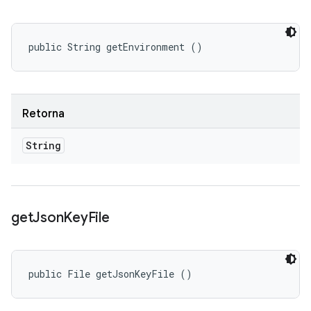
public String getEnvironment ()
Retorna
String
get
Json
Key
File
public File getJsonKeyFile ()