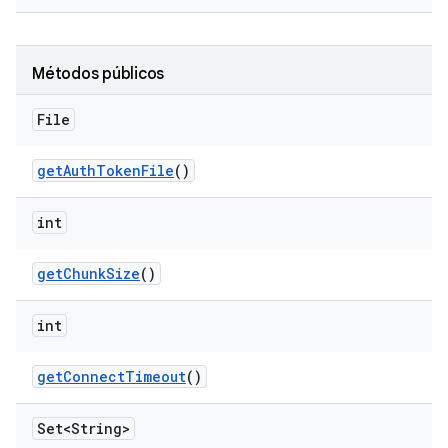
Métodos públicos
File
get
Auth
Token
File
()
int
get
Chunk
Size
()
int
get
Connect
Timeout
()
Set<String>