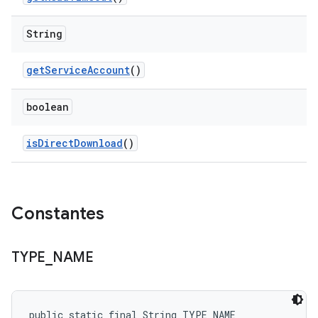
String
get
Service
Account
()
boolean
is
Direct
Download
()
Constantes
TYPE
_
NAME
public static final String TYPE_NAME