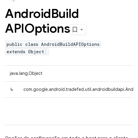
Android
Build
APIOptions
public class AndroidBuildAPIOptions
extends Object
java.lang.Object
↳
com.google.android.tradefed.util.androidbuildapi.Andro