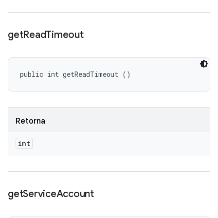
get
Read
Timeout
public int getReadTimeout ()
Retorna
int
get
Service
Account