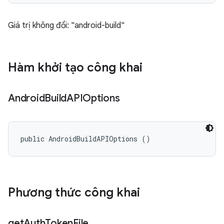
Giá trị không đổi: "android-build"
Hàm khởi tạo công khai
Android
Build
APIOptions
public AndroidBuildAPIOptions ()
Phương thức công khai
get
Auth
Token
File