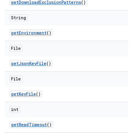
get
Download
Exclusion
Patterns
()
String
get
Environment
()
File
get
Json
Key
File
()
File
get
Key
File
()
int
get
Read
Timeout
()