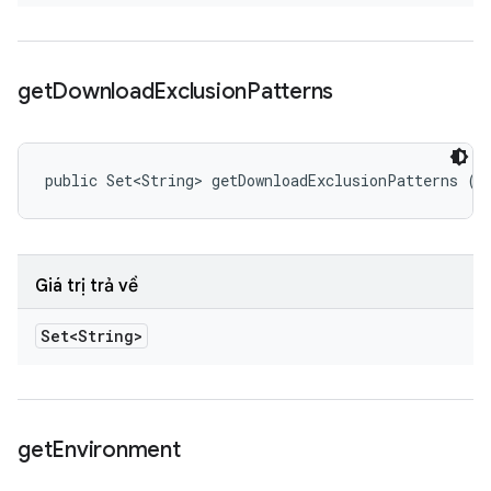
get
Download
Exclusion
Patterns
public Set<String> getDownloadExclusionPatterns ()
Giá trị trả về
Set<String>
get
Environment