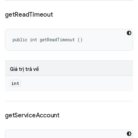
get
Read
Timeout
public int getReadTimeout ()
Giá trị trả về
int
get
Service
Account