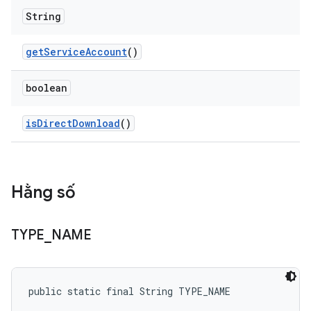
String
get
Service
Account
()
boolean
is
Direct
Download
()
Hằng số
TYPE
_
NAME
public static final String TYPE_NAME