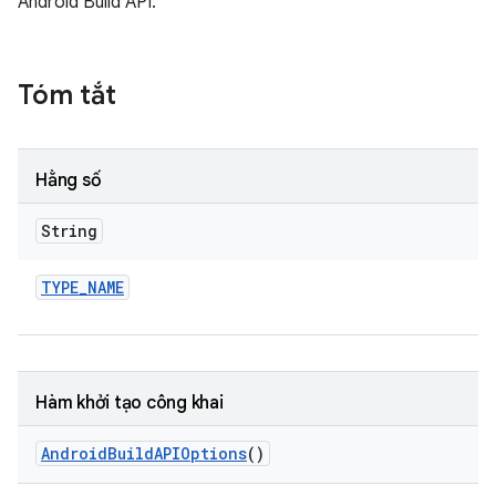
Android Build API.
Tóm tắt
Hằng số
String
TYPE
_
NAME
Hàm khởi tạo công khai
Android
Build
APIOptions
()