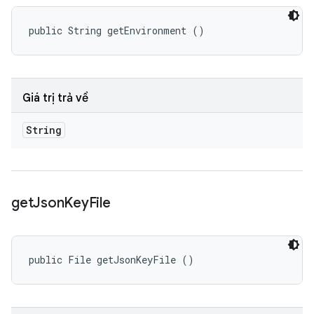
public String getEnvironment ()
Giá trị trả về
String
get
Json
Key
File
public File getJsonKeyFile ()