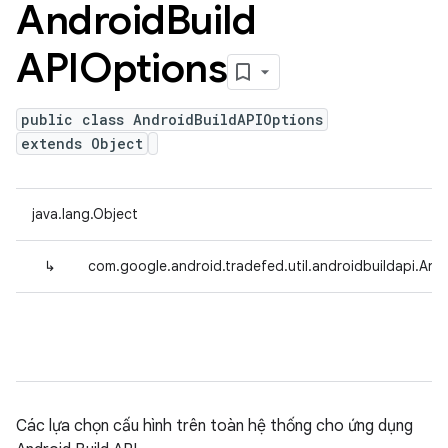
Android
Build
APIOptions
public class AndroidBuildAPIOptions
extends Object
java.lang.Object
↳
com.google.android.tradefed.util.androidbuildapi.And
Các lựa chọn cấu hình trên toàn hệ thống cho ứng dụng