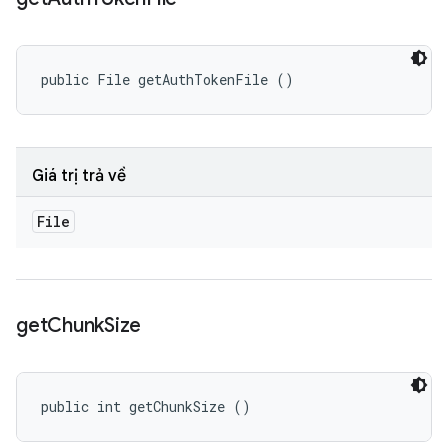
public File getAuthTokenFile ()
Giá trị trả về
File
get
Chunk
Size
public int getChunkSize ()