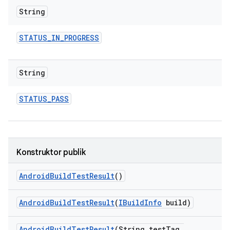
String
STATUS
_
IN
_
PROGRESS
String
STATUS
_
PASS
Konstruktor publik
Android
Build
Test
Result
()
Android
Build
Test
Result
(
IBuild
Info
build)
Android
Build
Test
Result
(String test
Tag
,