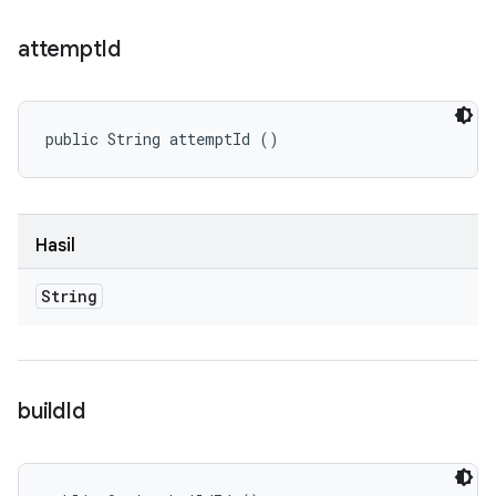
attempt
Id
public String attemptId ()
Hasil
String
build
Id