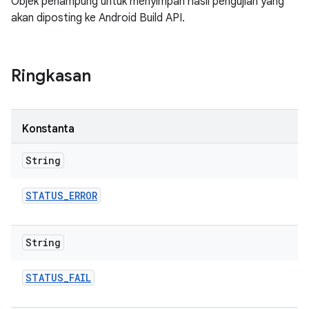
Objek penampung untuk menyimpan hasil pengujian yang
akan diposting ke Android Build API.
Ringkasan
Konstanta
String
STATUS
_
ERROR
String
STATUS
_
FAIL