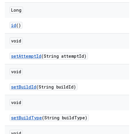
Long
id
()
void
set
Attempt
Id
(String attempt
Id)
void
set
Build
Id
(String build
Id)
void
set
Build
Type
(String build
Type)
void