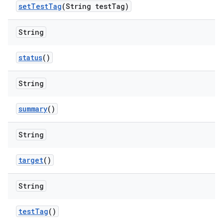
set
Test
Tag
(String test
Tag)
String
status
()
String
summary
()
String
target
()
String
test
Tag
()