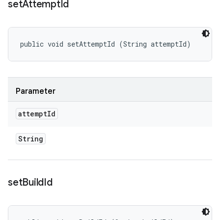
set
Attempt
Id
public void setAttemptId (String attemptId)
Parameter
attempt
Id
String
set
Build
Id