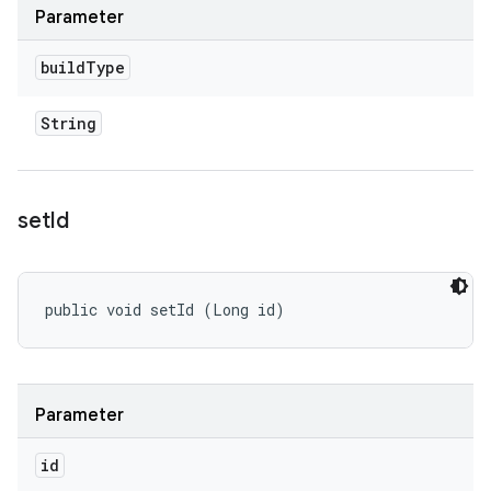
Parameter
build
Type
String
set
Id
public void setId (Long id)
Parameter
id