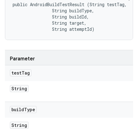
public AndroidBuildTestResult (String testTag, 

                String buildType, 

                String buildId, 

                String target, 

                String attemptId)
Parameter
test
Tag
String
build
Type
String