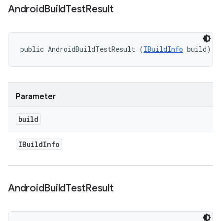
Android
Build
Test
Result
public AndroidBuildTestResult (
IBuildInfo
 build)
Parameter
build
IBuild
Info
Android
Build
Test
Result