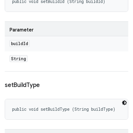
public void setBuildId (String buildId)
Parameter
build
Id
String
set
Build
Type
public void setBuildType (String buildType)