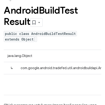
Android
Build
Test
Result
public class AndroidBuildTestResult
extends Object
java.lang.Object
↳
com.google.android.tradefed.util.androidbuildapi.And