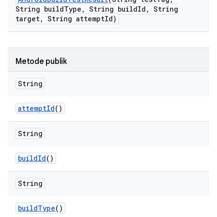
String build
Type
,
String build
Id
,
String
target
,
String attempt
Id)
Metode publik
String
attempt
Id
()
String
build
Id
()
String
build
Type
()