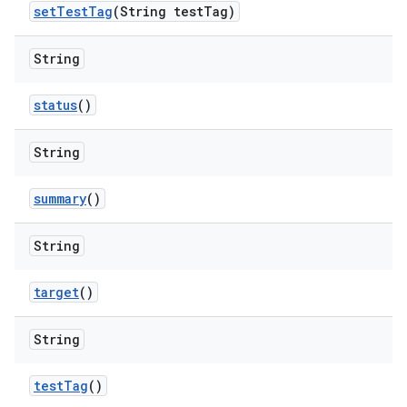
set
Test
Tag
(String test
Tag)
String
status
()
String
summary
()
String
target
()
String
test
Tag
()