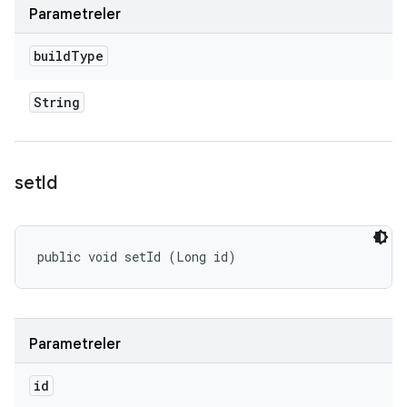
Parametreler
build
Type
String
set
Id
public void setId (Long id)
Parametreler
id