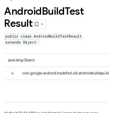
Android
Build
Test
Result
public class AndroidBuildTestResult
extends Object
java.lang.Object
↳
com.google.android.tradefed.util.androidbuildapi.And