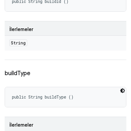
public String buildId ()
İlerlemeler
String
build
Type
public String buildType ()
İlerlemeler