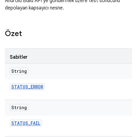
Android Build API'ye göndermek üzere test sonucunu
depolayan kapsayıcı nesne.
Özet
Sabitler
String
STATUS
_
ERROR
String
STATUS
_
FAIL