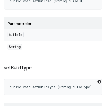
public void setBuildId (String buildId)
Parametreler
build
Id
String
set
Build
Type
public void setBuildType (String buildType)