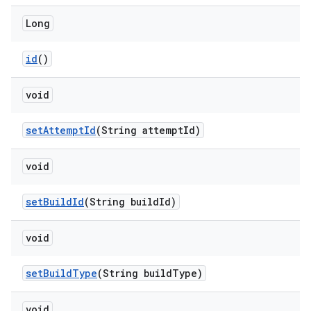
Long
id
()
void
set
Attempt
Id
(String attempt
Id)
void
set
Build
Id
(String build
Id)
void
set
Build
Type
(String build
Type)
void