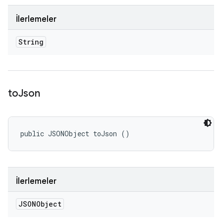
İlerlemeler
String
to
Json
public JSONObject toJson ()
İlerlemeler
JSONObject