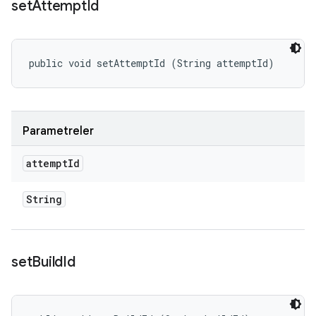
set
Attempt
Id
public void setAttemptId (String attemptId)
Parametreler
attempt
Id
String
set
Build
Id