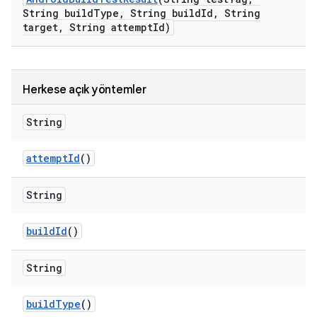
String build
Type
,
String build
Id
,
String
target
,
String attempt
Id)
Herkese açık yöntemler
String
attempt
Id
()
String
build
Id
()
String
build
Type
()