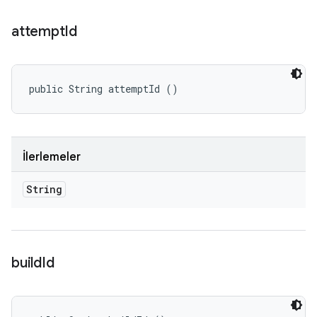
attempt
Id
public String attemptId ()
İlerlemeler
String
build
Id