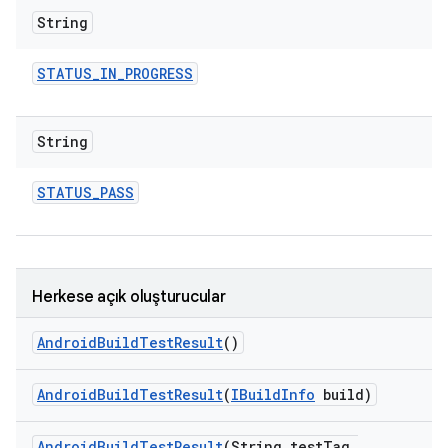
String
STATUS
_
IN
_
PROGRESS
String
STATUS
_
PASS
Herkese açık oluşturucular
Android
Build
Test
Result
()
Android
Build
Test
Result
(
IBuild
Info
build)
Android
Build
Test
Result
(String test
Tag
,