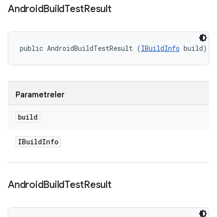
Android
Build
Test
Result
public AndroidBuildTestResult (
IBuildInfo
 build)
Parametreler
build
IBuild
Info
Android
Build
Test
Result