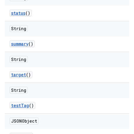
status
()
String
summary
()
String
target
()
String
test
Tag
()
JSONObject