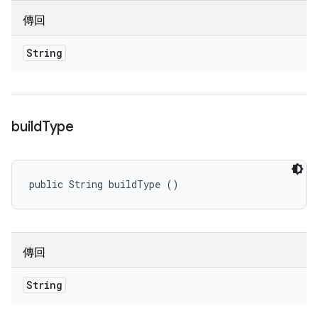
傳回
String
build
Type
public String buildType ()
傳回
String