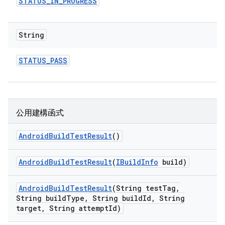
STATUS
_
IN
_
PROGRESS
String
STATUS
_
PASS
公用建構函式
Android
Build
Test
Result
()
Android
Build
Test
Result
(
IBuild
Info
build)
Android
Build
Test
Result
(String test
Tag
,
String build
Type
,
String build
Id
,
String
target
,
String attempt
Id)