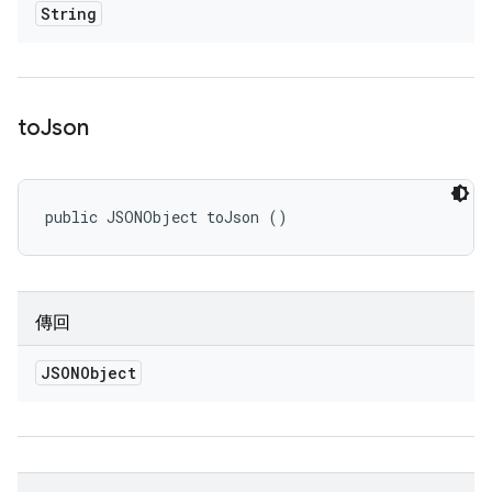
String
to
Json
public JSONObject toJson ()
傳回
JSONObject