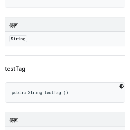
傳回
String
test
Tag
public String testTag ()
傳回