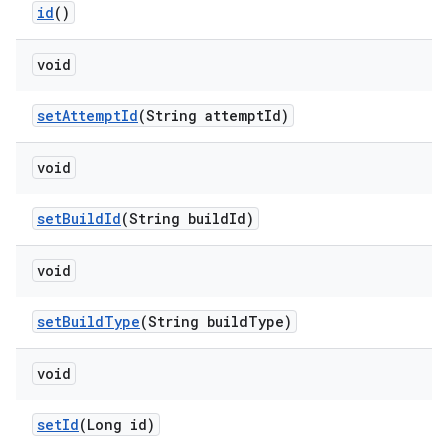
id
()
void
set
Attempt
Id
(String attempt
Id)
void
set
Build
Id
(String build
Id)
void
set
Build
Type
(String build
Type)
void
set
Id
(Long id)