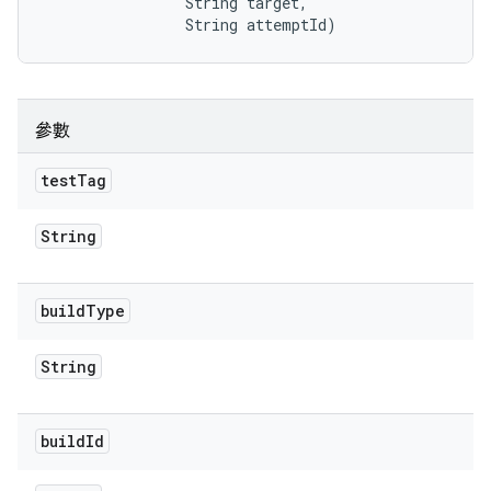
                String target, 

                String attemptId)
參數
test
Tag
String
build
Type
String
build
Id