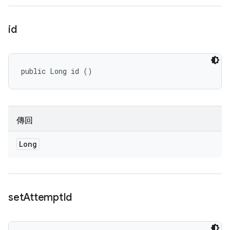
id
public Long id ()
傳回
Long
set
Attempt
Id