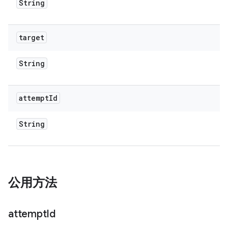
String
target
String
attempt
Id
String
公用方法
attempt
Id