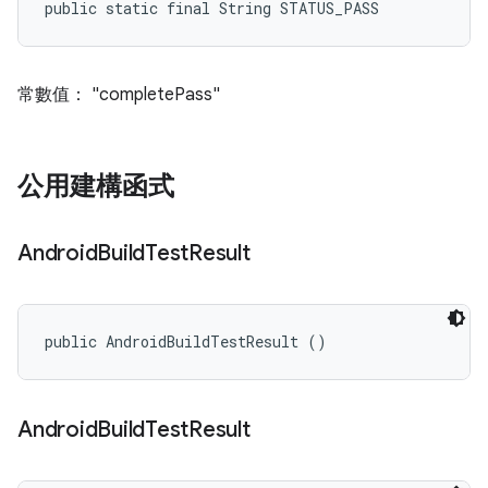
public static final String STATUS_PASS
常數值： "completePass"
公用建構函式
Android
Build
Test
Result
public AndroidBuildTestResult ()
Android
Build
Test
Result