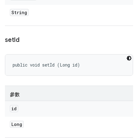
String
set
Id
public void setId (Long id)
參數
id
Long