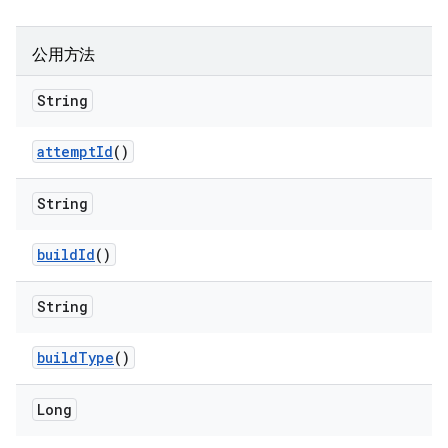
公用方法
String
attempt
Id
()
String
build
Id
()
String
build
Type
()
Long