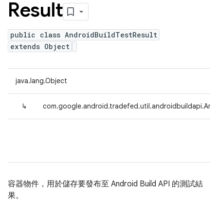
Result
public class AndroidBuildTestResult
extends Object
java.lang.Object
↳
com.google.android.tradefed.util.androidbuildapi.And
容器物件，用於儲存要發布至 Android Build API 的測試結
果。