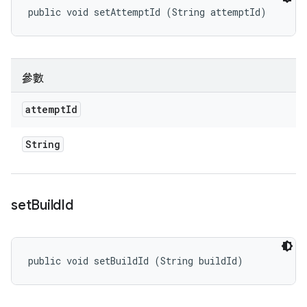
public void setAttemptId (String attemptId)
參數
attempt
Id
String
set
Build
Id
public void setBuildId (String buildId)