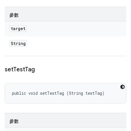
參數
target
String
set
Test
Tag
public void setTestTag (String testTag)
參數