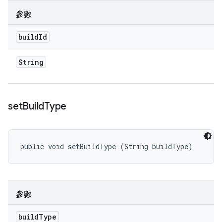
參數
build
Id
String
set
Build
Type
public void setBuildType (String buildType)
參數
build
Type