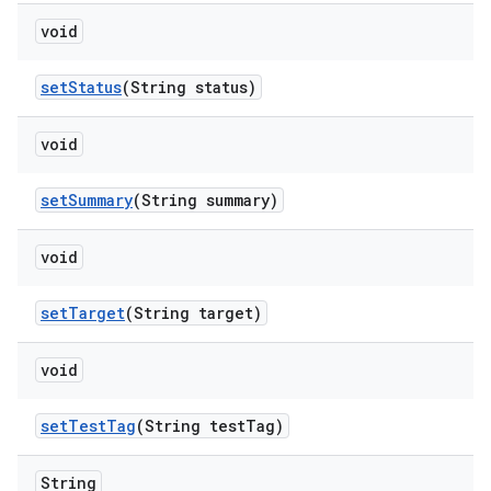
void
set
Status
(String status)
void
set
Summary
(String summary)
void
set
Target
(String target)
void
set
Test
Tag
(String test
Tag)
String