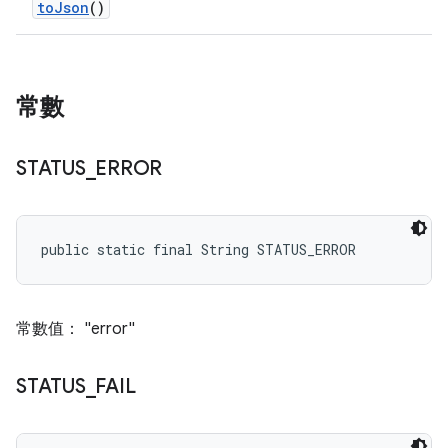
to
Json
()
常數
STATUS
_
ERROR
public static final String STATUS_ERROR
常數值： "error"
STATUS
_
FAIL