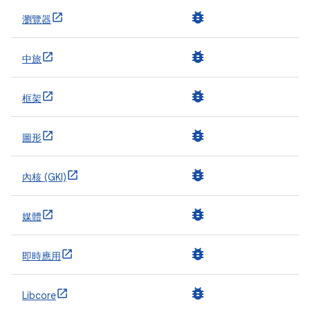
bug_report
瀏覽器
bug_report
中旅
bug_report
框架
bug_report
圖形
bug_report
內核 (GKI)
bug_report
媒體
bug_report
即時應用
bug_report
Libcore