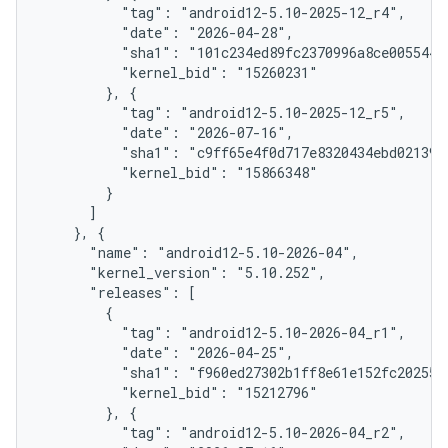
          "tag": "android12-5.10-2025-12_r4",

          "date": "2026-04-28",

          "sha1": "101c234ed89fc2370996a8ce005544d9
          "kernel_bid": "15260231"

        }, {

          "tag": "android12-5.10-2025-12_r5",

          "date": "2026-07-16",

          "sha1": "c9ff65e4f0d717e8320434ebd02139be
          "kernel_bid": "15866348"

        }

      ]

    }, {

      "name": "android12-5.10-2026-04",

      "kernel_version": "5.10.252",

      "releases": [

        {

          "tag": "android12-5.10-2026-04_r1",

          "date": "2026-04-25",

          "sha1": "f960ed27302b1ff8e61e152fc202554d
          "kernel_bid": "15212796"

        }, {

          "tag": "android12-5.10-2026-04_r2",
