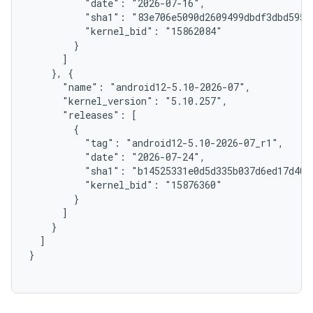
          "date": "2026-07-16",

          "sha1": "83e706e5090d2609499dbdf3dbd5959c
          "kernel_bid": "15862084"

        }

      ]

    }, {

      "name": "android12-5.10-2026-07",

      "kernel_version": "5.10.257",

      "releases": [

        {

          "tag": "android12-5.10-2026-07_r1",

          "date": "2026-07-24",

          "sha1": "b14525331e0d5d335b037d6ed17d4042
          "kernel_bid": "15876360"

        }

      ]

    }

  ]

}
