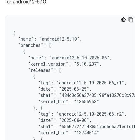
für android12-5.10:
{

  "name": "android12-5.10",

  "branches": [

    {

      "name": "android12-5.10-2025-06",

      "kernel_version": "5.10.237",

      "releases": [

        {

          "tag": "android12-5.10-2025-06_r1",

          "date": "2025-06-25",

          "sha1": "484c3d56a37435198fa13276c8c97acd
          "kernel_bid": "13656953"

        }, {

          "tag": "android12-5.10-2025-06_r2",

          "date": "2025-08-06",

          "sha1": "656077247f488517bd6c6a71ecfdfba7
          "kernel_bid": "13744514"

        }, {
