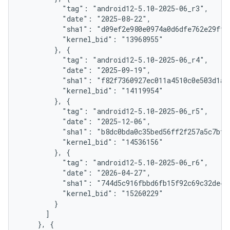
          "tag": "android12-5.10-2025-06_r3",

          "date": "2025-08-22",

          "sha1": "d09ef2e980e0974a0d6dfe762e29fff1
          "kernel_bid": "13968955"

        }, {

          "tag": "android12-5.10-2025-06_r4",

          "date": "2025-09-19",

          "sha1": "f82f7360927ec011a4510c0e503d1aaf
          "kernel_bid": "14119954"

        }, {

          "tag": "android12-5.10-2025-06_r5",

          "date": "2025-12-06",

          "sha1": "b8dc0bda0c35bed56ff2f257a5c7bf24
          "kernel_bid": "14536156"

        }, {

          "tag": "android12-5.10-2025-06_r6",

          "date": "2026-04-27",

          "sha1": "744d5c916fbbd6fb15f92c69c32de440
          "kernel_bid": "15260229"

        }

      ]

    }, {
