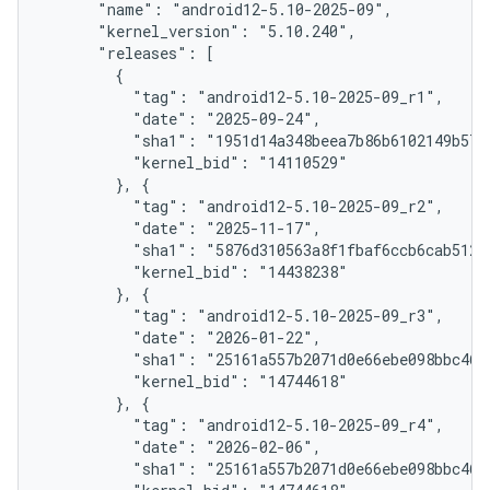
      "name": "android12-5.10-2025-09",

      "kernel_version": "5.10.240",

      "releases": [

        {

          "tag": "android12-5.10-2025-09_r1",

          "date": "2025-09-24",

          "sha1": "1951d14a348beea7b86b6102149b57f4
          "kernel_bid": "14110529"

        }, {

          "tag": "android12-5.10-2025-09_r2",

          "date": "2025-11-17",

          "sha1": "5876d310563a8f1fbaf6ccb6cab512e8
          "kernel_bid": "14438238"

        }, {

          "tag": "android12-5.10-2025-09_r3",

          "date": "2026-01-22",

          "sha1": "25161a557b2071d0e66ebe098bbc46d2
          "kernel_bid": "14744618"

        }, {

          "tag": "android12-5.10-2025-09_r4",

          "date": "2026-02-06",

          "sha1": "25161a557b2071d0e66ebe098bbc46d2