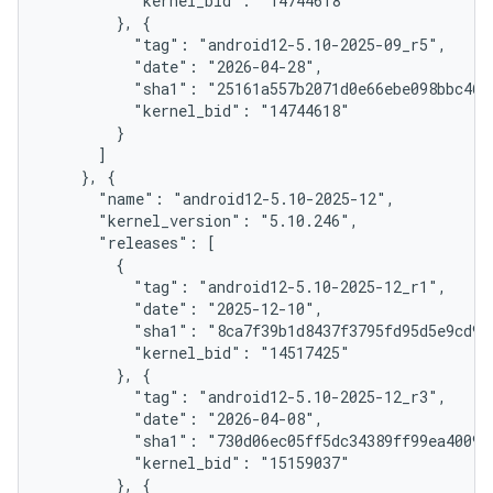
          "kernel_bid": "14744618"

        }, {

          "tag": "android12-5.10-2025-09_r5",

          "date": "2026-04-28",

          "sha1": "25161a557b2071d0e66ebe098bbc46d2
          "kernel_bid": "14744618"

        }

      ]

    }, {

      "name": "android12-5.10-2025-12",

      "kernel_version": "5.10.246",

      "releases": [

        {

          "tag": "android12-5.10-2025-12_r1",

          "date": "2025-12-10",

          "sha1": "8ca7f39b1d8437f3795fd95d5e9cd950
          "kernel_bid": "14517425"

        }, {

          "tag": "android12-5.10-2025-12_r3",

          "date": "2026-04-08",

          "sha1": "730d06ec05ff5dc34389ff99ea400941
          "kernel_bid": "15159037"

        }, {
