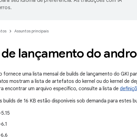
ara seu idioma de preferência. As traduções com IA
rros.
tos
Assuntos principais
s de lançamento do andro
fornece uma lista mensal de builds de lançamento do GKI para
atos
mostram a lista de artefatos do kernel ou do kernel de d
ra encontrar um arquivo específico, consulte a lista de
definiç
builds de 16 KB estão disponíveis sob demanda para estes bu
-5.15
-6.1
-6.6