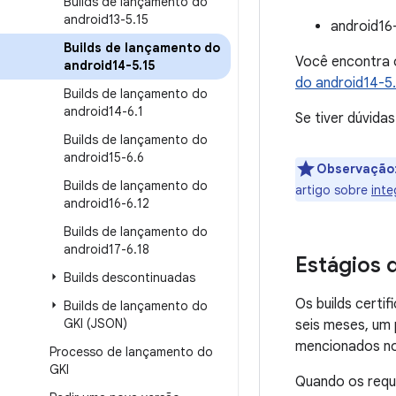
Builds de lançamento do
android13-5
.
15
android16
Builds de lançamento do
Você encontra 
android14-5
.
15
do android14-5
Builds de lançamento do
android14-6
.
1
Se tiver dúvida
Builds de lançamento do
android15-6
.
6
Observação
Builds de lançamento do
artigo sobre
inte
android16-6
.
12
Builds de lançamento do
android17-6
.
18
Estágios 
Builds descontinuadas
Os builds certi
Builds de lançamento do
GKI (JSON)
seis meses, um 
mencionados n
Processo de lançamento do
GKI
Quando os requ