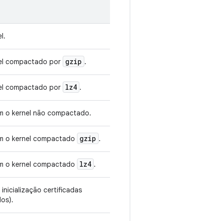
l.
gzip
nel compactado por
.
lz4
nel compactado por
.
om o kernel não compactado.
gzip
om o kernel compactado
.
lz4
om o kernel compactado
.
nicialização certificadas
dos).