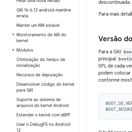
Pedir uma nova versão
descontinuada. 
GKI 16-6
.
12 android-mainline
Para mais detal
errata
Manter um KMI estável
Monitoramento de ABI do
Versão do
kernel
Módulos
Para a GKI
boo
principal
booti
Otimização do tempo de
inicialização
SPL de cada ve
podem colocar
Recursos de depuração
conforme most
Desenvolver código do kernel
para GKI
Suporte ao sistema de
BOOT_OS_VE
arquivos do kernel Android
BOOT_SECUR
Estender o kernel com e
BPF
Usar o Debug
FS no Android
12