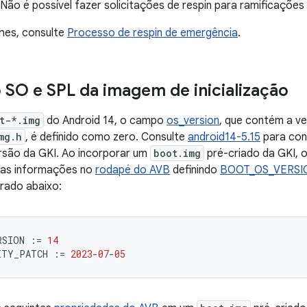
Não é possível fazer solicitações de respin para ramificações
hes, consulte
Processo de respin de emergência
.
 SO e SPL da imagem de inicialização
t-*.img
do Android 14, o campo
os_version
, que contém a v
mg.h
, é definido como zero. Consulte
android14-5.15
para con
rsão da GKI. Ao incorporar um
boot.img
pré-criado da GKI, o
 as informações no
rodapé do AVB
definindo
BOOT_OS_VERSI
rado abaixo:
RSION
:=
14
ITY_PATCH
:=
2023
-
07
-
05