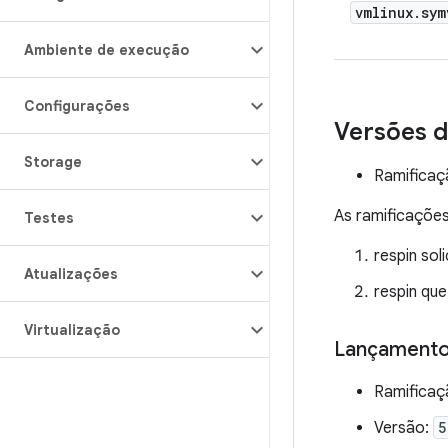
vmlinux
.
sym
Ambiente de execução
Configurações
Versões d
Storage
Ramificaçã
As ramificações 
Testes
respin sol
Atualizações
respin qu
Virtualização
Lançamentos
Ramificaç
Versão:
5