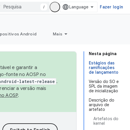
/
Fazer login
positivos Android
Mais
Nesta página
Estágios das
ável e garantir a
ramificações
de lançamento
igo-fonte no AOSP no
android-latest-release
.
Versão do SO e
SPL da imagem
renciar a versão mais
de inicialização
no AOSP
.
Descrição do
arquivo de
artefato
Artefatos do
kernel