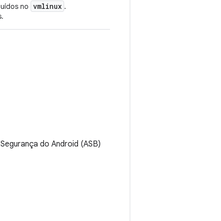
vmlinux
luídos no
.
s.
 Segurança do Android (ASB)