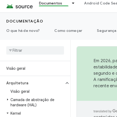
Documentos
Android Code Se
DOCUMENTAÇÃO
O que há de novo?
Como começar
Segurança
Em 2026, pa
estabilidad
Visão geral
segundo e q
A ramificaç
Arquitetura
recente env
Visão geral
Camada de abstração de
hardware (HAL)
Kernel