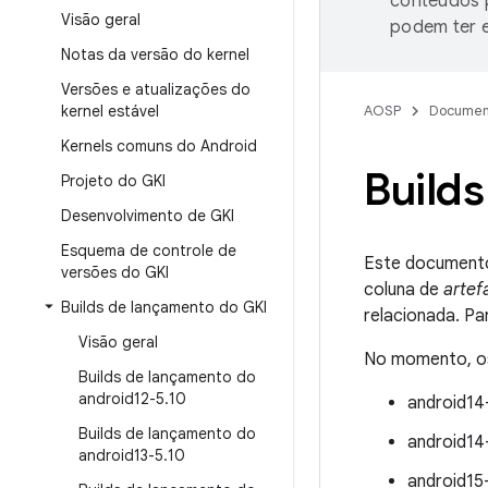
conteúdos p
Visão geral
podem ter e
Notas da versão do kernel
Versões e atualizações do
kernel estável
AOSP
Documen
Kernels comuns do Android
Build
Projeto do GKI
Desenvolvimento de GKI
Esquema de controle de
Este documento 
versões do GKI
coluna de
artef
Builds de lançamento do GKI
relacionada. Pa
Visão geral
No momento, os 
Builds de lançamento do
android12-5
.
10
android14
Builds de lançamento do
android14
android13-5
.
10
android15