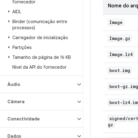
fornecedor
Nome do arq
AIDL
Binder (comunicação entre
Image
processos)
Carregador de inicialização
Image
.
gz
Partições
Image
.
lz4
Tamanho de página de 16 KB
Nível da API do fornecedor
boot
.
img
Áudio
boot-gz
.
im
Câmera
boot-lz4
.
im
signed
/
cer
Conectividade
gz
Dados