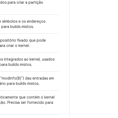
os para criar a partição
e símbolos e os endereços
 para builds mistos.
epositório fixado que pode
ra criar o kernel.
os integrados ao kernel, usados
para builds mistos.
"modinfo(8)") das entradas em
ário para builds mistos.
aticamente que contém o kernel
ção. Precisa ser fornecido para