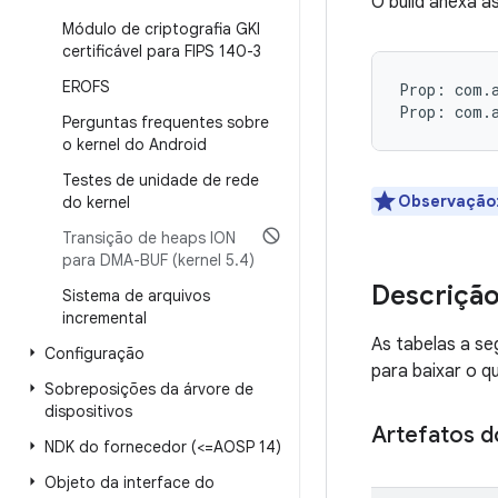
O build anexa a
Módulo de criptografia GKI
certificável para FIPS 140-3
EROFS
Prop: com.a
Perguntas frequentes sobre
o kernel do Android
Testes de unidade de rede
Observação
do kernel
Transição de heaps ION
para DMA-BUF (kernel 5
.
4)
Descrição
Sistema de arquivos
incremental
As tabelas a se
Configuração
para baixar o q
Sobreposições da árvore de
dispositivos
Artefatos d
NDK do fornecedor (<=AOSP 14)
Objeto da interface do