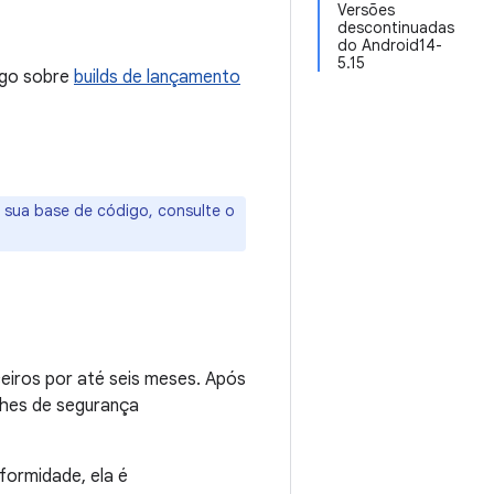
Versões
descontinuadas
do Android14-
5.15
igo sobre
builds de lançamento
à sua base de código, consulte o
ceiros por até seis meses. Após
ches de segurança
formidade, ela é