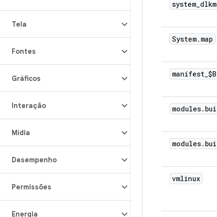
system
_
dlkm
Tela
System
.
map
Fontes
manifest
_
$B
Gráficos
Interação
modules
.
bui
Mídia
modules
.
bui
Desempenho
vmlinux
Permissões
Energia