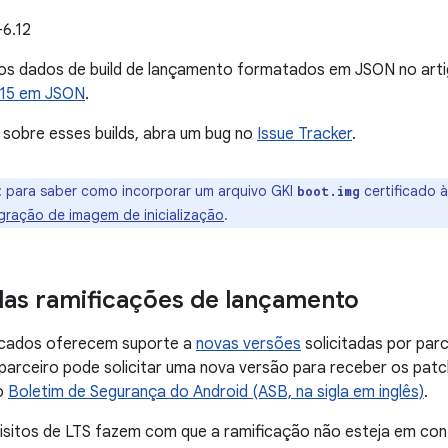
-6.12
os dados de build de lançamento formatados em JSON no art
.15 em JSON
.
s sobre esses builds, abra um bug no
Issue Tracker
.
:
para saber como incorporar um arquivo GKI
certificado 
boot.img
gração de imagem de inicialização
.
das ramificações de lançamento
ficados oferecem suporte a
novas versões
solicitadas por par
parceiro pode solicitar uma nova versão para receber os pat
o
Boletim de Segurança do Android (ASB, na sigla em inglês)
.
isitos de LTS fazem com que a ramificação não esteja em con