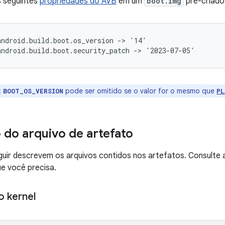
s seguintes
propriedades do AVB
em um
boot.img
pré-criado
ndroid.build.boot.os_version -> '14'

:
pode ser omitido se o valor for o mesmo que
BOOT_OS_VERSION
PL
 do arquivo de artefato
guir descrevem os arquivos contidos nos artefatos. Consulte 
ue você precisa.
o kernel