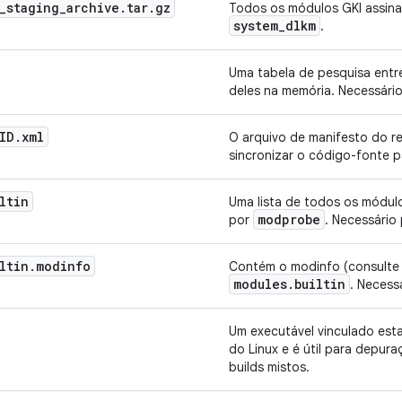
_
staging
_
archive
.
tar
.
gz
Todos os módulos GKI assinad
system
_
dlkm
.
Uma tabela de pesquisa entr
deles na memória. Necessário
ID
.
xml
O arquivo de manifesto do r
sincronizar o código-fonte pa
ltin
Uma lista de todos os módul
modprobe
por
. Necessário 
ltin
.
modinfo
Contém o modinfo (consulte 
modules
.
builtin
. Necess
Um executável vinculado est
do Linux e é útil para depura
builds mistos.