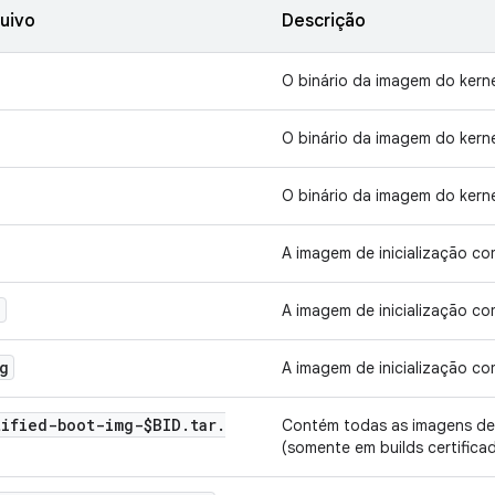
uivo
Descrição
O binário da imagem do kerne
O binário da imagem do ker
O binário da imagem do ker
A imagem de inicialização c
g
A imagem de inicialização c
g
A imagem de inicialização c
tified-boot-img-$BID
.
tar
.
Contém todas as imagens de i
(somente em builds certifica