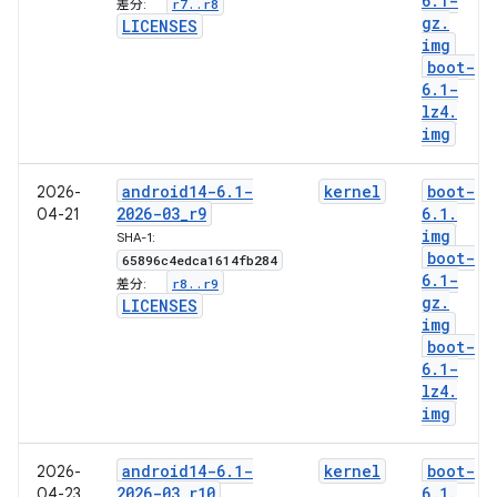
6
.
1-
r7
.
.
r8
差分:
gz
.
LICENSES
img
boot-
6
.
1-
lz4
.
img
android14-6
.
1-
kernel
boot-
2026-
2026-03
_
r9
6
.
1
.
04-21
img
SHA-1:
boot-
65896c4edca1614fb284
6
.
1-
r8
.
.
r9
差分:
gz
.
LICENSES
img
boot-
6
.
1-
lz4
.
img
android14-6
.
1-
kernel
boot-
2026-
2026-03
_
r10
6
.
1
.
04-23