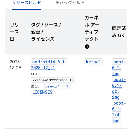
リリースビルド
デバッグビルド
カーネ
リリ
タグ / ソース /
ル アー
認定済
ース
変更 /
ティフ
み GKI
日
ライセンス
ァクト
info
android14-6
.
1-
kernel
boot-
2025-
2025-12
_
r1
6
.
1
.
12-09
img
SHA-1:
boot-
22a65aa13222123cd810
6
.
1-
prev
_
r1
.
.
r1
差分:
gz
.
LICENSES
img
boot-
6
.
1-
lz4
.
img