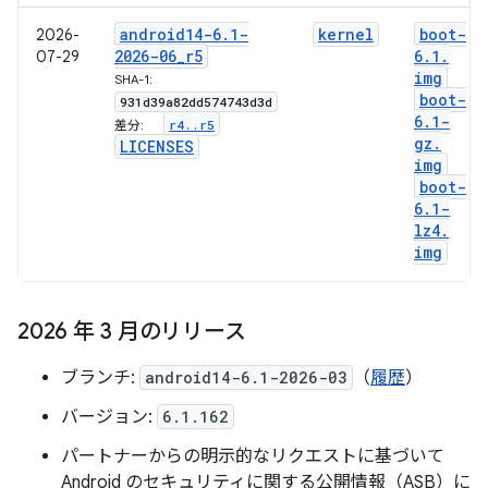
android14-6
.
1-
kernel
boot-
2026-
2026-06
_
r5
6
.
1
.
07-29
img
SHA-1:
boot-
931d39a82dd574743d3d
6
.
1-
r4
.
.
r5
差分:
gz
.
LICENSES
img
boot-
6
.
1-
lz4
.
img
2026 年 3 月のリリース
ブランチ:
android14-6.1-2026-03
（
履歴
）
バージョン:
6.1.162
パートナーからの明示的なリクエストに基づいて
Android のセキュリティに関する公開情報（ASB）に