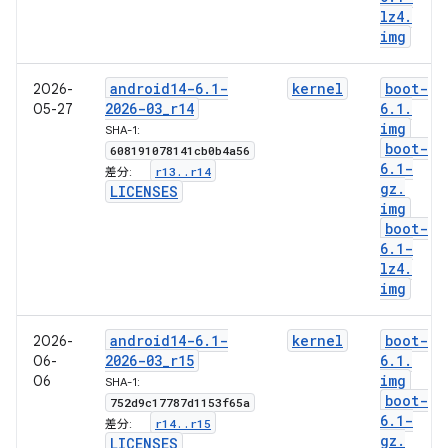
lz4
.
img
android14-6
.
1-
kernel
boot-
2026-
2026-03
_
r14
6
.
1
.
05-27
img
SHA-1:
boot-
608191078141cb0b4a56
6
.
1-
r13
.
.
r14
差分:
gz
.
LICENSES
img
boot-
6
.
1-
lz4
.
img
android14-6
.
1-
kernel
boot-
2026-
2026-03
_
r15
6
.
1
.
06-
img
06
SHA-1:
boot-
752d9c17787d1153f65a
6
.
1-
r14
.
.
r15
差分:
gz
.
LICENSES