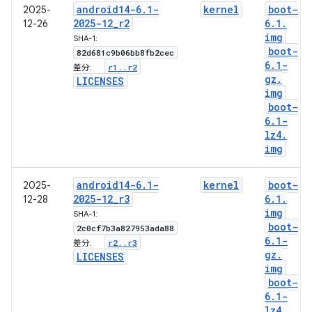
android14-6
.
1-
kernel
boot-
2025-
2025-12
_
r2
6
.
1
.
12-26
img
SHA-1:
boot-
82d681c9b06bb8fb2cec
6
.
1-
r1
.
.
r2
差分:
gz
.
LICENSES
img
boot-
6
.
1-
lz4
.
img
android14-6
.
1-
kernel
boot-
2025-
2025-12
_
r3
6
.
1
.
12-28
img
SHA-1:
boot-
2c0cf7b3a827953ada88
6
.
1-
r2
.
.
r3
差分:
gz
.
LICENSES
img
boot-
6
.
1-
lz4
.