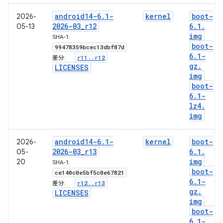
android14-6
.
1-
kernel
boot-
2026-
2026-03
_
r12
6
.
1
.
05-13
img
SHA-1:
boot-
99478359bcec13dbf87d
6
.
1-
r11
.
.
r12
差分:
gz
.
LICENSES
img
boot-
6
.
1-
lz4
.
img
android14-6
.
1-
kernel
boot-
2026-
2026-03
_
r13
6
.
1
.
05-
img
20
SHA-1:
boot-
ce140c0e5bf5c0e67821
6
.
1-
r12
.
.
r13
差分:
gz
.
LICENSES
img
boot-
6
.
1-