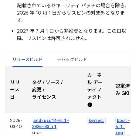
記載されているセキュリティ パッチの場合を除き、
2026 年 10 月 1 日からリスピンの対象外となりま
す。
2027 年 7 月 1 日から非推奨となります。この日以
降、リスピンは許可されません。
リリースビルド
デバッグビルド
カーネ
リリ
タグ / ソース /
ル アー
認定済
ース
変更 /
ティフ
み GKI
日
ライセンス
ァクト
info
android14-6
.
1-
kernel
boot-
2026-
2026-03
_
r1
6
.
1
.
03-10
img
SHA-1: