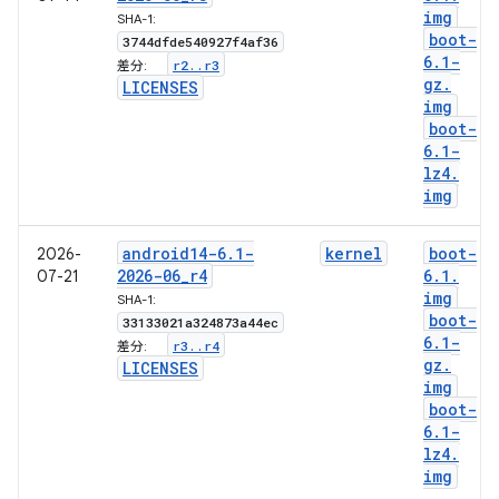
img
SHA-1:
boot-
3744dfde540927f4af36
6
.
1-
r2
.
.
r3
差分:
gz
.
LICENSES
img
boot-
6
.
1-
lz4
.
img
android14-6
.
1-
kernel
boot-
2026-
2026-06
_
r4
6
.
1
.
07-21
img
SHA-1:
boot-
33133021a324873a44ec
6
.
1-
r3
.
.
r4
差分:
gz
.
LICENSES
img
boot-
6
.
1-
lz4
.
img