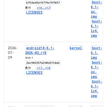
boot-
bf52a42e18779e75f037
6
.
1-
r16
.
.
r17
差分:
gz
.
LICENSES
img
boot-
6
.
1-
lz4
.
img
android14-6
.
1-
kernel
boot-
2026-
2026-03
_
r18
6
.
1
.
07-
img
09
SHA-1:
boot-
2ec90535fa348d27c0a5
6
.
1-
r17
.
.
r18
差分:
gz
.
LICENSES
img
boot-
6
.
1-
lz4
.
img