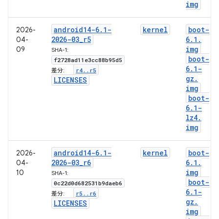
img
android14-6
.
1-
kernel
boot-
2026-
2026-03
_
r5
6
.
1
.
04-
img
09
SHA-1:
boot-
f2728ad11e3cc88b95d5
6
.
1-
r4
.
.
r5
差分:
gz
.
LICENSES
img
boot-
6
.
1-
lz4
.
img
android14-6
.
1-
kernel
boot-
2026-
2026-03
_
r6
6
.
1
.
04-
img
10
SHA-1:
boot-
0c22d0d682531b9daeb6
6
.
1-
r5
.
.
r6
差分:
gz
.
LICENSES
img