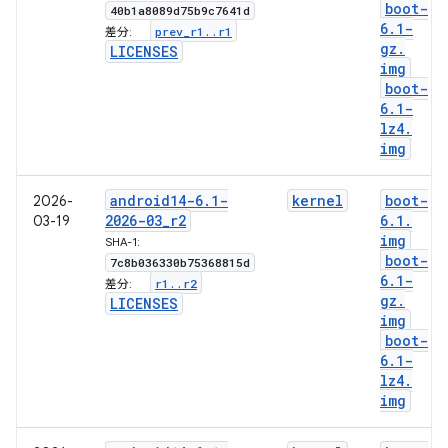
boot-
40b1a8089d75b9c7641d
6
.
1-
prev
_
r1
.
.
r1
差分:
gz
.
LICENSES
img
boot-
6
.
1-
lz4
.
img
android14-6
.
1-
kernel
boot-
2026-
2026-03
_
r2
6
.
1
.
03-19
img
SHA-1:
boot-
7c8b036330b75368815d
6
.
1-
r1
.
.
r2
差分:
gz
.
LICENSES
img
boot-
6
.
1-
lz4
.
img