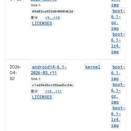
img
SHA-1:
boot-
09d83ca953d04808462d
6
.
1-
r9
.
.
r10
差分:
gz
.
LICENSES
img
boot-
6
.
1-
lz4
.
img
android14-6
.
1-
kernel
boot-
2026-
2026-03
_
r11
6
.
1
.
04-
img
30
SHA-1:
boot-
c1ed36d5cc35bad5c24c
6
.
1-
r10
.
.
r11
差分:
gz
.
LICENSES
img
boot-
6
.
1-
lz4
.
img