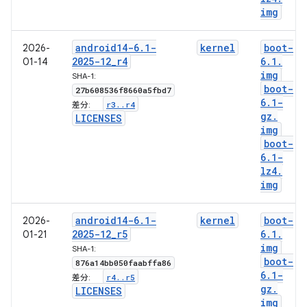
img
android14-6
.
1-
kernel
boot-
2026-
2025-12
_
r4
6
.
1
.
01-14
img
SHA-1:
boot-
27b608536f8660a5fbd7
6
.
1-
r3
.
.
r4
差分:
gz
.
LICENSES
img
boot-
6
.
1-
lz4
.
img
android14-6
.
1-
kernel
boot-
2026-
2025-12
_
r5
6
.
1
.
01-21
img
SHA-1:
boot-
876a14bb050faabffa86
6
.
1-
r4
.
.
r5
差分:
gz
.
LICENSES
img