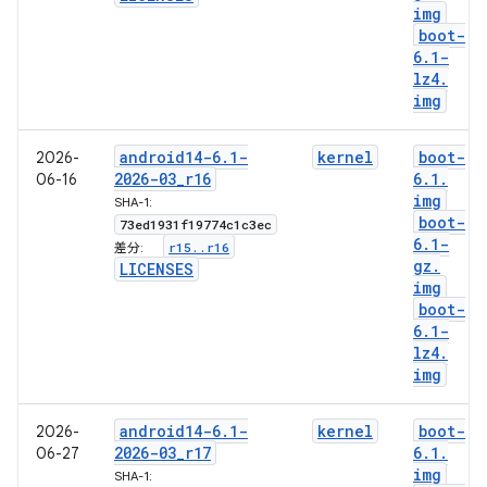
img
boot-
6
.
1-
lz4
.
img
android14-6
.
1-
kernel
boot-
2026-
2026-03
_
r16
6
.
1
.
06-16
img
SHA-1:
boot-
73ed1931f19774c1c3ec
6
.
1-
r15
.
.
r16
差分:
gz
.
LICENSES
img
boot-
6
.
1-
lz4
.
img
android14-6
.
1-
kernel
boot-
2026-
2026-03
_
r17
6
.
1
.
06-27
img
SHA-1: