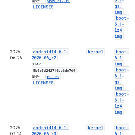
prev
_
r1
.
.
r1
差分:
gz
.
LICENSES
img
boot-
6
.
1-
lz4
.
img
android14-6
.
1-
kernel
boot-
2026-
2026-06
_
r2
6
.
1
.
06-26
img
SHA-1:
boot-
5b6e3d242716bc6dc7d9
6
.
1-
r1
.
.
r2
差分:
gz
.
LICENSES
img
boot-
6
.
1-
lz4
.
img
android14-6
.
1-
kernel
boot-
2026-
2026-06
_
r3
6
.
1
.
07-14