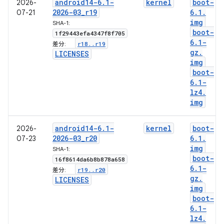
android14-6
.
1-
kernel
boot-
2026-
2026-03
_
r19
6
.
1
.
07-21
img
SHA-1:
boot-
1f29443efa4347f8f705
6
.
1-
r18
.
.
r19
差分:
gz
.
LICENSES
img
boot-
6
.
1-
lz4
.
img
android14-6
.
1-
kernel
boot-
2026-
2026-03
_
r20
6
.
1
.
07-23
img
SHA-1:
boot-
16f8614da6b8b878a658
6
.
1-
r19
.
.
r20
差分:
gz
.
LICENSES
img
boot-
6
.
1-
lz4
.