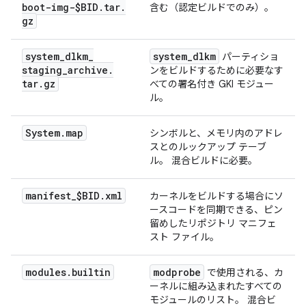
boot-img-$BID
.
tar
.
含む（認定ビルドでのみ）。
gz
system
_
dlkm
_
system
_
dlkm
パーティショ
staging
_
archive
.
ンをビルドするために必要なす
tar
.
gz
べての署名付き GKI モジュー
ル。
System
.
map
シンボルと、メモリ内のアドレ
スとのルックアップ テーブ
ル。 混合ビルドに必要。
manifest
_
$BID
.
xml
カーネルをビルドする場合にソ
ースコードを同期できる、ピン
留めしたリポジトリ マニフェ
スト ファイル。
modules
.
builtin
modprobe
で使用される、カ
ーネルに組み込まれたすべての
モジュールのリスト。 混合ビ