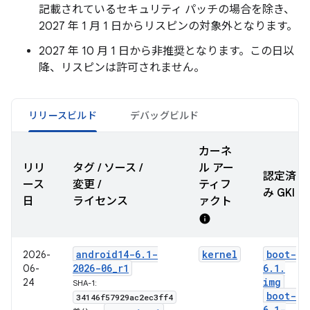
記載されているセキュリティ パッチの場合を除き、
2027 年 1 月 1 日からリスピンの対象外となります。
2027 年 10 月 1 日から非推奨となります。この日以
降、リスピンは許可されません。
リリースビルド
デバッグビルド
カーネ
リリ
タグ / ソース /
ル アー
認定済
ース
変更 /
ティフ
み GKI
日
ライセンス
ァクト
info
android14-6
.
1-
kernel
boot-
2026-
2026-06
_
r1
6
.
1
.
06-
img
24
SHA-1:
boot-
34146f57929ac2ec3ff4
6
.
1-