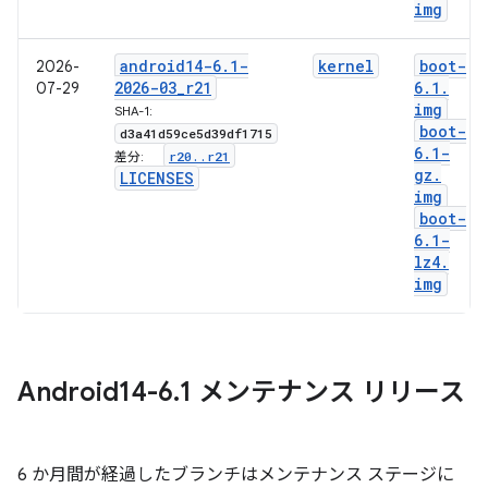
img
android14-6
.
1-
kernel
boot-
2026-
2026-03
_
r21
6
.
1
.
07-29
img
SHA-1:
boot-
d3a41d59ce5d39df1715
6
.
1-
r20
.
.
r21
差分:
gz
.
LICENSES
img
boot-
6
.
1-
lz4
.
img
Android14-6
.
1 メンテナンス リリース
6 か月間が経過したブランチはメンテナンス ステージに