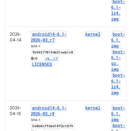
boot-
6
.
1-
lz4
.
img
android14-6
.
1-
kernel
boot-
2026-
2026-03
_
r7
6
.
1
.
04-14
img
SHA-1:
boot-
fb993778194b31eeb1c8
6
.
1-
r6
.
.
r7
差分:
gz
.
LICENSES
img
boot-
6
.
1-
lz4
.
img
android14-6
.
1-
kernel
boot-
2026-
2026-03
_
r8
6
.
1
.
04-15
img
SHA-1:
boot-
5e8b0cffebd18f2c1879