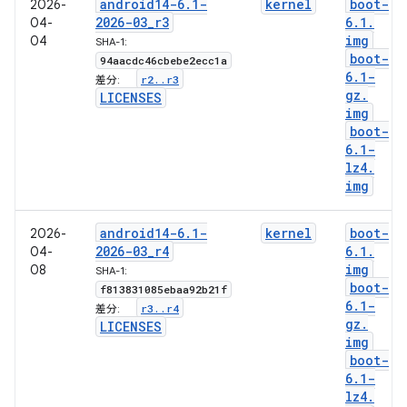
android14-6
.
1-
kernel
boot-
2026-
2026-03
_
r3
6
.
1
.
04-
img
04
SHA-1:
boot-
94aacdc46cbebe2ecc1a
6
.
1-
r2
.
.
r3
差分:
gz
.
LICENSES
img
boot-
6
.
1-
lz4
.
img
android14-6
.
1-
kernel
boot-
2026-
2026-03
_
r4
6
.
1
.
04-
img
08
SHA-1:
boot-
f813831085ebaa92b21f
6
.
1-
r3
.
.
r4
差分:
gz
.
LICENSES
img
boot-
6
.
1-
lz4
.