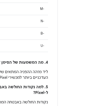
M-‎
N-‎
B-‎
U-‎
4. מה המשמעות של הסימן * לצד מזהה הבאג ב-Android בעמודה
העדכניים ביותר למכשירי Pixel שזמינים ב
5. למה נקודות החולשה באב
ל-Pixel?
נקודות החולשה באבטחה המתוע