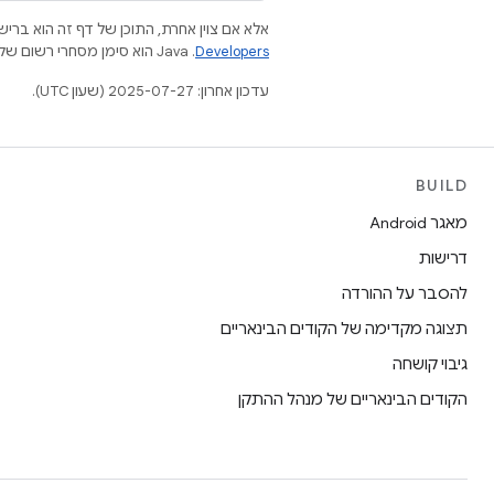
אלא אם צוין אחרת, התוכן של דף זה הוא ברישי
Developers‏
.‏ Java הוא סימן מסחרי רשום של חברת Oracle ו/או של השותפים העצמאיים שלה.
עדכון אחרון: 2025-07-27 (שעון UTC).
BUILD
מאגר Android
דרישות
להסבר על ההורדה
תצוגה מקדימה של הקודים הבינאריים
גיבוי קושחה
הקודים הבינאריים של מנהל ההתקן