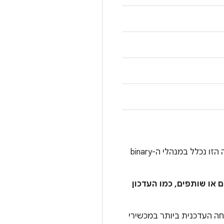
ליד מזהה ההפניה המתאים של בעיות שלא זמינות לציבור מופיע הסימן *. בדרך כלל, העדכון לבעיה הזו נכלל במנהלי ה-binary
 או שותפים, כמו העדכון
ה העדכנית ביותר במכשירי