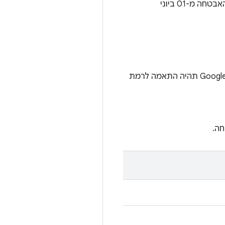
רמות תיקוני האבטחה מ-01 ביוני 2023 ואילך מטפלות בכל הבעיות שמשויכות לרמת תיקון האבטחה מ-01 ביוני
במכשירים מסוימים עם Android מגרסה 10 ואילך, למחרוזת התאריך של עדכון המערכת של Google Play תהיה התאמה לרמת
חה.