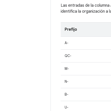
Las entradas de la columna
identifica la organización a 
Prefijo
A-
QC-
M-
N-
B-
U-