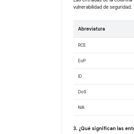
Las entradas de la columna
vulnerabilidad de seguridad.
Abreviatura
RCE
EoP
ID
DoS
N/A
3. ¿Qué significan las en