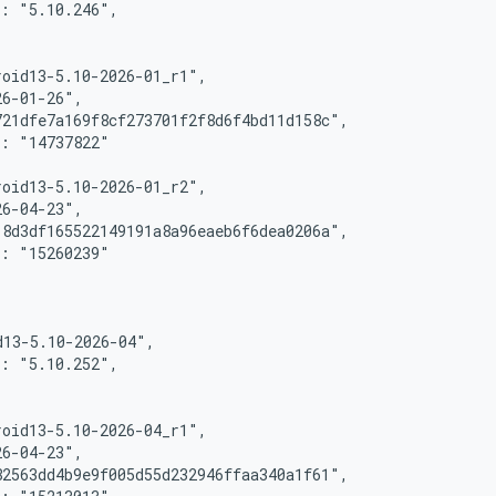
: "5.10.246",

oid13-5.10-2026-01_r1",

6-01-26",

21dfe7a169f8cf273701f2f8d6f4bd11d158c",

: "14737822"

oid13-5.10-2026-01_r2",

6-04-23",

8d3df165522149191a8a96eaeb6f6dea0206a",

: "15260239"

13-5.10-2026-04",

: "5.10.252",

oid13-5.10-2026-04_r1",

6-04-23",

2563dd4b9e9f005d55d232946ffaa340a1f61",
