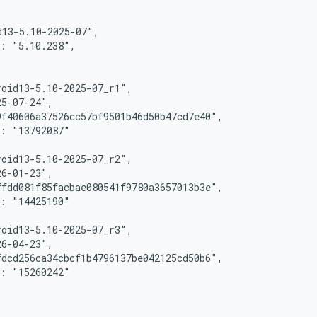
13-5.10-2025-07",

: "5.10.238",

oid13-5.10-2025-07_r1",

5-07-24",

f40606a37526cc57bf9501b46d50b47cd7e40",

: "13792087"

oid13-5.10-2025-07_r2",

6-01-23",

fdd081f85facbae080541f9780a3657013b3e",

: "14425190"

oid13-5.10-2025-07_r3",

6-04-23",

dcd256ca34cbcf1b4796137be042125cd50b6",

: "15260242"
