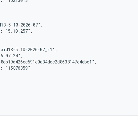
: "15213013"

13-5.10-2026-07",

: "5.10.257",

oid13-5.10-2026-07_r1",

6-07-24",

8cb19d426ec591e0a34dcc2d8638147e4ebc1",

: "15876359"
