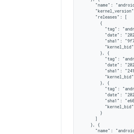
      "name": "android
      "kernel_version"
      "releases": [

        {

          "tag": "andr
          "date": "202
          "sha1": "9f7
          "kernel_bid"
        }, {

          "tag": "andr
          "date": "202
          "sha1": "241
          "kernel_bid"
        }, {

          "tag": "andr
          "date": "202
          "sha1": "e60
          "kernel_bid"
        }

      ]

    }, {

      "name": "android