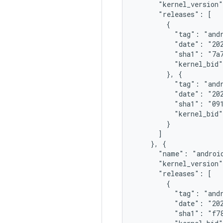
      "kernel_version"
      "releases": [

        {

          "tag": "andr
          "date": "202
          "sha1": "7a7
          "kernel_bid"
        }, {

          "tag": "andr
          "date": "202
          "sha1": "091
          "kernel_bid"
        }

      ]

    }, {

      "name": "android
      "kernel_version"
      "releases": [

        {

          "tag": "andr
          "date": "202
          "sha1": "f78