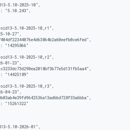
13-5.10-2025-10",

: "5.10.243",

oid13-5.10-2025-10_r1",

5-10-27",

404df22344076e4d63864b2a60eefb0ce6fed",

: "14295866"

oid13-5.10-2025-10_r2",

6-01-23",

c3233dc73d290ea2018bf3b77e5d131fb5aa4",

: "14425189"

oid13-5.10-2025-10_r3",

6-04-23",

b03ab4e39fd9642536a13ad6bd728f33a6bba",

: "15261322"

13-5.10-2026-01",
