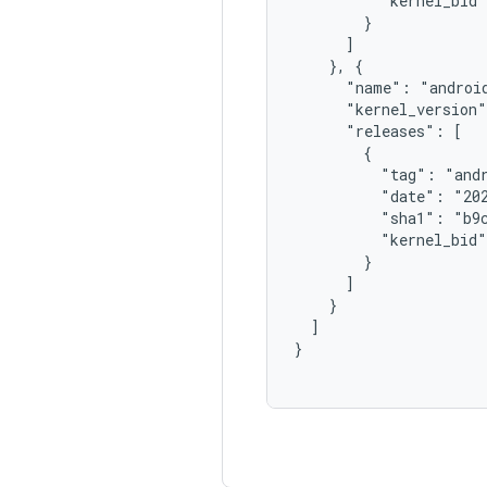
          "kernel_bid"
        }

      ]

    }, {

      "name": "android
      "kernel_version"
      "releases": [

        {

          "tag": "andr
          "date": "202
          "sha1": "b9c
          "kernel_bid"
        }

      ]

    }

  ]

}
