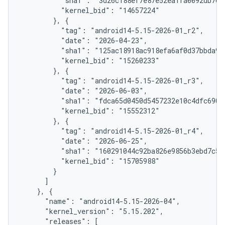
          "sha1": "3d26c188ef7e87e52ea1fa0092db760a
          "kernel_bid": "14657224"

        }, {

          "tag": "android14-5.15-2026-01_r2",

          "date": "2026-04-23",

          "sha1": "125ac18918ac918efa6af0d37bbda90f
          "kernel_bid": "15260233"

        }, {

          "tag": "android14-5.15-2026-01_r3",

          "date": "2026-06-03",

          "sha1": "fdca65d0450d5457232e10c4dfc690da
          "kernel_bid": "15552312"

        }, {

          "tag": "android14-5.15-2026-01_r4",

          "date": "2026-06-25",

          "sha1": "160291044c92ba826e9856b3ebd7c5c0
          "kernel_bid": "15705988"

        }

      ]

    }, {

      "name": "android14-5.15-2026-04",

      "kernel_version": "5.15.202",

      "releases": [
