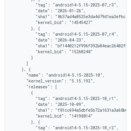
          "tag": "android14-5.15-2025-07_r3",

          "date": "2026-01-26",

          "sha1": "8637ad4a0525e3da4d79d1ea3ef6c824
          "kernel_bid": "14545427"

        }, {

          "tag": "android14-5.15-2025-07_r4",

          "date": "2026-04-23",

          "sha1": "bf1440212f996f392b04eac26402f54e
          "kernel_bid": "15260248"

        }

      ]

    }, {

      "name": "android14-5.15-2025-10",

      "kernel_version": "5.15.192",

      "releases": [

        {

          "tag": "android14-5.15-2025-10_r1",

          "date": "2025-10-09",

          "sha1": "f81cc694a5dbfe5b72a1631a3a68b628
          "kernel_bid": "14198814"

        }, {

          "tag": "android14-5.15-2025-10_r2",
