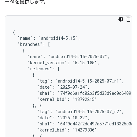
ータを提供します。
{

  "name": "android14-5.15",

  "branches": [

    {

      "name": "android14-5.15-2025-07",

      "kernel_version": "5.15.185",

      "releases": [

        {

          "tag": "android14-5.15-2025-07_r1",

          "date": "2025-07-24",

          "sha1": "74f9d6a1fc02b3f5d33d9ec0c6409104
          "kernel_bid": "13792215"

        }, {

          "tag": "android14-5.15-2025-07_r2",

          "date": "2025-10-22",

          "sha1": "64f9c442f2da497a5771ed13325c0c7f
          "kernel_bid": "14279836"

        }, {
