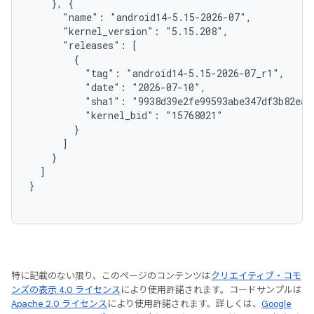
    }, {

      "name": "android14-5.15-2026-07",

      "kernel_version": "5.15.208",

      "releases": [

        {

          "tag": "android14-5.15-2026-07_r1",

          "date": "2026-07-10",

          "sha1": "9938d39e2fe99593abe347df3b82ea2f
          "kernel_bid": "15768021"

        }

      ]

    }

  ]

}

特に記載のない限り、このページのコンテンツは
クリエイティブ・コモ
ンズの表示 4.0 ライセンス
により使用許諾されます。コードサンプルは
Apache 2.0 ライセンス
により使用許諾されます。詳しくは、
Google