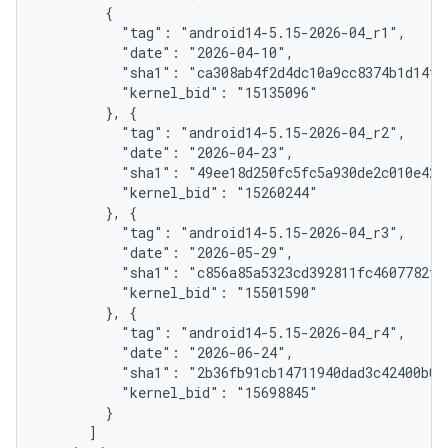
        {

          "tag": "android14-5.15-2026-04_r1",

          "date": "2026-04-10",

          "sha1": "ca308ab4f2d4dc10a9cc8374b1d14f3c
          "kernel_bid": "15135096"

        }, {

          "tag": "android14-5.15-2026-04_r2",

          "date": "2026-04-23",

          "sha1": "49ee18d250fc5fc5a930de2c010e42ae
          "kernel_bid": "15260244"

        }, {

          "tag": "android14-5.15-2026-04_r3",

          "date": "2026-05-29",

          "sha1": "c856a85a5323cd392811fc4607782f45
          "kernel_bid": "15501590"

        }, {

          "tag": "android14-5.15-2026-04_r4",

          "date": "2026-06-24",

          "sha1": "2b36fb91cb14711940dad3c42400b019
          "kernel_bid": "15698845"

        }

      ]
