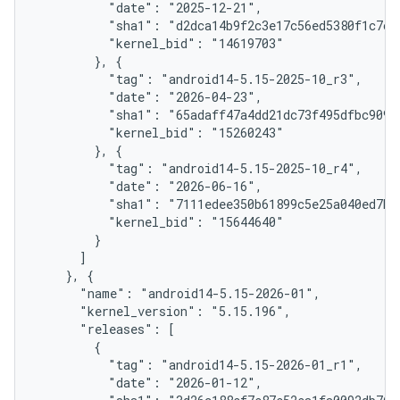
          "date": "2025-12-21",

          "sha1": "d2dca14b9f2c3e17c56ed5380f1c7cbf
          "kernel_bid": "14619703"

        }, {

          "tag": "android14-5.15-2025-10_r3",

          "date": "2026-04-23",

          "sha1": "65adaff47a4dd21dc73f495dfbc909e0
          "kernel_bid": "15260243"

        }, {

          "tag": "android14-5.15-2025-10_r4",

          "date": "2026-06-16",

          "sha1": "7111edee350b61899c5e25a040ed7b08
          "kernel_bid": "15644640"

        }

      ]

    }, {

      "name": "android14-5.15-2026-01",

      "kernel_version": "5.15.196",

      "releases": [

        {

          "tag": "android14-5.15-2026-01_r1",

          "date": "2026-01-12",
