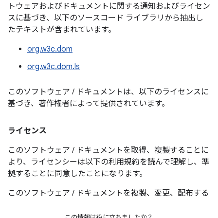
トウェアおよびドキュメントに関する通知およびライセン
本ソフトウェアは「現状のまま」提供され、明示または黙
スに基づき、以下のソースコード ライブラリから抽出し
示を問わず、商品性、特定目的への適合性、および第三者
たテキストが含まれています。
の権利の非侵害の保証を含むがこれらに限定されない、い
かなる種類の保証もなされません。いかなる場合も、この
org.w3c.dom
通知に含まれる著作権者は、いかなる請求、特別な間接的
org.w3c.dom.ls
/ 結果的損害、または使用機会、データ、あるいは利益の
損失に起因するいかなる損害についても、本ソフトウェア
このソフトウェア / ドキュメントは、以下のライセンスに
の使用またはパフォーマンスに起因する、あるいは関連し
基づき、著作権者によって提供されています。
て発生する契約行為、過失行為またはその他の不法行為の
いずれにおいても責任を負わないものとします。
ライセンス
この通知に含まれている場合を除き、著作権者の名前は著
作権者の書面による事前の許可なしに、広告、または販
このソフトウェア / ドキュメントを取得、複製することに
売、使用、本ソフトウェア内の他の取引を促進するために
より、ライセンシーは以下の利用規約を読んで理解し、準
使用することはできません。
拠することに同意したことになります。
このソフトウェア / ドキュメントを複製、変更、配布する
権限は、変更の有無にかかわらず、その目的を問わず、手
数料またはロイヤリティなしで、変更したものを含め、ド
この情報は役に立ちましたか？