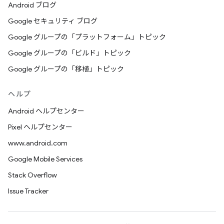
免責条項
Android ブログ
Google セキュリティ ブログ
本ソフトウェア / ドキュメントは「現状のまま」提供さ
れ、著作権者は、明示または黙示を問わず、商品性、特定
Google グループの「プラットフォーム」トピック
目的への適合性の保証を含むがこれらに限定されない、い
Google グループの「ビルド」トピック
かなる種類の表明または保証も行いません。また、本ソフ
Google グループの「移植」トピック
トウェア / ドキュメントの利用によって、第三者の特許、
著作権、商標、またはその他のいかなる権利も侵害しない
ことに対する表明または保証も行いません。
ヘルプ
Android ヘルプセンター
著作権者は、本ソフトウェア / ドキュメントのいかなる使
用に起因する直接的、間接的、特別、または結果的な損害
Pixel ヘルプセンター
に対しても責任を負いません。
www.android.com
著作権者の氏名と商標は、書面による特別な事前の許可な
Google Mobile Services
しに、本ソフトウェア / ドキュメントに関連する広告や宣
Stack Overflow
伝に使用することはできません。本ソフトウェア / ドキュ
Issue Tracker
メントの著作権は、常に著作権者が保持します。