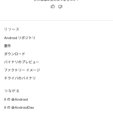
キュメントのすべての複製または一部の複製に以下の内容
を含めることを条件に許可されます。
再配布したソフトウェア / ドキュメントまたは二次
的著作物のユーザーが確認できる場所に記載された
リソース
この通知の全文。
Android リポジトリ
知的財産に関してすでに存在するすべての免責条
要件
項、通知、利用規約。いずれも存在しない場合は、
ダウンロード
W3C ソフトウェアおよびドキュメントに関する概略
表示を含める。
バイナリのプレビュー
新たなコードまたはドキュメントに記載した著作権
ファクトリー イメージ
表示によるすべての変更、修正に関する通知。例：
ドライバのバイナリ
「このソフトウェアまたはドキュメントには、[W3C
ドキュメントのタイトルおよび URI] から引用または
つながる
コピーした内容が含まれています。Copyright © [年]
X の @Android
W3C® (MIT, ERCIM, Keio, Beihang).」
X の @AndroidDev