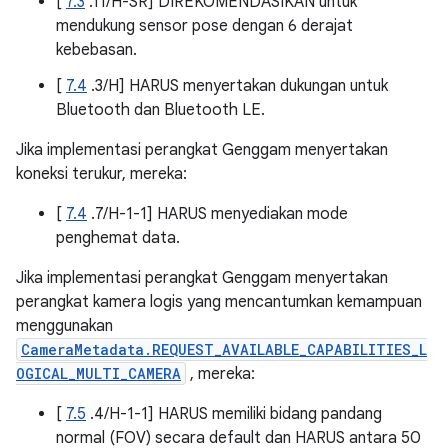
[
7.3
.11/H-SR] DIREKOMENDASIKAN untuk
mendukung sensor pose dengan 6 derajat
kebebasan.
[
7.4
.3/H] HARUS menyertakan dukungan untuk
Bluetooth dan Bluetooth LE.
Jika implementasi perangkat Genggam menyertakan
koneksi terukur, mereka:
[
7.4
.7/H-1-1] HARUS menyediakan mode
penghemat data.
Jika implementasi perangkat Genggam menyertakan
perangkat kamera logis yang mencantumkan kemampuan
menggunakan
CameraMetadata.REQUEST_AVAILABLE_CAPABILITIES_L
OGICAL_MULTI_CAMERA
, mereka:
[
7.5
.4/H-1-1] HARUS memiliki bidang pandang
normal (FOV) secara default dan HARUS antara 50