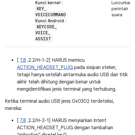
Kunci kernel
:
Luncurkan
KEY
_
perintah
VOICECOMMAND
suara
Kunci Android
:
KEYCODE
_
VOICE
_
ASSIST
[
7.8
.2.2/H-1-2] HARUS memicu
ACTION_HEADSET_PLUG
pada sisipan steker,
tetapi hanya setelah antarmuka audio USB dan titik
akhir telah dihitung dengan benar untuk
mengidentifikasi jenis terminal yang terhubung.
Ketika terminal audio USB jenis 0x0302 terdeteksi,
mereka:
[
7.8
.2.2/H-2-1] HARUS menyiarkan Intent
ACTION_HEADSET_PLUG dengan tambahan