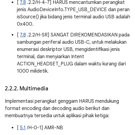
[
7.8
.2.2/H-4-7] HARUS mencantumkan perangkat
jenis AudioDeviceInfo.TYPE_USB_DEVICE dan peran
isSource() jika bidang jenis terminal audio USB adalah
0x400.
[
7.8
.2.2/H-SR] SANGAT DIREKOMENDASIKAN pada
sambungan periferal audio USB-C, untuk melakukan
enumerasi deskriptor USB, mengidentifikasi jenis
terminal, dan menyiarkan Intent
ACTION_HEADSET_PLUG dalam waktu kurang dari
1000 milidetik.
2
.
2
.
2
.
Multimedia
Implementasi perangkat genggam HARUS mendukung
format encoding dan decoding audio berikut dan
membuatnya tersedia untuk aplikasi pihak ketiga:
[
5.1
/H-0-1] AMR-NB