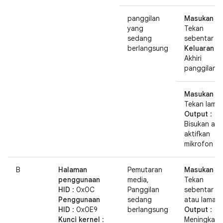
panggilan
Masukan
:
yang
Tekan
sedang
sebentar
berlangsung
Keluaran
:
Akhiri
panggilan
Masukan
:
Tekan lama
Output
:
Bisukan ata
aktifkan
mikrofon
B
Halaman
Pemutaran
Masukan
:
penggunaan
media,
Tekan
HID
: 0x0C
Panggilan
sebentar
Penggunaan
sedang
atau lama
HID
: 0x0E9
berlangsung
Output
:
Kunci kernel
:
Meningkatk