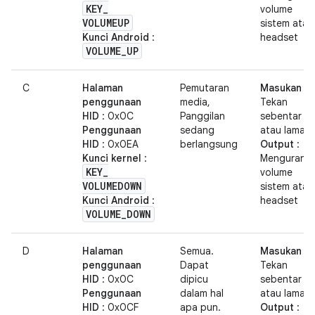
KEY
_
volume
VOLUMEUP
sistem atau
Kunci Android
:
headset
VOLUME
_
UP
C
Halaman
Pemutaran
Masukan
:
penggunaan
media,
Tekan
HID
: 0x0C
Panggilan
sebentar
Penggunaan
sedang
atau lama
HID
: 0x0EA
berlangsung
Output
:
Kunci kernel
:
Mengurangi
KEY
_
volume
VOLUMEDOWN
sistem atau
Kunci Android
:
headset
VOLUME
_
DOWN
D
Halaman
Semua.
Masukan
:
penggunaan
Dapat
Tekan
HID
: 0x0C
dipicu
sebentar
Penggunaan
dalam hal
atau lama
HID
: 0x0CF
apa pun.
Output
: