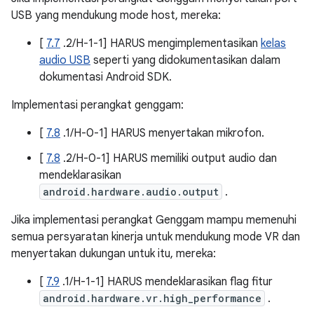
USB yang mendukung mode host, mereka:
[
7.7
.2/H-1-1] HARUS mengimplementasikan
kelas
audio USB
seperti yang didokumentasikan dalam
dokumentasi Android SDK.
Implementasi perangkat genggam:
[
7.8
.1/H-0-1] HARUS menyertakan mikrofon.
[
7.8
.2/H-0-1] HARUS memiliki output audio dan
mendeklarasikan
android.hardware.audio.output
.
Jika implementasi perangkat Genggam mampu memenuhi
semua persyaratan kinerja untuk mendukung mode VR dan
menyertakan dukungan untuk itu, mereka:
[
7.9
.1/H-1-1] HARUS mendeklarasikan flag fitur
android.hardware.vr.high_performance
.