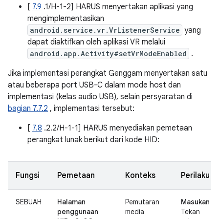
[
7.9
.1/H-1-2] HARUS menyertakan aplikasi yang
mengimplementasikan
android.service.vr.VrListenerService
yang
dapat diaktifkan oleh aplikasi VR melalui
android.app.Activity#setVrModeEnabled
.
Jika implementasi perangkat Genggam menyertakan satu
atau beberapa port USB-C dalam mode host dan
implementasi (kelas audio USB), selain persyaratan di
bagian 7.7.2
, implementasi tersebut:
[
7.8
.2.2/H-1-1] HARUS menyediakan pemetaan
perangkat lunak berikut dari kode HID:
Fungsi
Pemetaan
Konteks
Perilaku
SEBUAH
Halaman
Pemutaran
Masukan
:
penggunaan
media
Tekan