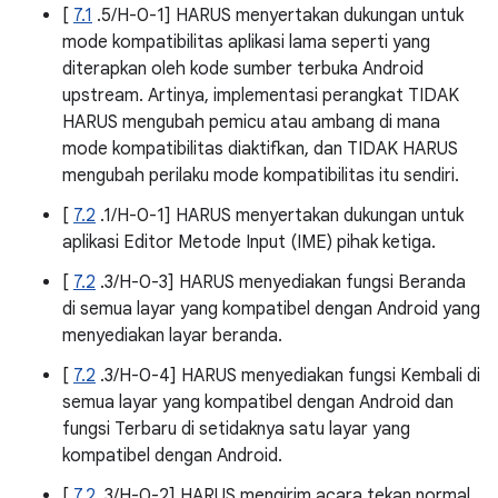
[
7.1
.5/H-0-1] HARUS menyertakan dukungan untuk
mode kompatibilitas aplikasi lama seperti yang
diterapkan oleh kode sumber terbuka Android
upstream. Artinya, implementasi perangkat TIDAK
HARUS mengubah pemicu atau ambang di mana
mode kompatibilitas diaktifkan, dan TIDAK HARUS
mengubah perilaku mode kompatibilitas itu sendiri.
[
7.2
.1/H-0-1] HARUS menyertakan dukungan untuk
aplikasi Editor Metode Input (IME) pihak ketiga.
[
7.2
.3/H-0-3] HARUS menyediakan fungsi Beranda
di semua layar yang kompatibel dengan Android yang
menyediakan layar beranda.
[
7.2
.3/H-0-4] HARUS menyediakan fungsi Kembali di
semua layar yang kompatibel dengan Android dan
fungsi Terbaru di setidaknya satu layar yang
kompatibel dengan Android.
[
7.2
.3/H-0-2] HARUS mengirim acara tekan normal