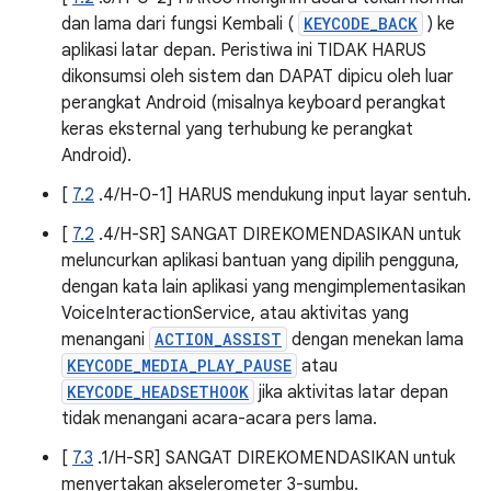
dan lama dari fungsi Kembali (
KEYCODE_BACK
) ke
aplikasi latar depan. Peristiwa ini TIDAK HARUS
dikonsumsi oleh sistem dan DAPAT dipicu oleh luar
perangkat Android (misalnya keyboard perangkat
keras eksternal yang terhubung ke perangkat
Android).
[
7.2
.4/H-0-1] HARUS mendukung input layar sentuh.
[
7.2
.4/H-SR] SANGAT DIREKOMENDASIKAN untuk
meluncurkan aplikasi bantuan yang dipilih pengguna,
dengan kata lain aplikasi yang mengimplementasikan
VoiceInteractionService, atau aktivitas yang
menangani
ACTION_ASSIST
dengan menekan lama
KEYCODE_MEDIA_PLAY_PAUSE
atau
KEYCODE_HEADSETHOOK
jika aktivitas latar depan
tidak menangani acara-acara pers lama.
[
7.3
.1/H-SR] SANGAT DIREKOMENDASIKAN untuk
menyertakan akselerometer 3-sumbu.