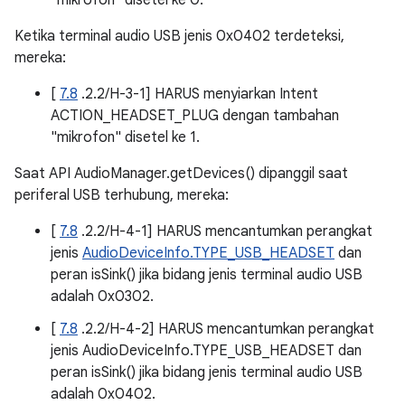
"mikrofon" disetel ke 0.
Ketika terminal audio USB jenis 0x0402 terdeteksi,
mereka:
[
7.8
.2.2/H-3-1] HARUS menyiarkan Intent
ACTION_HEADSET_PLUG dengan tambahan
"mikrofon" disetel ke 1.
Saat API AudioManager.getDevices() dipanggil saat
periferal USB terhubung, mereka:
[
7.8
.2.2/H-4-1] HARUS mencantumkan perangkat
jenis
AudioDeviceInfo.TYPE_USB_HEADSET
dan
peran isSink() jika bidang jenis terminal audio USB
adalah 0x0302.
[
7.8
.2.2/H-4-2] HARUS mencantumkan perangkat
jenis AudioDeviceInfo.TYPE_USB_HEADSET dan
peran isSink() jika bidang jenis terminal audio USB
adalah 0x0402.