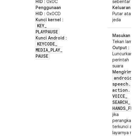
HID
: 0x0C
sebentar
Penggunaan
Keluaran
:
HID
: 0x0CD
Putar atau
Kunci kernel
:
jeda
KEY
_
PLAYPAUSE
Masukan
:
Kunci Android
:
Tekan lama
KEYCODE
_
Output
:
MEDIA
_
PLAY
_
Luncurkan
PAUSE
perintah
suara
Mengirim
:
android
.
speech
.
action
.
VOICE
_
SEARCH
_
HANDS
_
FRE
jika
perangkat
terkunci at
layarnya mat