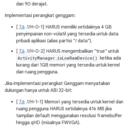
dan 90 derajat.
Implementasi perangkat genggam:
[
7.6
.1/H-0-1] HARUS memiliki setidaknya 4 GB
penyimpanan non-volatil yang tersedia untuk data
pribadi aplikasi (alias partisi "/ data").
[
7.6
.1/H-0-2] HARUS mengembalikan "true" untuk
ActivityManager.isLowRamDevice()
ketika ada
kurang dari 1GB memori yang tersedia untuk kernel
dan ruang pengguna.
Jika implementasi perangkat Genggam menyatakan
dukungan hanya untuk ABI 32-bit:
[
7.6
.1/H-1-1] Memori yang tersedia untuk kernel dan
ruang pengguna HARUS setidaknya 416 MB jika
tampilan default menggunakan resolusi framebuffer
hingga qHD (misalnya FWVGA).