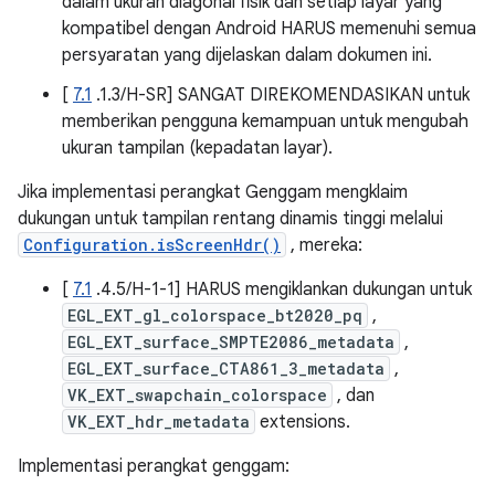
dalam ukuran diagonal fisik dan setiap layar yang
kompatibel dengan Android HARUS memenuhi semua
persyaratan yang dijelaskan dalam dokumen ini.
[
7.1
.1.3/H-SR] SANGAT DIREKOMENDASIKAN untuk
memberikan pengguna kemampuan untuk mengubah
ukuran tampilan (kepadatan layar).
Jika implementasi perangkat Genggam mengklaim
dukungan untuk tampilan rentang dinamis tinggi melalui
Configuration.isScreenHdr()
, mereka:
[
7.1
.4.5/H-1-1] HARUS mengiklankan dukungan untuk
EGL_EXT_gl_colorspace_bt2020_pq
,
EGL_EXT_surface_SMPTE2086_metadata
,
EGL_EXT_surface_CTA861_3_metadata
,
VK_EXT_swapchain_colorspace
, dan
VK_EXT_hdr_metadata
extensions.
Implementasi perangkat genggam: