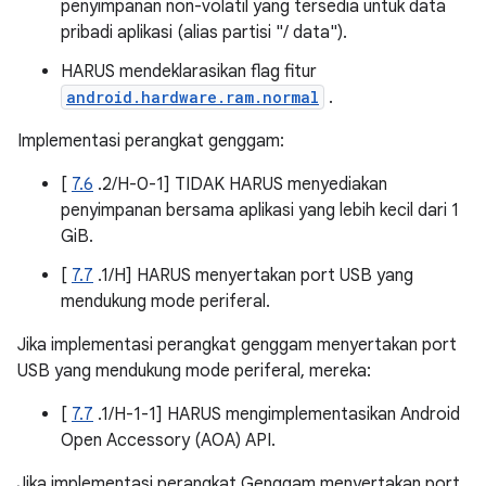
penyimpanan non-volatil yang tersedia untuk data
pribadi aplikasi (alias partisi "/ data").
HARUS mendeklarasikan flag fitur
android.hardware.ram.normal
.
Implementasi perangkat genggam:
[
7.6
.2/H-0-1] TIDAK HARUS menyediakan
penyimpanan bersama aplikasi yang lebih kecil dari 1
GiB.
[
7.7
.1/H] HARUS menyertakan port USB yang
mendukung mode periferal.
Jika implementasi perangkat genggam menyertakan port
USB yang mendukung mode periferal, mereka:
[
7.7
.1/H-1-1] HARUS mengimplementasikan Android
Open Accessory (AOA) API.
Jika implementasi perangkat Genggam menyertakan port