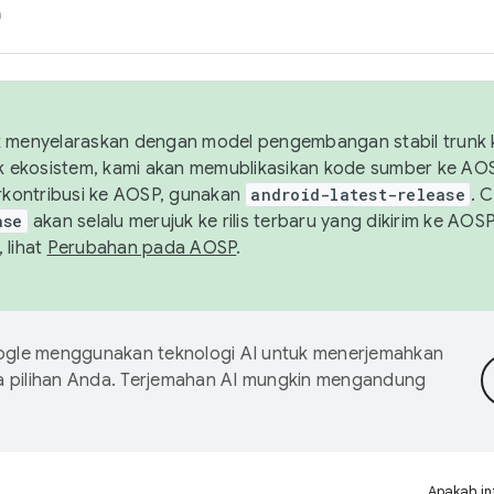
h
uk menyelaraskan dengan model pengembangan stabil trunk
tuk ekosistem, kami akan memublikasikan kode sumber ke A
kontribusi ke AOSP, gunakan
android-latest-release
. 
ase
akan selalu merujuk ke rilis terbaru yang dikirim ke AO
 lihat
Perubahan pada AOSP
.
gle menggunakan teknologi AI untuk menerjemahkan
a pilihan Anda. Terjemahan AI mungkin mengandung
Apakah in