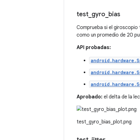
test
_
gyro
_
bias
Comprueba si el giroscopio 
como un promedio de 20 pu
API probadas:
android.hardware.S
android.hardware.S
android.hardware.S
Aprobado:
el delta de la le
test_gyro_bias_plot.png
test
_
jitter