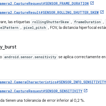
amera2.CaptureRequest#SENSOR_FRAME_DURATION
amera2.CaptureResult#SENSOR_ROLLING_SHUTTER_SKEW
ware, las etiquetas
rollingShutterSkew
,
frameDuration
,
velPattern
,
pixel_pitch
, FOV, la distancia hiperfocal está
ty
_
burst
ro
android.sensor.sensitivity
se aplica correctamente en 
amera2.CameraCharacteristics#SENSOR_INFO_SENSITIVIT
amera2.CaptureRequest#SENSOR_SENSITIVITY
da tienen una tolerancia de error inferior al 0,2 %.