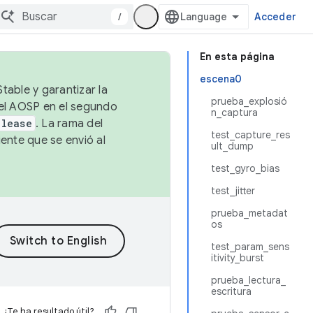
/
Acceder
En esta página
escena0
table y garantizar la
prueba_explosió
 el AOSP en el segundo
n_captura
elease
. La rama del
test_capture_res
ente que se envió al
ult_dump
test_gyro_bias
test_jitter
prueba_metadat
os
test_param_sens
itivity_burst
prueba_lectura_
escritura
¿Te ha resultado útil?