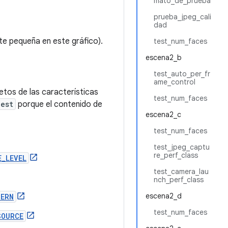
mato_de_prueba
prueba_jpeg_cali
dad
nte pequeña en este gráfico).
test_num_faces
escena2_b
test_auto_per_fr
ame_control
etos de las características
test_num_faces
uest
porque el contenido de
escena2_c
test_num_faces
test_jpeg_captu
re_perf_class
E_LEVEL
test_camera_lau
nch_perf_class
escena2_d
TERN
test_num_faces
SOURCE