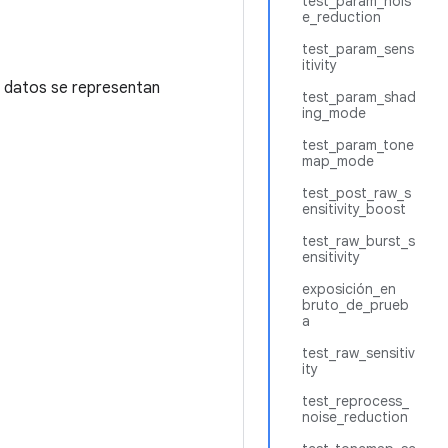
test_param_nois
e_reduction
test_param_sens
itivity
s datos se representan
test_param_shad
ing_mode
test_param_tone
map_mode
test_post_raw_s
ensitivity_boost
test_raw_burst_s
ensitivity
exposición_en
bruto_de_prueb
a
test_raw_sensitiv
ity
test_reprocess_
noise_reduction