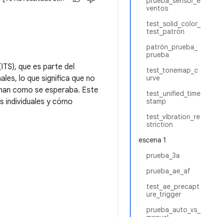
prueba_sensor_e
ventos
test_solid_color_
test_patrón
patrón_prueba_
prueba
ITS), que es parte del
test_tonemap_c
les, lo que significa que no
urve
ionan como se esperaba. Este
test_unified_time
 individuales y cómo
stamp
test_vibration_re
striction
escena 1
prueba_3a
prueba_ae_af
test_ae_precapt
ure_trigger
prueba_auto_vs_