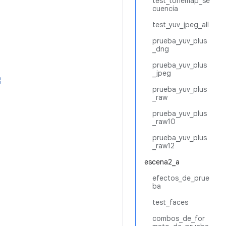
test_tonemap_se
cuencia
test_yuv_jpeg_all
prueba_yuv_plus
_dng
prueba_yuv_plus
_jpeg
prueba_yuv_plus
_raw
prueba_yuv_plus
_raw10
prueba_yuv_plus
_raw12
escena2_a
efectos_de_prue
ba
test_faces
combos_de_for