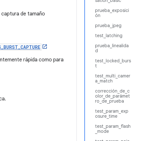
sation_basic
prueba_exposici
la captura de tamaño
ón
prueba_jpeg
test_latching
prueba_linealida
S_BURST_CAPTURE
d
ientemente rápida como para
test_locked_burs
t
test_multi_camer
a_match
corrección_de_c
olor_de_parámet
ca.
ro_de_prueba
test_param_exp
osure_time
test_param_flash
_mode