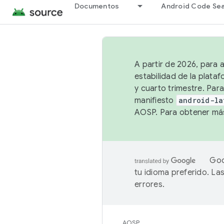
Documentos
Android Code Se
A partir de 2026, para 
estabilidad de la plata
y cuarto trimestre. Para
manifiesto
android-la
AOSP. Para obtener más
Goo
tu idioma preferido. L
errores.
AOSP