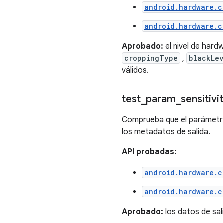
android.hardware.c
android.hardware.c
Aprobado:
el nivel de hard
croppingType
,
blackLe
válidos.
test
_
param
_
sensitivi
Comprueba que el parámet
los metadatos de salida.
API probadas:
android.hardware.c
android.hardware.c
Aprobado:
los datos de sali