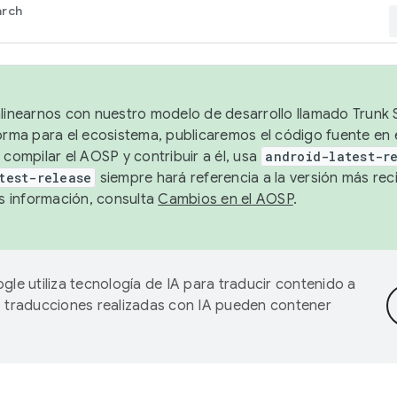
arch
alinearnos con nuestro modelo de desarrollo llamado Trunk S
forma para el ecosistema, publicaremos el código fuente en
 compilar el AOSP y contribuir a él, usa
android-latest-r
test-release
siempre hará referencia a la versión más reci
 información, consulta
Cambios en el AOSP
.
gle utiliza tecnología de IA para traducir contenido a
as traducciones realizadas con IA pueden contener