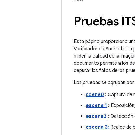
Pruebas IT
Esta página proporciona una
Verificador de Android Compa
miden la calidad de la imag
documento permite a los de
depurar las fallas de las pru
Las pruebas se agrupan por 
scene0
:
Captura de me
escena 1
:
Exposición
escena2
:
Detección 
escena 3:
Realce de b