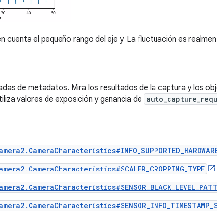
en cuenta el pequeño rango del eje y. La fluctuación es realme
radas de metadatos. Mira los resultados de la captura y los obj
iliza valores de exposición y ganancia de
auto_capture_req
amera2.CameraCharacteristics#INFO_SUPPORTED_HARDWAR
amera2.CameraCharacteristics#SCALER_CROPPING_TYPE
amera2.CameraCharacteristics#SENSOR_BLACK_LEVEL_PAT
amera2.CameraCharacteristics#SENSOR_INFO_TIMESTAMP_