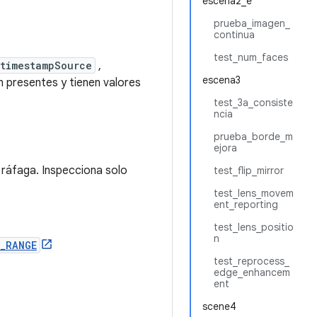
escena2_e
prueba_imagen_
continua
test_num_faces
timestampSource
,
escena3
n presentes y tienen valores
test_3a_consiste
ncia
prueba_borde_m
ejora
ráfaga. Inspecciona solo
test_flip_mirror
test_lens_movem
ent_reporting
test_lens_positio
n
Y_RANGE
test_reprocess_
edge_enhancem
ent
scene4