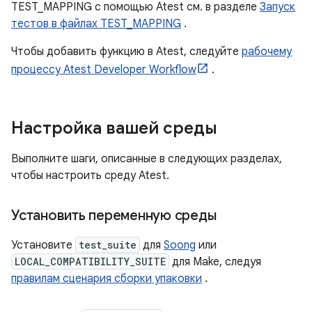
TEST_MAPPING с помощью Atest см. в разделе
Запуск
тестов в файлах TEST_MAPPING
.
Чтобы добавить функцию в Atest, следуйте
рабочему
процессу Atest Developer Workflow
.
Настройка вашей среды
Выполните шаги, описанные в следующих разделах,
чтобы настроить среду Atest.
Установить переменную среды
Установите
test_suite
для
Soong
или
LOCAL_COMPATIBILITY_SUITE
для Make, следуя
правилам сценария сборки упаковки
.