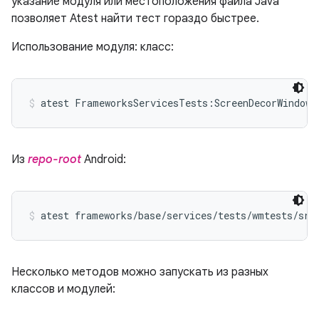
указание модуля или местоположения файла Java
позволяет Atest найти тест гораздо быстрее.
Использование модуля: класс:
atest FrameworksServicesTests:ScreenDecorWindowT
Из
repo-root
Android:
atest frameworks/base/services/tests/wmtests/src
Несколько методов можно запускать из разных
классов и модулей: