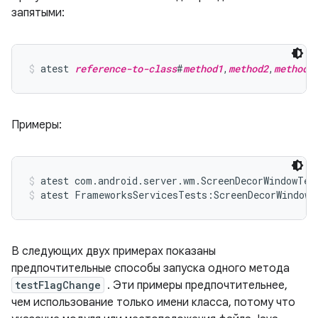
запятыми:
atest 
reference-to-class
#
method1
,
method2
,
method3
Примеры:
atest com.android.server.wm.ScreenDecorWindowTes
atest FrameworksServicesTests:ScreenDecorWindowT
В следующих двух примерах показаны
предпочтительные способы запуска одного метода
testFlagChange
. Эти примеры предпочтительнее,
чем использование только имени класса, потому что