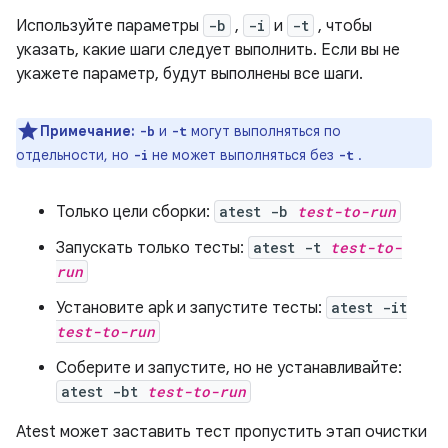
Используйте параметры
-b
,
-i
и
-t
, чтобы
указать, какие шаги следует выполнить. Если вы не
укажете параметр, будут выполнены все шаги.
Примечание:
и
могут выполняться по
-b
-t
отдельности, но
не может выполняться без
.
-i
-t
Только цели сборки:
atest -b
test-to-run
Запускать только тесты:
atest -t
test-to-
run
Установите apk и запустите тесты:
atest -it
test-to-run
Соберите и запустите, но не устанавливайте:
atest -bt
test-to-run
Atest может заставить тест пропустить этап очистки