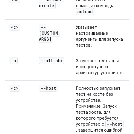
create
помощью команды
acloud
.
<c>
--
Указывает
[CUSTOM
_
настраиваемые
ARGS]
аргументы для запуска
тестов.
-a
--all-abi
Запускает тесты для
всех доступных
архитектур устройств.
<c>
--host
Полностью запускает
тест на хосте без
устройства.
Примечание. Запуск
теста хоста, для
которого требуется
--host
устройство с
, завершится ошибкой.