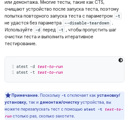
или демонтажа. Многие тесты, такие как CTS,
очищают устройство после запуска теста, поэтому
попытка повторного запуска теста с параметром
-t
не удастся без параметра
--disable-teardown
.
Используйте
-d
перед
-t
, чтобы пропустить шаг
очистки теста и выполнить итеративное
тестирование.
atest -d 
test-to-run
atest -t 
test-to-run
Примечание.
Поскольку
отключает как
установку/
-t
установку,
так и
демонтаж/очистку
устройства, вы
можете перезапускать тест с помощью
atest -t
test-to-
столько раз, сколько захотите.
run