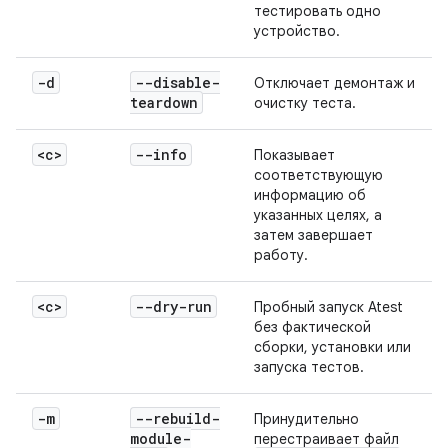
тестировать одно
устройство.
-d
--disable-
Отключает демонтаж и
teardown
очистку теста.
<c>
--info
Показывает
соответствующую
информацию об
указанных целях, а
затем завершает
работу.
<c>
--dry-run
Пробный запуск Atest
без фактической
сборки, установки или
запуска тестов.
-m
--rebuild-
Принудительно
module-
перестраивает файл