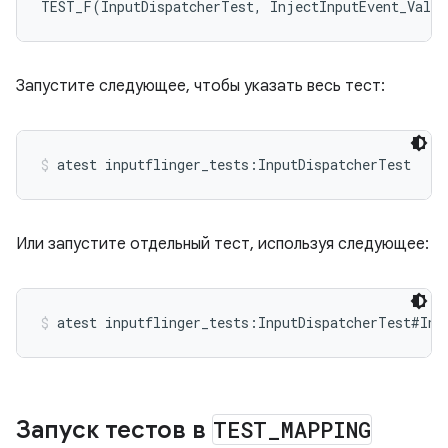
TEST_F(InputDispatcherTest, InjectInputEvent_Valid
Запустите следующее, чтобы указать весь тест:
atest inputflinger_tests:InputDispatcherTest
Или запустите отдельный тест, используя следующее:
atest inputflinger_tests:InputDispatcherTest#Inj
Запуск тестов в
TEST
_
MAPPING