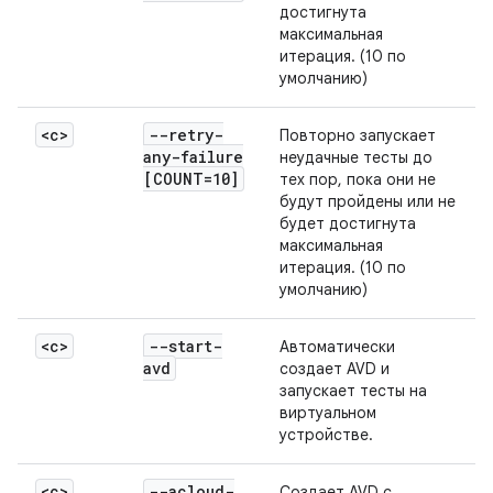
достигнута
максимальная
итерация. (10 по
умолчанию)
<c>
--retry-
Повторно запускает
any-failure
неудачные тесты до
[COUNT=10]
тех пор, пока они не
будут пройдены или не
будет достигнута
максимальная
итерация. (10 по
умолчанию)
<c>
--start-
Автоматически
avd
создает AVD и
запускает тесты на
виртуальном
устройстве.
<c>
--acloud-
Создает AVD с