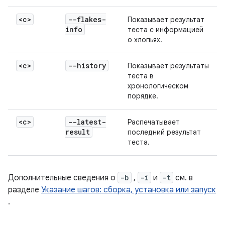
<c>
--flakes-
Показывает результат
info
теста с информацией
о хлопьях.
<c>
--history
Показывает результаты
теста в
хронологическом
порядке.
<c>
--latest-
Распечатывает
result
последний результат
теста.
Дополнительные сведения о
-b
,
-i
и
-t
см. в
разделе
Указание шагов: сборка, установка или запуск
.