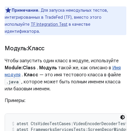
Примечание.
Для запуска немодульных тестов,
интегрированных в TradeFed (TF), вместо этого
используйте
TF Integration Test
в качестве
идентификатора.
Модуль:Класс
Чтобы запустить один класс в модуле, используйте
Module:Class
.
Модуль
такой же, как описано в
Имя
модуля
.
Класс
— это имя тестового класса в файле
.java
, которое может быть полным именем класса
или базовым именем.
Примеры:
atest CtsVideoTestCases:VideoEncoderDecoderTest
atest FrameworksServicesTests:ScreenDecorWindowT