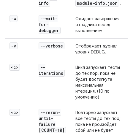
info
module-info
.
json
.
-w
--wait-
Ожидает завершения
for-
отладчика перед
debugger
выполнением.
-v
--verbose
Отображает журнал
уровня DEBUG.
<c>
--
Цикл запускает тесты
iterations
до тех пор, пока не
будет достигнута
максимальная
итерация. (10 по
умолчанию)
<c>
--rerun-
Повторно запускает
until-
все тесты до тех пор,
failure
пока не произойдет
[COUNT=10]
сбой или не будет