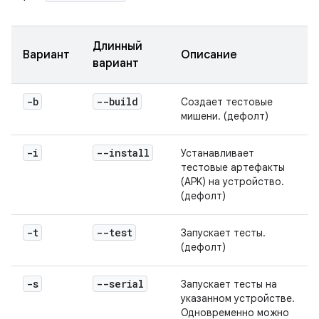
Длинный
Вариант
Описание
вариант
-b
--build
Создает тестовые
мишени. (дефолт)
-i
--install
Устанавливает
тестовые артефакты
(APK) на устройство.
(дефолт)
-t
--test
Запускает тесты.
(дефолт)
-s
--serial
Запускает тесты на
указанном устройстве.
Одновременно можно