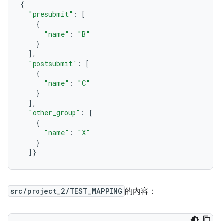
{
"presubmit"
:
[
{
"name"
:
"B"
}
],
"postsubmit"
:
[
{
"name"
:
"C"
}
],
"other_group"
:
[
{
"name"
:
"X"
}
]}
src/project_2/TEST_MAPPING
的內容：