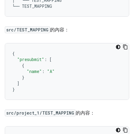
│
└──
 TEST_MAPPING
└──
 TEST_MAPPING
src/TEST_MAPPING
的內容：
{
"presubmit"
:
[
{
"name"
:
"A"
}
]
}
src/project_1/TEST_MAPPING
的內容：