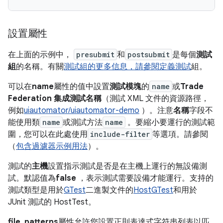
設置屬性
在上面的示例中，
presubmit
和
postsubmit
是每個
測試
組
的名稱。有關
測試組的更多信息，請參閱定義測試
組。
可以在
name
屬性的值中設置
測試模塊
的
name
或
Trade
Federation 集成測試名稱
（測試 XML 文件的資源路徑，
例如
uiautomator/uiautomator-demo
）。注意
名稱
字段不
能使用類
name
或測試方法
name
。要縮小要運行的測試範
圍，您可以在此處使用
include-filter
等選項。請參閱
（
包含過濾器示例用法
）。
測試的
主機
設置指示測試是否是在主機上運行的無設備測
試。默認值為
false
，表示測試需要設備才能運行。支持的
測試類型是用於
GTest
二進製文件的
HostGTest
和用於
JUnit 測試的 HostTest。
file_patterns
屬性允許您設置正則表達式字符串列表以匹