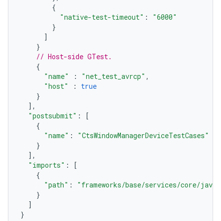
{
"native-test-timeout"
:
"6000"
}
]
}
// Host-side GTest.
{
"name"
:
"net_test_avrcp"
,
"host"
:
true
}
],
"postsubmit"
:
[
{
"name"
:
"CtsWindowManagerDeviceTestCases"
}
],
"imports"
:
[
{
"path"
:
"frameworks/base/services/core/java/
}
]
}