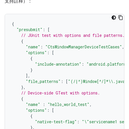
支持註釋）：
{
"presubmit"
:
[
// JUnit test with options and file patterns.
{
"name"
:
"CtsWindowManagerDeviceTestCases"
,
"options"
:
[
{
"include-annotation"
:
"android.platform.
}
],
"file_patterns"
:
[
"(/|^)Window[^/]*\\.java"
},
// Device-side GTest with options.
{
"name"
:
"hello_world_test"
,
"options"
:
[
{
"native-test-flag"
:
"\"servicename1 serv
},