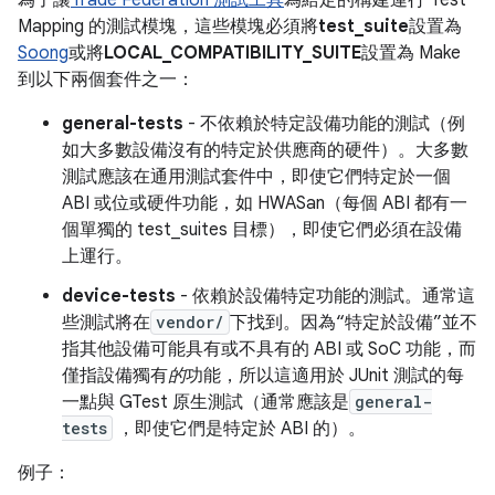
為了讓
Trade Federation 測試工具
為給定的構建運行 Test
Mapping 的測試模塊，這些模塊必須將
test_suite
設置為
Soong
或將
LOCAL_COMPATIBILITY_SUITE
設置為 Make
到以下兩個套件之一：
general-tests
- 不依賴於特定設備功能的測試（例
如大多數設備沒有的特定於供應商的硬件）。大多數
測試應該在通用測試套件中，即使它們特定於一個
ABI 或位或硬件功能，如 HWASan（每個 ABI 都有一
個單獨的 test_suites 目標），即使它們必須在設備
上運行。
device-tests
- 依賴於設備特定功能的測試。通常這
些測試將在
vendor/
下找到。因為“特定於設備”並不
指其他設備可能具有或不具有的 ABI 或 SoC 功能，而
僅指設備獨有
的
功能，所以這適用於 JUnit 測試的每
一點與 GTest 原生測試（通常應該是
general-
tests
，即使它們是特定於 ABI 的）。
例子：