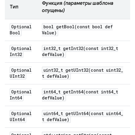
Функция
(параметры шаблона
Тип
опущены)
Optional
bool
getBool(
const bool def
Bool
Value)
Optional
int32
_
t
getInt32(
const int32
_
t
Int32
def
Value)
Optional
uint32
_
t
getUInt32(
const uint32
_
UInt32
t def
Value)
Optional
int64
_
t
getInt64(
const int64
_
t
Int64
def
Value)
Optional
uint64
_
t
getUInt64(
const uint64
_
UInt64
t def
Value)