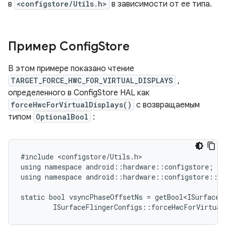
в
<configstore/Utils.h>
в зависимости от ее типа.
Пример Config
Store
В этом примере показано чтение
TARGET_FORCE_HWC_FOR_VIRTUAL_DISPLAYS
,
определенного в ConfigStore HAL как
forceHwcForVirtualDisplays()
с возвращаемым
типом
OptionalBool
:
#include <configstore/Utils.h>

using namespace android::hardware::configstore;

using namespace android::hardware::configstore::V1
static bool vsyncPhaseOffsetNs = getBool<ISurfaceFl