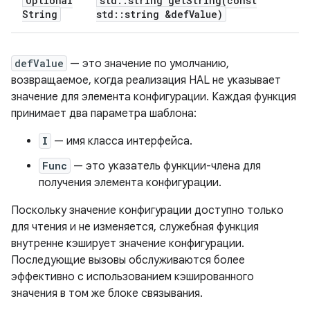
Optional
std
::
string
getString(
const
String
std
::
string &def
Value)
defValue
— это значение по умолчанию,
возвращаемое, когда реализация HAL не указывает
значение для элемента конфигурации. Каждая функция
принимает два параметра шаблона:
I
— имя класса интерфейса.
Func
— это указатель функции-члена для
получения элемента конфигурации.
Поскольку значение конфигурации доступно только
для чтения и не изменяется, служебная функция
внутренне кэширует значение конфигурации.
Последующие вызовы обслуживаются более
эффективно с использованием кэшированного
значения в том же блоке связывания.