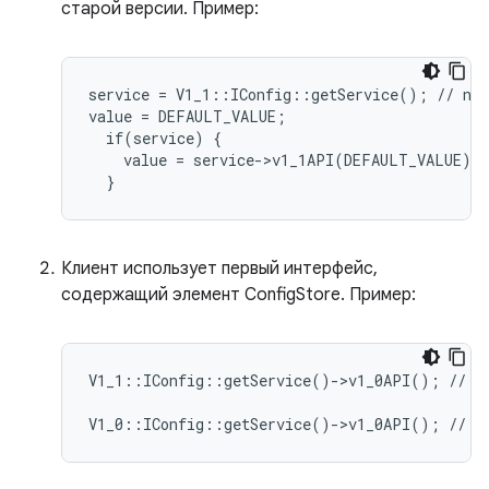
старой версии. Пример:
service = V1_1::IConfig::getService(); // nul
value = DEFAULT_VALUE;

  if(service) {

    value = service->v1_1API(DEFAULT_VALUE);

Клиент использует первый интерфейс,
содержащий элемент ConfigStore. Пример:
V1_1::IConfig::getService()->v1_0API(); // NO