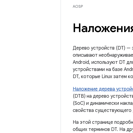
AOSP
Наложения
Дерево устройств (DT) — 
описывают необнаруживаем
Android, используют DT д
устройствами на базе And
DT, которые Linux затем к
Наложение дерева устрой
(DTB) на дерево устройст
(SoC) и динамически накла
свойства существующего 
На этой странице подробн
общих терминов DT. На др