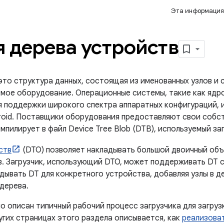
Эта информация
 дерева устройств
это структура данных, состоящая из именованных узлов и 
ое оборудование. Операционные системы, такие как ядро ​​
ля поддержки широкого спектра аппаратных конфигураций,
roid. Поставщики оборудования предоставляют свои собс
омпилирует в файл Device Tree Blob (DTB), используемый за
ств
(DTO) позволяет накладывать большой двоичный объ
в. Загрузчик, использующий DTO, может поддерживать DT 
дывать DT для конкретного устройства, добавляя узлы в д
дерева.
о описан типичный рабочий процесс загрузчика для загруз
угих страницах этого раздела описывается, как
реализова