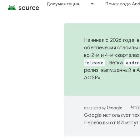
Документация
Поиск кода And
Начиная с 2026 года, 
обеспечения стабильн
во 2-м и 4-м квартала
release
. Ветка
andro
релиз, выпущенный в 
AOSP»
.
Что
Google использует тех
Переводы от ИИ могут