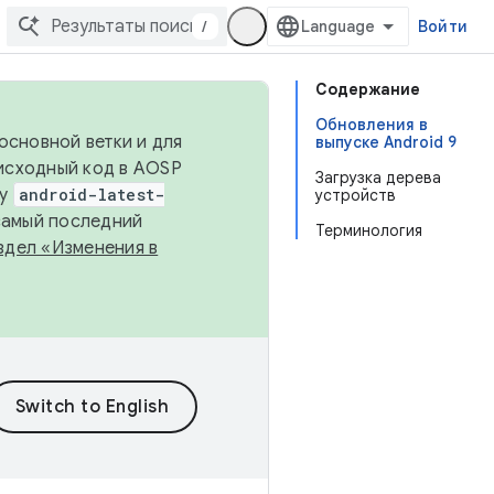
/
Войти
Содержание
Обновления в
основной ветки и для
выпуске Android 9
исходный код в AOSP
Загрузка дерева
ку
android-latest-
устройств
 самый последний
Терминология
здел «Изменения в