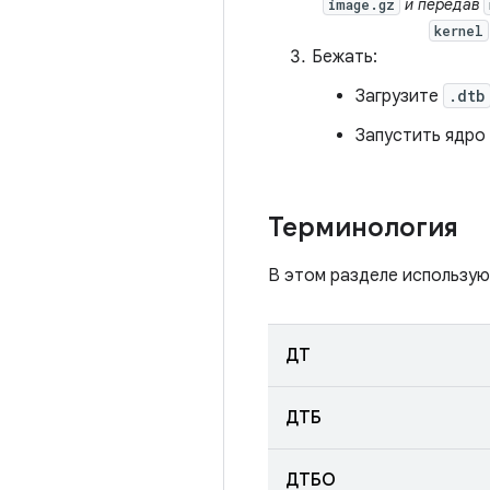
и передав
image.gz
kernel
Бежать:
Загрузите
.dtb
Запустить ядро 
Терминология
В этом разделе использу
ДТ
ДТБ
ДТБО