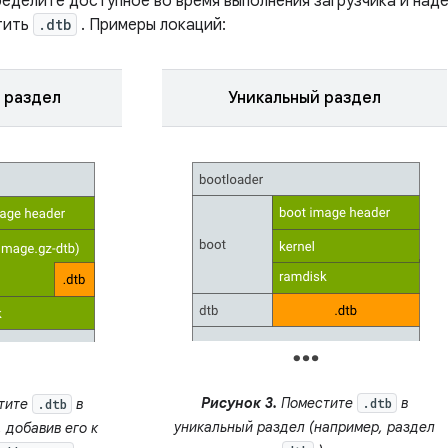
ределите доступное во время выполнения загрузчика и над
тить
.dtb
. Примеры локаций:
 раздел
Уникальный раздел
Рисунок 3.
Поместите
в
тите
в
.dtb
.dtb
уникальный раздел (например, раздел
 добавив его к