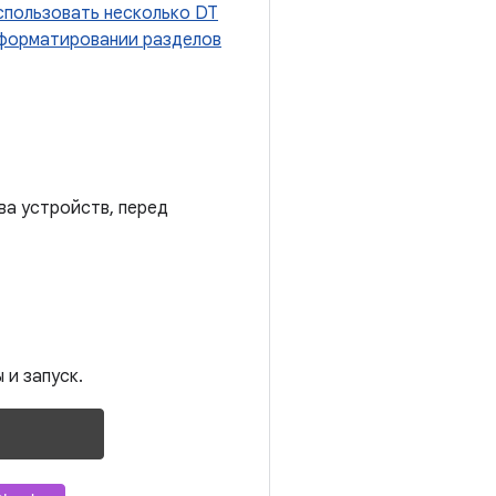
спользовать несколько DT
форматировании разделов
ва устройств, перед
 и запуск.