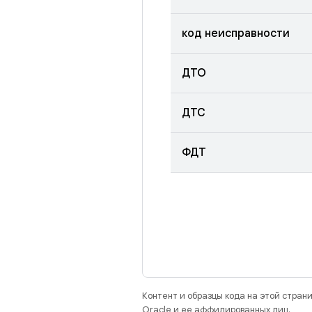
код неисправности
ДТО
ДТС
ФДТ
Контент и образцы кода на этой стра
Oracle и ее аффилированных лиц.