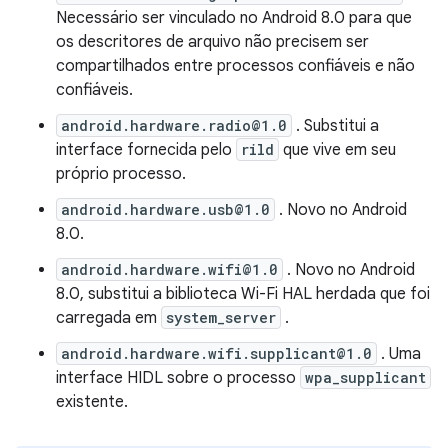
Necessário ser vinculado no Android 8.0 para que
os descritores de arquivo não precisem ser
compartilhados entre processos confiáveis ​​e não
confiáveis.
android.hardware.radio@1.0
. Substitui a
interface fornecida pelo
rild
que vive em seu
próprio processo.
android.hardware.usb@1.0
. Novo no Android
8.0.
android.hardware.wifi@1.0
. Novo no Android
8.0, substitui a biblioteca Wi-Fi HAL herdada que foi
carregada em
system_server
.
android.hardware.wifi.supplicant@1.0
. Uma
interface HIDL sobre o processo
wpa_supplicant
existente.