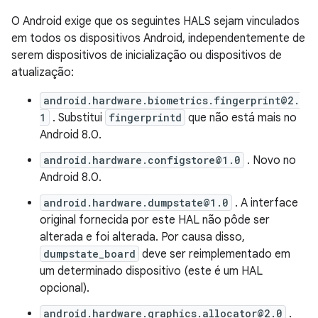
O Android exige que os seguintes HALS sejam vinculados
em todos os dispositivos Android, independentemente de
serem dispositivos de inicialização ou dispositivos de
atualização:
android.hardware.biometrics.fingerprint@2.
1
. Substitui
fingerprintd
que não está mais no
Android 8.0.
android.hardware.configstore@1.0
. Novo no
Android 8.0.
android.hardware.dumpstate@1.0
. A interface
original fornecida por este HAL não pôde ser
alterada e foi alterada. Por causa disso,
dumpstate_board
deve ser reimplementado em
um determinado dispositivo (este é um HAL
opcional).
android.hardware.graphics.allocator@2.0
.