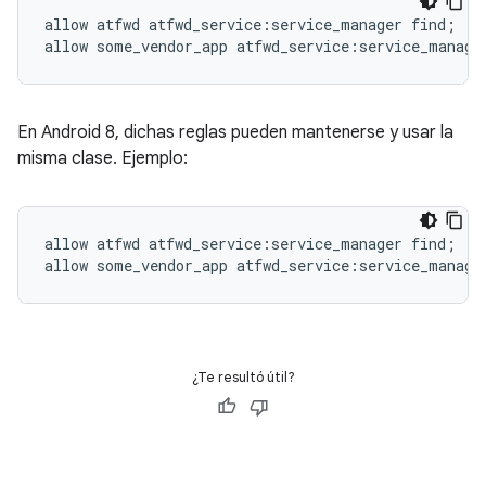
allow atfwd atfwd_service
:
service_manager find
;
allow some_vendor_app atfwd_service
:
service_manage
En Android 8, dichas reglas pueden mantenerse y usar la
misma clase. Ejemplo:
allow atfwd atfwd_service
:
service_manager find
;
allow some_vendor_app atfwd_service
:
service_manage
¿Te resultó útil?