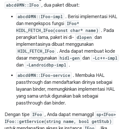
abcd@MN::IFoo
, dua paket dibuat:
abcd@MN::IFoo-impl
. Berisi implementasi HAL
dan mengekspos fungsi
IFoo*
HIDL_FETCH_IFoo(const char* name)
. Pada
perangkat lama, paket ini di-
dlopen
dan
implementasinya dibuat menggunakan
HIDL_FETCH_IFoo
. Anda dapat membuat kode
dasar menggunakan
hidl-gen
dan
-Lc++-impl
dan
-Landroidbp-impl
.
abcd@MN::IFoo-service
. Membuka HAL
passthrough dan mendaftarkan dirinya sebagai
layanan binder, memungkinkan implementasi HAL
yang sama untuk digunakan baik sebagai
passthrough dan binder.
Dengan tipe
IFoo
, Anda dapat memanggil
sp<IFoo>
IFoo::getService(string name, bool getStub)
untuk mendapatkan akses ke instance
IFoo
. Jika