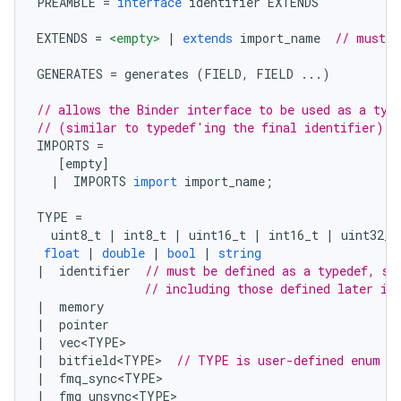
PREAMBLE 
=
interface
 identifier EXTENDS
EXTENDS 
=
<empty>
|
extends
 import_name  
// must b
GENERATES 
=
 generates 
(
FIELD
,
 FIELD 
...)
// allows the Binder interface to be used as a typ
// (similar to typedef'ing the final identifier)
IMPORTS 
=
[
empty
]
|
  IMPORTS 
import
 import_name
;
TYPE 
=
  uint8_t 
|
 int8_t 
|
 uint16_t 
|
 int16_t 
|
 uint32_t
float
|
double
|
bool
|
string
|
  identifier  
// must be defined as a typedef, st
// including those defined later in
|
  memory
|
  pointer
|
  vec
<
TYPE
>
|
  bitfield
<
TYPE
>
// TYPE is user-defined enum
|
  fmq_sync
<
TYPE
>
|
  fmq_unsync
<
TYPE
>