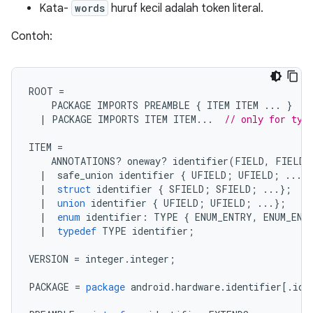
Kata-
words
huruf kecil adalah token literal.
Contoh:
ROOT 
=
    PACKAGE IMPORTS PREAMBLE 
{
 ITEM ITEM 
...
}
/
|
 PACKAGE IMPORTS ITEM ITEM
...
// only for typ
ITEM 
=
    ANNOTATIONS
?
 oneway
?
 identifier
(
FIELD
,
 FIELD 
|
  safe_union identifier 
{
 UFIELD
;
 UFIELD
;
...}
|
struct
 identifier 
{
 SFIELD
;
 SFIELD
;
...};
/
|
union
 identifier 
{
 UFIELD
;
 UFIELD
;
...};
|
enum
 identifier
:
 TYPE 
{
 ENUM_ENTRY
,
 ENUM_ENT
|
typedef
 TYPE identifier
;
VERSION 
=
 integer
.
integer
;
PACKAGE 
=
package
 android
.
hardware
.
identifier
[.
ide