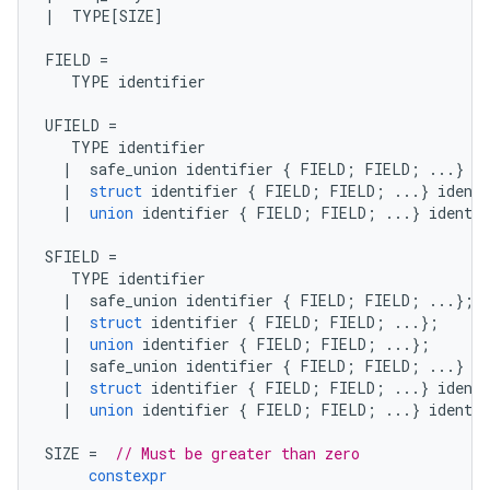
|
  TYPE
[
SIZE
]
FIELD 
=
   TYPE identifier
UFIELD 
=
   TYPE identifier
|
  safe_union identifier 
{
 FIELD
;
 FIELD
;
...}
 id
|
struct
 identifier 
{
 FIELD
;
 FIELD
;
...}
 identi
|
union
 identifier 
{
 FIELD
;
 FIELD
;
...}
 identif
SFIELD 
=
   TYPE identifier
|
  safe_union identifier 
{
 FIELD
;
 FIELD
;
...};
|
struct
 identifier 
{
 FIELD
;
 FIELD
;
...};
|
union
 identifier 
{
 FIELD
;
 FIELD
;
...};
|
  safe_union identifier 
{
 FIELD
;
 FIELD
;
...}
 id
|
struct
 identifier 
{
 FIELD
;
 FIELD
;
...}
 identi
|
union
 identifier 
{
 FIELD
;
 FIELD
;
...}
 identif
SIZE 
=
// Must be greater than zero
constexpr