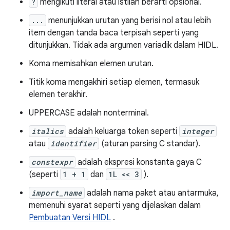
?
mengikuti literal atau istilah berarti opsional.
...
menunjukkan urutan yang berisi nol atau lebih
item dengan tanda baca terpisah seperti yang
ditunjukkan. Tidak ada argumen variadik dalam HIDL.
Koma memisahkan elemen urutan.
Titik koma mengakhiri setiap elemen, termasuk
elemen terakhir.
UPPERCASE adalah nonterminal.
italics
adalah keluarga token seperti
integer
atau
identifier
(aturan parsing C standar).
constexpr
adalah ekspresi konstanta gaya C
(seperti
1 + 1
dan
1L << 3
).
import_name
adalah nama paket atau antarmuka,
memenuhi syarat seperti yang dijelaskan dalam
Pembuatan Versi HIDL
.