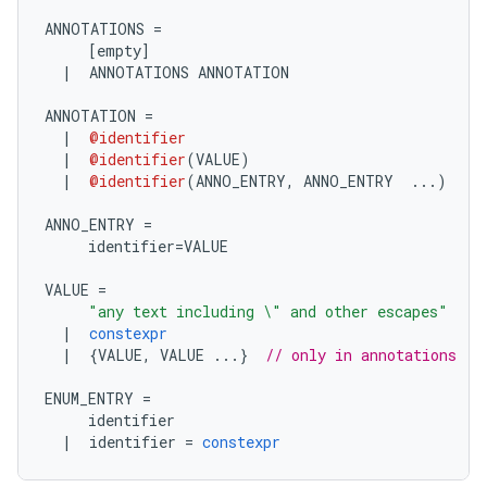
ANNOTATIONS 
=
[
empty
]
|
  ANNOTATIONS ANNOTATION
ANNOTATION 
=
|
@identifier
|
@identifier
(
VALUE
)
|
@identifier
(
ANNO_ENTRY
,
 ANNO_ENTRY  
...)
ANNO_ENTRY 
=
     identifier
=
VALUE
VALUE 
=
"any text including \" and other escapes"
|
constexpr
|
{
VALUE
,
 VALUE 
...}
// only in annotations
ENUM_ENTRY 
=
     identifier
|
  identifier 
=
constexpr