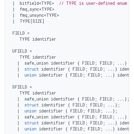
|
  bitfield
<
TYPE
>
// TYPE is user-defined enum
|
  fmq_sync
<
TYPE
>
|
  fmq_unsync
<
TYPE
>
|
  TYPE
[
SIZE
]
FIELD 
=
   TYPE identifier
UFIELD 
=
   TYPE identifier
|
  safe_union identifier 
{
 FIELD
;
 FIELD
;
...}
 id
|
struct
 identifier 
{
 FIELD
;
 FIELD
;
...}
 identi
|
union
 identifier 
{
 FIELD
;
 FIELD
;
...}
 identif
SFIELD 
=
   TYPE identifier
|
  safe_union identifier 
{
 FIELD
;
 FIELD
;
...};
|
struct
 identifier 
{
 FIELD
;
 FIELD
;
...};
|
union
 identifier 
{
 FIELD
;
 FIELD
;
...};
|
  safe_union identifier 
{
 FIELD
;
 FIELD
;
...}
 id
|
struct
 identifier 
{
 FIELD
;
 FIELD
;
...}
 identi
|
union
 identifier 
{
 FIELD
;
 FIELD
;
...}
 identif