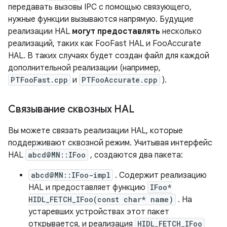
передавать вызовы IPC с помощью связующего,
нужные функции вызываются напрямую. Будущие
реализации HAL
могут предоставлять
несколько
реализаций, таких как FooFast HAL и FooAccurate
HAL. В таких случаях будет создан файл для каждой
дополнительной реализации (например,
PTFooFast.cpp
и
PTFooAccurate.cpp
).
Связывание сквозных HAL
Вы можете связать реализации HAL, которые
поддерживают сквозной режим. Учитывая интерфейс
HAL
abcd@MN::IFoo
, создаются два пакета:
abcd@MN::IFoo-impl
. Содержит реализацию
HAL и предоставляет функцию
IFoo*
HIDL_FETCH_IFoo(const char* name)
. На
устаревших устройствах этот пакет
открывается, и реализация
HIDL_FETCH_IFoo