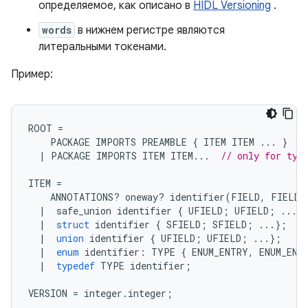
определяемое, как описано в
HIDL Versioning
.
words
в нижнем регистре являются
литеральными токенами.
Пример:
ROOT 
=
    PACKAGE IMPORTS PREAMBLE 
{
 ITEM ITEM 
...
}
/
|
 PACKAGE IMPORTS ITEM ITEM
...
// only for typ
ITEM 
=
    ANNOTATIONS
?
 oneway
?
 identifier
(
FIELD
,
 FIELD 
|
  safe_union identifier 
{
 UFIELD
;
 UFIELD
;
...}
|
struct
 identifier 
{
 SFIELD
;
 SFIELD
;
...};
/
|
union
 identifier 
{
 UFIELD
;
 UFIELD
;
...};
|
enum
 identifier
:
 TYPE 
{
 ENUM_ENTRY
,
 ENUM_ENT
|
typedef
 TYPE identifier
;
VERSION 
=
 integer
.
integer
;