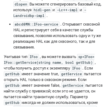
dlopen
Вы можете сгенерировать базовый код,
используя
hidl-gen
и
-Lc++-impl
и
-
Landroidbp-impl
.
abcd@MN::IFoo-service
. Открывает сквозной
HAL и регистрирует себя в качестве службы
связывания, позволяя использовать одну и ту же
реализацию HAL как для сквозного, так и для
связывания.
Учитывая тип
IFoo
, вы можете вызвать
sp<IFoo>
IFoo::getService(string name, bool getStub)
,
чтобы получить доступ к экземпляру
IFoo
. Если
getStub
имеет значение true,
getService
пытается
открыть HAL только в сквозном режиме. Если
getStub
имеет значение false,
getService
пытается
найти службу с привязкой; если это не удается, он
пытается найти транзитную службу. Параметр
getStub
никогда не должен использоваться, кроме