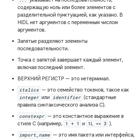
указывает на последовательность,
содержащую ноль или более элементов с
разделительной пунктуацией, как указано. В
HIDL нет аргументов с переменным числом
аргументов.
Запятые разделяют элементы
последовательности.
Точка с запятой завершает каждый элемент,
включая последний элемент.
ВЕРХНИЙ РЕГИСТР — это нетерминал.
italics
— это семейство токенов, такое как
integer
или
identifier
(стандартные
правила синтаксического анализа C).
constexpr
— это константное выражение в
стиле C (например,
1 + 1
и
1L << 3
).
import_name
— это имя пакета или интерфейса,