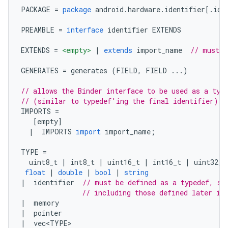
PACKAGE 
=
package
 android
.
hardware
.
identifier
[.
ide
PREAMBLE 
=
interface
 identifier EXTENDS
EXTENDS 
=
<empty>
|
extends
 import_name  
// must b
GENERATES 
=
 generates 
(
FIELD
,
 FIELD 
...)
// allows the Binder interface to be used as a typ
// (similar to typedef'ing the final identifier)
IMPORTS 
=
[
empty
]
|
  IMPORTS 
import
 import_name
;
TYPE 
=
  uint8_t 
|
 int8_t 
|
 uint16_t 
|
 int16_t 
|
 uint32_t
float
|
double
|
bool
|
string
|
  identifier  
// must be defined as a typedef, st
// including those defined later in
|
  memory
|
  pointer
|
  vec
<
TYPE
>