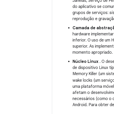
Janelas, Serviço de Pe
do aplicativo se comun
grupos de serviços:
si
reprodução e gravação
Camada de abstraçã
hardware implementare
inferior. O uso de um 
superior. As impleme
momento apropriado. 
Núcleo Linux
. O dese
de dispositivo Linux t
Memory Killer (um sis
wake locks (um serviç
uma plataforma móvel 
afetam o desenvolvime
necessários (como o d
Android. Para obter d