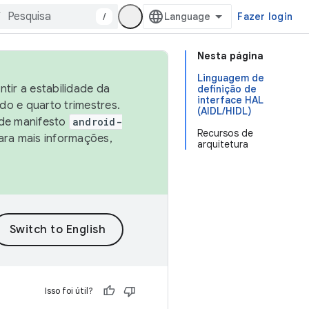
/
Fazer login
Nesta página
Linguagem de
tir a estabilidade da
definição de
interface HAL
o e quarto trimestres.
(AIDL/HIDL)
 de manifesto
android-
Recursos de
ara mais informações,
arquitetura
Isso foi útil?