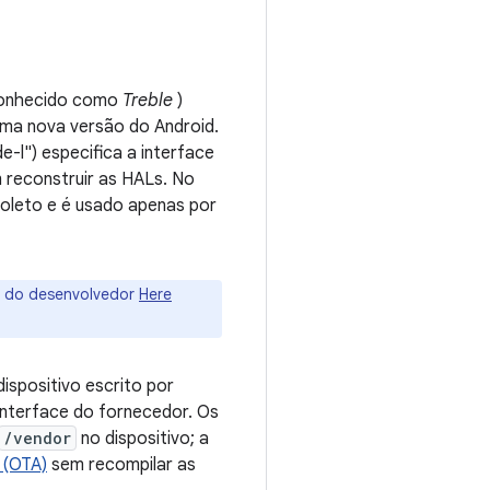
 conhecido como
Treble
)
 uma nova versão do Android.
e-l") especifica a interface
m reconstruir as HALs. No
oleto e é usado apenas por
og do desenvolvedor
Here
ispositivo escrito por
 interface do fornecedor. Os
/vendor
no dispositivo; a
 (OTA)
sem recompilar as