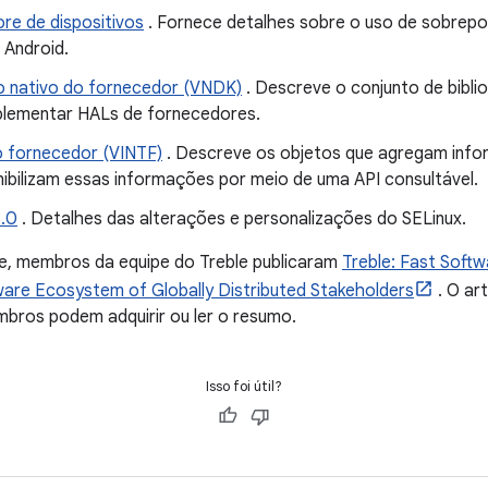
re de dispositivos
. Fornece detalhes sobre o uso de sobrepo
 Android.
o nativo do fornecedor (VNDK)
. Descreve o conjunto de bibli
plementar HALs de fornecedores.
o fornecedor (VINTF)
. Descreve os objetos que agregam info
nibilizam essas informações por meio de uma API consultável.
8.0
. Detalhes das alterações e personalizações do SELinux.
te, membros da equipe do Treble publicaram
Treble: Fast Soft
ftware Ecosystem of Globally Distributed Stakeholders
. O art
ros podem adquirir ou ler o resumo.
Isso foi útil?