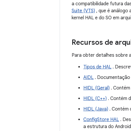
a compatibilidade futura da
Suite (VTS)
, que é análogo
kernel HAL e do SO em arqui
Recursos de arqu
Para obter detalhes sobre a
Tipos de HAL
. Descre
AIDL
. Documentação s
HIDL (Geral)
. Contém 
HIDL (C++)
. Contém d
HIDL (Java)
. Contém d
ConfigStore HAL
. Des
a estrutura do Android