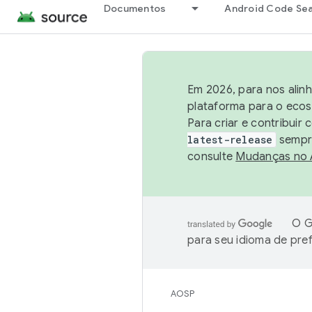
Documentos
Android Code Se
Em 2026, para nos alin
plataforma para o ecos
Para criar e contribuir
latest-release
sempre
consulte
Mudanças no
O G
para seu idioma de pre
AOSP