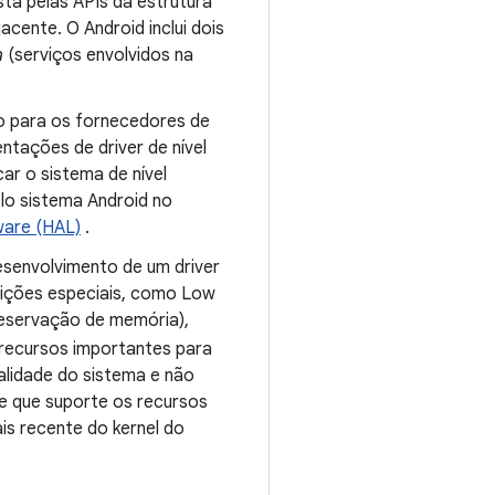
sta pelas APIs da estrutura
cente. O Android inclui dois
a
(serviços envolvidos na
o para os fornecedores de
tações de driver de nível
ar o sistema de nível
o sistema Android no
are (HAL)
.
esenvolvimento de um driver
adições especiais, como Low
reservação de memória),
s recursos importantes para
alidade do sistema e não
e que suporte os recursos
is recente do kernel do