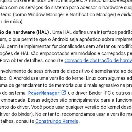
squisa ou Gerenciador de Notificações. A funcionalidade expo
ica com os serviços do sistema para acessar o hardware subja
stema
(como Window Manager e Notification Manager) e
mídi
 de mídia).
o de hardware (HAL)
. Uma HAL define uma interface padrã
m, o que permite que o Android seja agnóstico sobre implemen
HAL permite implementar funcionalidades sem afetar ou modific
ntações de HAL são empacotadas em módulos e carregadas pel
Para obter detalhes, consulte
Camada de abstração de hardw
nvolvimento de seus drivers de dispositivo é semelhante ao d
ípico. O Android usa uma versão do kernel Linux com algumas 
tema de gerenciamento de memória que é mais agressivo na p
o do sistema
PowerManager
), o driver Binder IPC e outro
embarcada. Essas adições são principalmente para a funcion
nto do driver. Você pode usar qualquer versão do kernel desd
river do binder). No entanto, recomendamos usar a versão ma
etalhes, consulte
Construindo Kernels
.