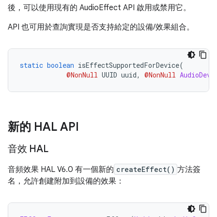
後，可以使用現有的 AudioEffect API 啟用或禁用它。
API 也可用於查詢實現是否支持給定的設備/效果組合。
static
boolean
 isEffectSupportedForDevice
(
@NonNull
 UUID uuid
,
@NonNull
AudioDevi
新的 HAL API
音效 HAL
音頻效果 HAL V6.0 有一個新的
createEffect()
方法簽
名，允許創建附加到設備的效果：