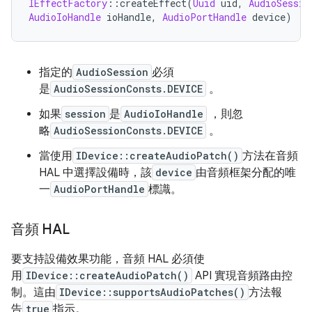
IEffectFactory
::
createEffect
(
Uuid
 uid
,
AudioSessio
AudioIoHandle
 ioHandle
,
AudioPortHandle
 device
)
指定的
AudioSession
必須
是
AudioSessionConsts.DEVICE
。
如果
session
是
AudioIoHandle
，則忽
略
AudioSessionConsts.DEVICE
。
當使用
IDevice::createAudioPatch()
方法在音頻
HAL 中選擇設備時，該
device
由音頻框架分配的唯
一
AudioPortHandle
標識。
音頻 HAL
要支持設備效果功能，音頻 HAL 必須使
用
IDevice::createAudioPatch()
API 實現音頻路由控
制。這由
IDevice::supportsAudioPatches()
方法報
告
true
指示。