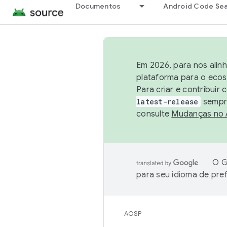
Documentos
Android Code Se
Em 2026, para nos alin
plataforma para o ecos
Para criar e contribuir
latest-release
sempre
consulte
Mudanças no
O G
para seu idioma de pre
AOSP