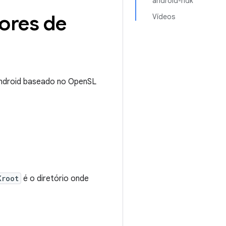
android-ndk
ores de
Vídeos
Android baseado no OpenSL
Kroot
é o diretório onde