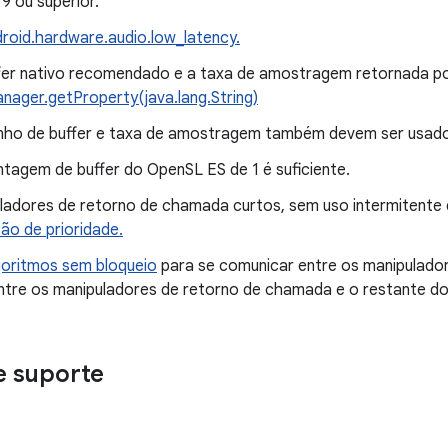
 9 ou superior.
roid.hardware.audio.low_latency.
fer nativo recomendado e a taxa de amostragem retornada p
nager.getProperty(java.lang.String)
o de buffer e taxa de amostragem também devem ser usados 
agem de buffer do OpenSL ES de 1 é suficiente.
adores de retorno de chamada curtos, sem uso intermitente 
são de prioridade.
goritmos sem bloqueio
para se comunicar entre os manipulado
entre os manipuladores de retorno de chamada e o restante do 
 suporte