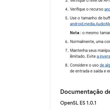
Verifique o nível de API
Verifique o recurso
and
Use o tamanho de buf
android.media.AudioMa
Nota
: o mesmo tamanh
Normalmente, uma cont
Mantenha seus manipul
ilimitado. Evite
a inver
Considere o uso
de al
de entrada e saída e 
Documentação de
Open
SL ES 1
.
0
.
1