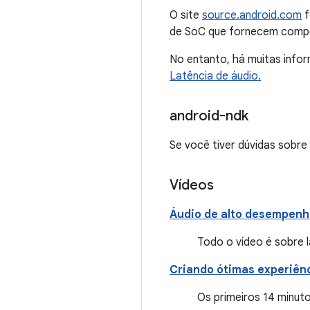
O site
source.android.com
f
de SoC que fornecem comp
No entanto, há muitas infor
Latência de áudio.
android-ndk
Se você tiver dúvidas sobre
Vídeos
Áudio de alto desempenh
Todo o vídeo é sobre l
Criando ótimas experiênc
Os primeiros 14 minuto