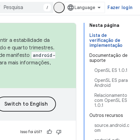
/
Fazer login
Nesta página
Lista de
tir a estabilidade da
verificação de
implementação
o e quarto trimestres.
 de manifesto
android-
Documentação de
suporte
ara mais informações,
OpenSL ES 1.0.1
OpenSL ES para
Android
Relacionamento
com OpenSL ES
1.0.1
Outros recursos
source.android.c
om
Isso foi útil?