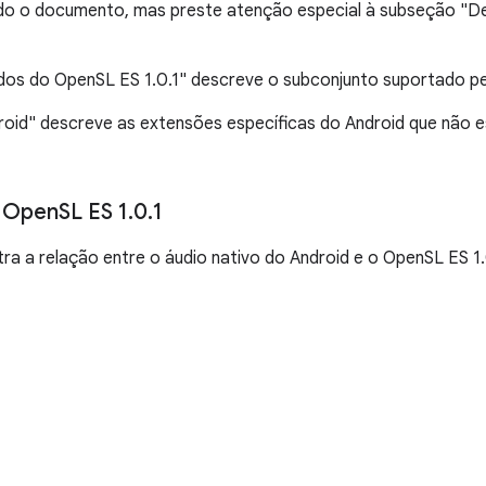
odo o documento, mas preste atenção especial à subseção "
os do OpenSL ES 1.0.1" descreve o subconjunto suportado pe
oid" descreve as extensões específicas do Android que não e
 Open
SL ES 1
.
0
.
1
a a relação entre o áudio nativo do Android e o OpenSL ES 1.