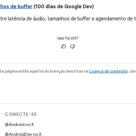
hos de buffer
(100 dias de Google Dev)
tre latência de áudio, tamanhos de buffer e agendamento de t
Isso foi útil?
a página estão sujeitos às licenças descritas na
Licença de conteúdo
. Ja
CONECTE-SE
@Android no X
@AndroidDev no X