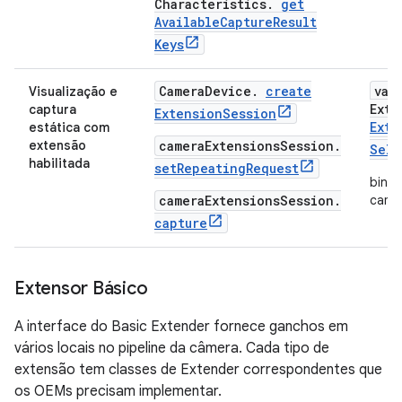
Characteristics
.
get
Available
Capture
Result
Keys
Camera
Device
.
create
val
Visualização e
Exte
captura
Extension
Session
Exte
estática com
extensão
cameraExtensionsSession.
Sele
habilitada
setRepeatingRequest
bindT
cameraExtensionsSession.
camer
capture
Extensor Básico
A interface do Basic Extender fornece ganchos em
vários locais no pipeline da câmera. Cada tipo de
extensão tem classes de Extender correspondentes que
os OEMs precisam implementar.