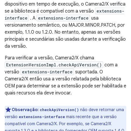
dispositivo em tempo de execução, o Camera2/X verifica
se a biblioteca é compatível com a versão
extensions-
interface
. A
extensions-interface
usa
versionamento semântico, ou MAJOR.MINOR.PATCH, por
exemplo, 1.1.0 ou 1.2.0. No entanto, apenas as versões
principais e secundárias são usadas durante a verificação
da versão.
Para verificar a versão, Camera2/X chama
ExtensionVersionImpl.checkApiVersion()
com a
versão
extensions-interface
suportada. O
Camera2/X então usa a versão relatada pela biblioteca
OEM para determinar se a extensão pode ser habilitada e
quais recursos ela deve invocar.
Observação:
não deve retornar uma
checkApiVersion()
versão
mais recente que a versão
extensions-interface
compatível com Camera2/X. Por exemplo, se Camera2/X
suporta 1.3.0 e a biblioteca do fornecedor OEM suporta 1.4.0,