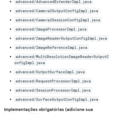
advanced/AdvancedExtenderImpl.java
advanced/Camera2OutputConfigImpl.java
advanced/Camera2SessionConfigImpl.java
advanced/ImageProcessorImpl.java
advanced/ImageReaderOutputConfigImpl.java
advanced/ImageReferenceImpl.java
advanced/MultiResolutionImageReaderOutputC
onfigImpl.java
advanced/OutputSurfaceImpl.java
advanced/RequestProcessorImpl.java
advanced/SessionProcessorImpl.java
advanced/SurfaceOutputConfigImpl.java
Implementações obrigatórias (adicione sua