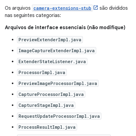
Os arquivos
camera-extensions-stub
são divididos
nas seguintes categorias:
Arquivos de interface essenciais (não modifique)
PreviewExtenderImpl.java
ImageCaptureExtenderImpl.java
ExtenderStateListener.java
ProcessorImpl.java
PreviewImageProcessorImpl.java
CaptureProcessorImpl.java
CaptureStageImpl.java
RequestUpdateProcessorImpl.java
ProcessResultImpl.java