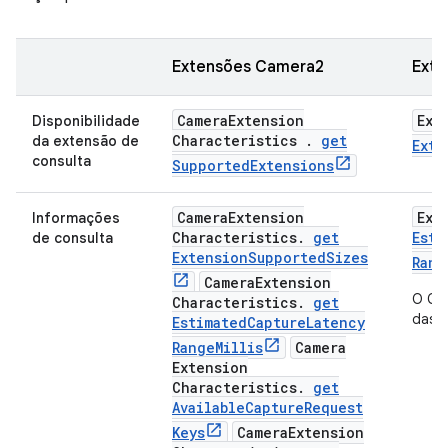
Extensões Camera2
Exte
Camera
Extension
Ext
Disponibilidade
Characteristics
.
get
da extensão de
Exte
consulta
Supported
Extensions
Camera
Extension
Ext
Informações
Characteristics
.
get
Esti
de consulta
Extension
Supported
Sizes
Rang
Camera
Extension
O Cam
Characteristics
.
get
das i
Estimated
Capture
Latency
Range
Millis
Camera
Extension
Characteristics
.
get
Available
Capture
Request
Keys
Camera
Extension