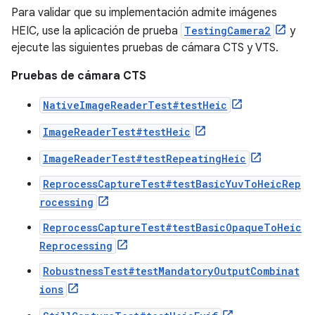
Para validar que su implementación admite imágenes
HEIC, use la aplicación de prueba
TestingCamera2
y
ejecute las siguientes pruebas de cámara CTS y VTS.
Pruebas de cámara CTS
NativeImageReaderTest#testHeic
ImageReaderTest#testHeic
ImageReaderTest#testRepeatingHeic
ReprocessCaptureTest#testBasicYuvToHeicRep
rocessing
ReprocessCaptureTest#testBasicOpaqueToHeic
Reprocessing
RobustnessTest#testMandatoryOutputCombinat
ions