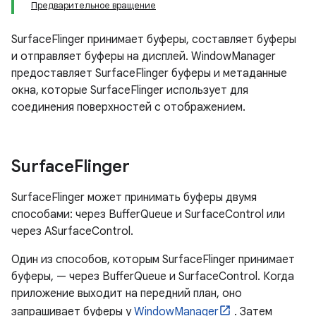
Предварительное вращение
SurfaceFlinger принимает буферы, составляет буферы
и отправляет буферы на дисплей. WindowManager
предоставляет SurfaceFlinger буферы и метаданные
окна, которые SurfaceFlinger использует для
соединения поверхностей с отображением.
Surface
Flinger
SurfaceFlinger может принимать буферы двумя
способами: через BufferQueue и SurfaceControl или
через ASurfaceControl.
Один из способов, которым SurfaceFlinger принимает
буферы, — через BufferQueue и SurfaceControl. Когда
приложение выходит на передний план, оно
запрашивает буферы у
WindowManager
. Затем