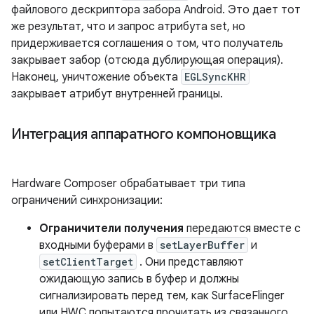
файлового дескриптора забора Android. Это дает тот
же результат, что и запрос атрибута set, но
придерживается соглашения о том, что получатель
закрывает забор (отсюда дублирующая операция).
Наконец, уничтожение объекта
EGLSyncKHR
закрывает атрибут внутренней границы.
Интеграция аппаратного компоновщика
Hardware Composer обрабатывает три типа
ограничений синхронизации:
Ограничители получения
передаются вместе с
входными буферами в
setLayerBuffer
и
setClientTarget
. Они представляют
ожидающую запись в буфер и должны
сигнализировать перед тем, как SurfaceFlinger
или HWC попытаются прочитать из связанного