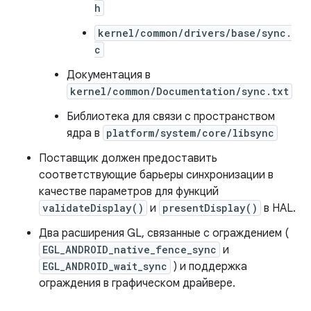
h
kernel/common/drivers/base/sync.
c
Документация в
kernel/common/Documentation/sync.txt
Библиотека для связи с пространством
ядра в
platform/system/core/libsync
Поставщик должен предоставить
соответствующие барьеры синхронизации в
качестве параметров для функций
validateDisplay()
и
presentDisplay()
в HAL.
Два расширения GL, связанные с ограждением (
EGL_ANDROID_native_fence_sync
и
EGL_ANDROID_wait_sync
) и поддержка
ограждения в графическом драйвере.