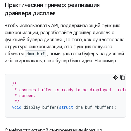
Практический пример: реализация
драйвера дисплея
Чтобы использовать API, поддерживающий функцию
синхронизации, разработайте драйвер дисплея с
функцией буфера дисплея. До того, как существовала
структура синхронизации, эта функция получала
объекты
dma-buf
, помещала эти буферы на дисплей
и блокировалась, пока буфер был виден. Например:
/*
 * assumes buffer is ready to be displayed.  retur
 * screen.
 */
void
 display_buffer
(
struct
 dma_buf 
*
buffer
);
С инфраструктурой синхронизации функция