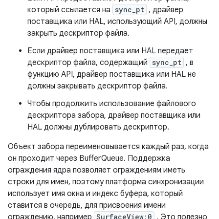
который ссылается на
sync_pt
, драйвер
поставщика или HAL, использующий API, должны
закрыть дескриптор файла.
Если драйвер поставщика или HAL передает
дескриптор файла, содержащий
sync_pt
, в
функцию API, драйвер поставщика или HAL не
должны закрывать дескриптор файла.
Чтобы продолжить использование файлового
дескриптора забора, драйвер поставщика или
HAL должны дублировать дескриптор.
Объект забора переименовывается каждый раз, когда
он проходит через BufferQueue. Поддержка
ограждения ядра позволяет ограждениям иметь
строки для имен, поэтому платформа синхронизации
использует имя окна и индекс буфера, который
ставится в очередь, для присвоения имени
ограждению, например
SurfaceView:0
. Это полезно