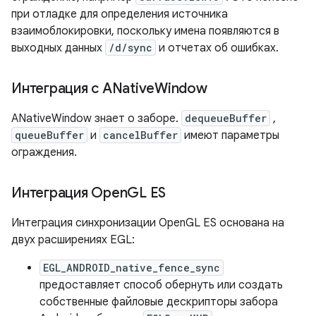
при отладке для определения источника
взаимоблокировки, поскольку имена появляются в
выходных данных
/d/sync
и отчетах об ошибках.
Интеграция с ANative
Window
ANativeWindow знает о заборе.
dequeueBuffer
,
queueBuffer
и
cancelBuffer
имеют параметры
ограждения.
Интеграция Open
GL ES
Интеграция синхронизации OpenGL ES основана на
двух расширениях EGL:
EGL_ANDROID_native_fence_sync
предоставляет способ обернуть или создать
собственные файловые дескрипторы забора