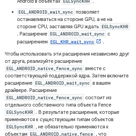
Android в объектах
EGLSyncKHR
.
EGL_ANDROID_wait_sync
позволяет
останавливаться на стороне GPU, а не на
стороне CPU, заставляя GPU ждать
EGLSyncKHR
. Расширение
EGL_ANDROID_wait_sync
с
расширением
EGL_KHR_wait_sync
.
Чтобы использовать эти расширения независимо друг
от друга, реализуйте расширение
EGL_ANDROID_native_fence_sync
вместе с
соответствующей поддержкой ядра. Затем включите
расширение
EGL_ANDROID_wait_sync
в вашем
драйвере. Расширение
EGL_ANDROID_native_fence_sync
состоит из
отдельного собственного типа объекта Fence
EGLSyncKHR
. В результате расширения, которые
применяются к существующим типам объектов
EGLSyncKHR
, не обязательно применяются к
объектам
EGL_ANDROID_native_fence
, что