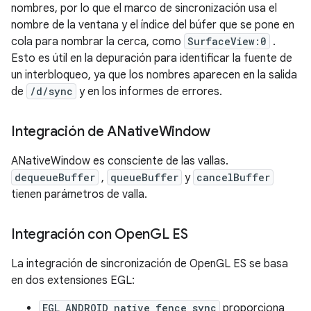
nombres, por lo que el marco de sincronización usa el
nombre de la ventana y el índice del búfer que se pone en
cola para nombrar la cerca, como
SurfaceView:0
.
Esto es útil en la depuración para identificar la fuente de
un interbloqueo, ya que los nombres aparecen en la salida
de
/d/sync
y en los informes de errores.
Integración de ANative
Window
ANativeWindow es consciente de las vallas.
dequeueBuffer
,
queueBuffer
y
cancelBuffer
tienen parámetros de valla.
Integración con Open
GL ES
La integración de sincronización de OpenGL ES se basa
en dos extensiones EGL:
EGL_ANDROID_native_fence_sync
proporciona