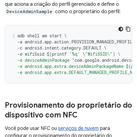
que aciona a criação do perfil gerenciado e define o
DeviceAdminSample
como o proprietário do perfil:
adb shell am start 
\
-
a android
.
app
.
action
.
PROVISION_MANAGED_PROFILE
-
c android
.
intent
.
category
.
DEFAULT 
\
-
e wifiSsid $
(
printf 
'%q'
\
"WifiSSID\") \
  -e deviceAdminPackage "
com
.
google
.
android
.
device
  -e android.app.extra.deviceAdminPackageName $(pr
  -e android.app.extra.DEFAULT_MANAGED_PROFILE_NA
Provisionamento do proprietário do
dispositivo com NFC
Você pode usar NFC ou
serviços de nuvem
para
configurar o provisionamento do proprietário do