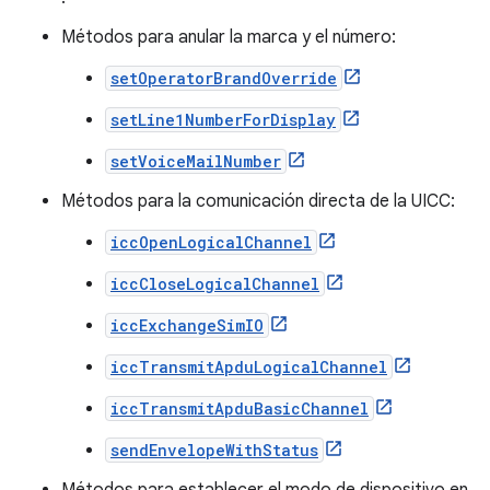
Métodos para anular la marca y el número:
setOperatorBrandOverride
setLine1NumberForDisplay
setVoiceMailNumber
Métodos para la comunicación directa de la UICC:
iccOpenLogicalChannel
iccCloseLogicalChannel
iccExchangeSimIO
iccTransmitApduLogicalChannel
iccTransmitApduBasicChannel
sendEnvelopeWithStatus