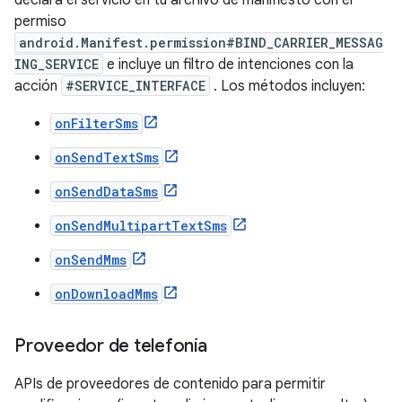
declara el servicio en tu archivo de manifiesto con el
permiso
android.Manifest.permission#BIND_CARRIER_MESSAG
ING_SERVICE
e incluye un filtro de intenciones con la
acción
#SERVICE_INTERFACE
. Los métodos incluyen:
onFilterSms
onSendTextSms
onSendDataSms
onSendMultipartTextSms
onSendMms
onDownloadMms
Proveedor de telefonía
APIs de proveedores de contenido para permitir