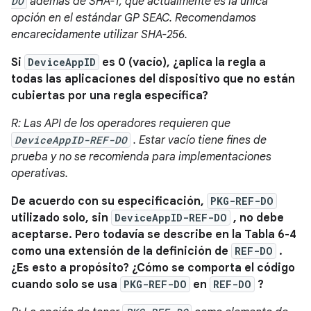
DO
además de SHA-1, que actualmente es la única
opción en el estándar GP SEAC. Recomendamos
encarecidamente utilizar SHA-256.
Si
DeviceAppID
es 0 (vacío), ¿aplica la regla a
todas las aplicaciones del dispositivo que no están
cubiertas por una regla específica?
R: Las API de los operadores requieren que
DeviceAppID-REF-DO
. Estar vacío tiene fines de
prueba y no se recomienda para implementaciones
operativas.
De acuerdo con su especificación,
PKG-REF-DO
utilizado solo, sin
DeviceAppID-REF-DO
, no debe
aceptarse. Pero todavía se describe en la Tabla 6-4
como una extensión de la definición de
REF-DO
.
¿Es esto a propósito? ¿Cómo se comporta el código
cuando solo se usa
PKG-REF-DO
en
REF-DO
?