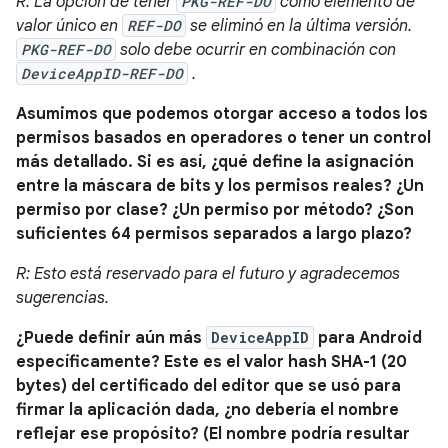
R: La opción de tener
PKG-REF-DO
como elemento de
valor único en
REF-DO
se eliminó en la última versión.
PKG-REF-DO
solo debe ocurrir en combinación con
DeviceAppID-REF-DO
.
Asumimos que podemos otorgar acceso a todos los
permisos basados ​​en operadores o tener un control
más detallado. Si es así, ¿qué define la asignación
entre la máscara de bits y los permisos reales? ¿Un
permiso por clase? ¿Un permiso por método? ¿Son
suficientes 64 permisos separados a largo plazo?
R: Esto está reservado para el futuro y agradecemos
sugerencias.
¿Puede definir aún más
DeviceAppID
para Android
específicamente? Este es el valor hash SHA-1 (20
bytes) del certificado del editor que se usó para
firmar la aplicación dada, ¿no debería el nombre
reflejar ese propósito? (El nombre podría resultar