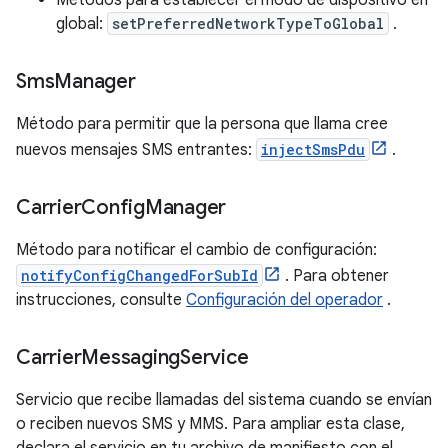
Métodos para establecer el modo de dispositivo en
global:
setPreferredNetworkTypeToGlobal
.
Sms
Manager
Método para permitir que la persona que llama cree
nuevos mensajes SMS entrantes:
injectSmsPdu
.
Carrier
Config
Manager
Método para notificar el cambio de configuración:
notifyConfigChangedForSubId
. Para obtener
instrucciones, consulte
Configuración del operador
.
Carrier
Messaging
Service
Servicio que recibe llamadas del sistema cuando se envían
o reciben nuevos SMS y MMS. Para ampliar esta clase,