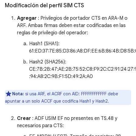
Modificación del perfil SIM CTS
Agregar
: Privilegios de portador CTS en ARA-M o
ARF. Ambas firmas deben estar codificadas en las
reglas de privilegio del operador:
Hash1 (SHA1):
61:ED:37:7E:85:D3:86:A8:DF:EE:6B:86:4B:D8:5B:
Hash2 (SHA256):
CE:7B:2B:47:AE:2B:75:52:C8:F9:2C:C2:91:24:27:9
:94:A8:2C:9B:F1:5D:49:2A:A0
Nota:
si usa ARF, el ACRF con AID: FFFFFFFFFFFF debe
apuntar a un solo ACCF que codifica Hash1 y Hash2.
Crear
: ADF USIM EF no presentes en TS.48 y
necesarios para CTS: