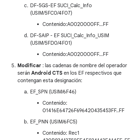
DF-5GS-EF SUCI_Calc_Info
(USIM/5FC0/4F07)
Contenido:A0020000FF…FF
DF-SAIP - EF SUCI_Calc_Info_USIM
(USIM/5FD0/4F01)
Contenido:A0020000FF…FF
Modificar
: las cadenas de nombre del operador
serán
Android CTS
en los EF respectivos que
contengan esta designación:
EF_SPN (USIM/6F46)
Contenido:
01416E64726F696420435453FF..FF
EF_PNN (USIM/6FC5)
Contenido: Rec1