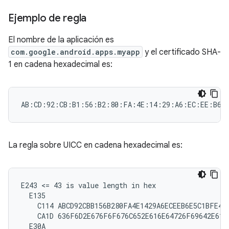
Ejemplo de regla
El nombre de la aplicación es
com.google.android.apps.myapp
y el certificado SHA-
1 en cadena hexadecimal es:
La regla sobre UICC en cadena hexadecimal es:
E243 <= 43 is value length in hex

  E135

    C114 ABCD92CBB156B280FA4E1429A6ECEEB6E5C1BFE4

    CA1D 636F6D2E676F6F676C652E616E64726F69642E6170
  E30A
