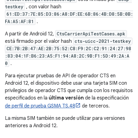
testkey
, con valor hash
61:ED:37:7E:85:D3:86:A8:DF:EE:6B:86:4B:D8:5B:0B:
FA:A5:AF:81
.
A partir de Android 12,
CtsCarrierApiTestCases.apk
está firmado por el valor hash
cts-uicc-2021-testkey
CE:7B:2B:47:AE:2B:75:52:C8:F9:2C:C2:91:24:27:98
:83:04:1F:B6:23:A5:F1:94:A8:2C:9B:F1:5D:49:2A:A
0
.
Para ejecutar pruebas de API de operador CTS en
Android 12, el dispositivo debe usar una tarjeta SIM con
privilegios de operador CTS que cumpla con los requisitos
especificados en la
última versión
de la especificación
de perfil de prueba GSMA TS.48
de terceros.
La misma SIM también se puede utilizar para versiones
anteriores a Android 12.