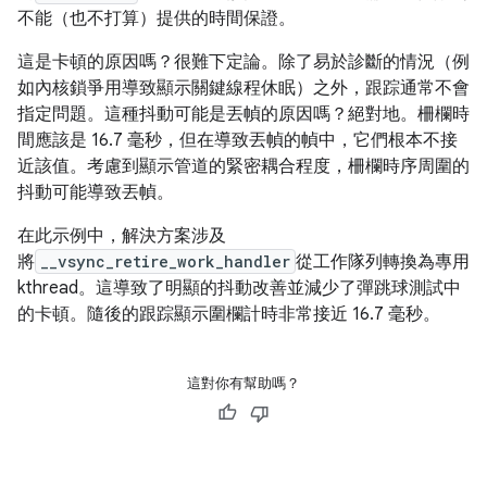
不能（也不打算）提供的時間保證。
這是卡頓的原因嗎？很難下定論。除了易於診斷的情況（例
如內核鎖爭用導致顯示關鍵線程休眠）之外，跟踪通常不會
指定問題。這種抖動可能是丟幀的原因嗎？絕對地。柵欄時
間應該是 16.7 毫秒，但在導致丟幀的幀中，它們根本不接
近該值。考慮到顯示管道的緊密耦合程度，柵欄時序周圍的
抖動可能導致丟幀。
在此示例中，解決方案涉及
將
__vsync_retire_work_handler
從工作隊列轉換為專用
kthread。這導致了明顯的抖動改善並減少了彈跳球測試中
的卡頓。隨後的跟踪顯示圍欄計時非常接近 16.7 毫秒。
這對你有幫助嗎？