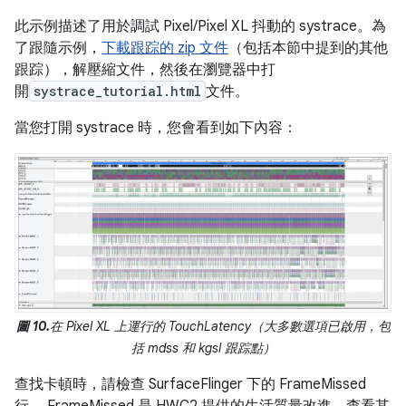
此示例描述了用於調試 Pixel/Pixel XL 抖動的 systrace。為
了跟隨示例，
下載跟踪的 zip 文件
（包括本節中提到的其他
跟踪），解壓縮文件，然後在瀏覽器中打
開
systrace_tutorial.html
文件。
當您打開 systrace 時，您會看到如下內容：
圖 10.
在 Pixel XL 上運行的 TouchLatency（大多數選項已啟用，包
括 mdss 和 kgsl 跟踪點）
查找卡頓時，請檢查 SurfaceFlinger 下的 FrameMissed
行。 FrameMissed 是 HWC2 提供的生活質量改進。查看其