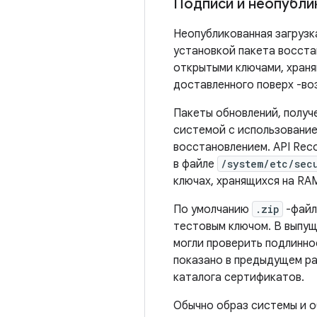
Подписи и неопубли
Неопубликованная загрузк
установкой пакета восста
открытыми ключами, хранящ
доставленного поверх -во
Пакеты обновлений, получ
системой с использовани
восстановлением. API Rec
в файле
/system/etc/sec
ключах, хранящихся на RA
По умолчанию
.zip
-файл
тестовым ключом. В выпущ
могли проверить подлинно
показано в предыдущем ра
каталога сертификатов.
Обычно образ системы и о