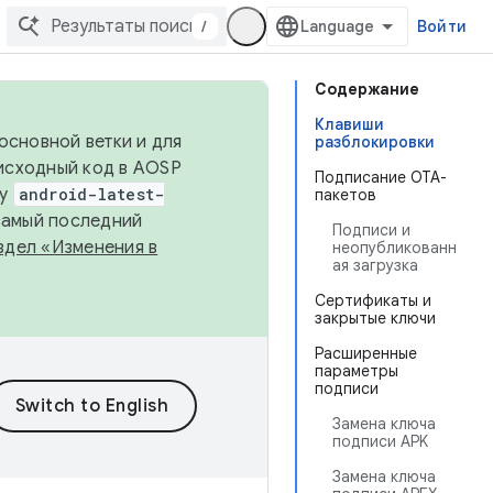
/
Войти
Содержание
Клавиши
основной ветки и для
разблокировки
исходный код в AOSP
Подписание OTA-
ку
android-latest-
пакетов
 самый последний
Подписи и
здел «Изменения в
неопубликованн
ая загрузка
Сертификаты и
закрытые ключи
Расширенные
параметры
подписи
Замена ключа
подписи APK
Замена ключа