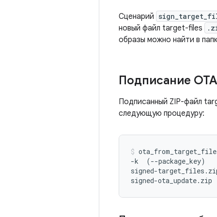
Сценарий
sign_target_fi
новый файл target-files
.z
образы можно найти в пап
Подписание OTA
Подписанный ZIP-файл targ
следующую процедуру:
ota_from_target_files
-k  (--package_key) 
signed-target_files.zip
signed-ota_update.zip