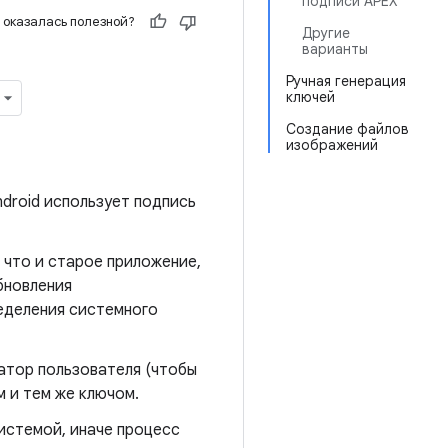
подписи APEX
 оказалась полезной?
Другие
варианты
Ручная генерация
ключей
Создание файлов
изображений
droid использует подпись
 что и старое приложение,
бновления
ределения системного
атор пользователя (чтобы
м и тем же ключом.
истемой, иначе процесс