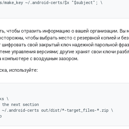
s/make_key ~/.android-certs/$x "$subject"; \

ть, чтобы отразить информацию о вашей организации. Вы 
 осторожны, чтобы выбрать место с резервной копией и б
 шифровать свой закрытый ключ надежной парольной фраз
теме управления версиями; другие хранят свои ключи разб
на компьютере с воздушным зазором.
ска, используйте:
s \

 the next section

 ~/.android-certs out/dist/*-target_files-*.zip \

p