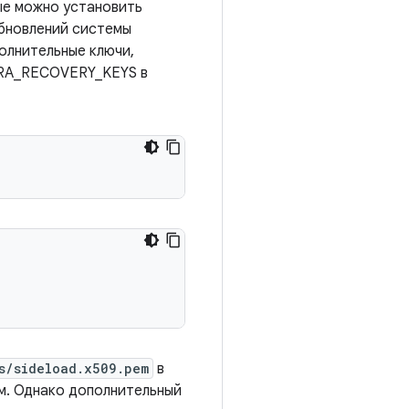
ые можно установить
обновлений системы
полнительные ключи,
TRA_RECOVERY_KEYS в
s/sideload.x509.pem
в
им. Однако дополнительный