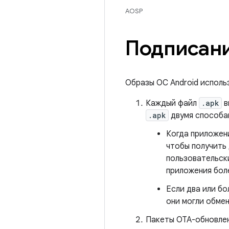
AOSP
Подписани
Образы ОС Android исполь
Каждый файл
.apk
в
.apk
двумя способа
Когда приложен
чтобы получить 
пользовательск
приложения бол
Если два или б
они могли обмен
Пакеты OTA-обновлен