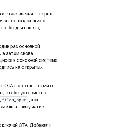
восстановления — перед
ючей, совпадающих с
ыло бы для пакета,
один раз основной
, а затем снова
щихся в основной системе,
одпись на открытых
ат OTA в соответствии с
т, чтобы устройства
_files_apks
, как
ом ключа выпуска из
х ключей OTA. Добавляя