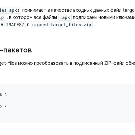
les_apks
принимает в качестве входных данных файл target
ip
, в котором все файлы
.apk
подписаны новыми ключами
ке
IMAGES/
в
signed-target_files.zip
.
-пакетов
et-files можно преобразовать в подписанный ZIP-файл обн
 \

 \
