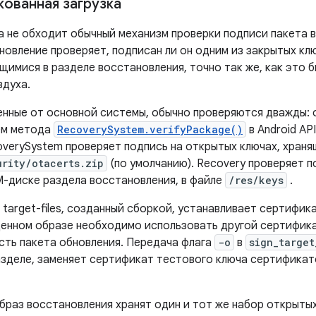
кованная загрузка
а не обходит обычный механизм проверки подписи пакета 
новление проверяет, подписан ли он одним из закрытых кл
имися в разделе восстановления, точно так же, как это б
здуха.
енные от основной системы, обычно проверяются дважды: 
ем метода
RecoverySystem.verifyPackage()
в Android API
overySystem проверяет подпись на открытых ключах, храня
urity/otacerts.zip
(по умолчанию). Recovery проверяет п
M-диске раздела восстановления, в файле
/res/keys
.
 target-files, созданный сборкой, устанавливает сертифик
енном образе необходимо использовать другой сертифика
сть пакета обновления. Передача флага
-o
в
sign_target
зделе, заменяет сертификат тестового ключа сертификат
браз восстановления хранят один и тот же набор открыты