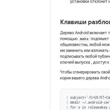
установки отклонит и
Клавиши разбло
Дерево Android включает
помощью
make
подпишет 
общеизвестны, любой може
им заменить или взломать
подписывать любой публич
ключей выпуска
, доступ к
Чтобы сгенерировать свой
корня вашего дерева Andro
subject='/C=US/ST=Ca
mkdir ~/.android-cer
for x in releasekey 