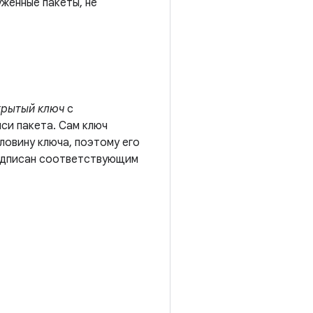
уженные пакеты, не
крытый ключ
с
си пакета. Сам ключ
овину ключа, поэтому его
подписан соответствующим