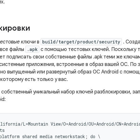
х.
кировки
тестовые ключи
в
build/target/product/security
. Созда
все файлы
.apk
с помощью тестовых ключей. Поскольку 
т подписать свои собственные файлы .apk теми же ключам
 системные приложения, встроенные в образ вашей ОС. По 
но выпущенный или развернутый образ ОС Android с помо
 которому есть только у вас.
 собственный уникальный набор ключей разблокировки, за
id:
lifornia/L=Mountain View/O=Android/OU=Android/CN=Androi
ts
platform shared media networkstack; do \
