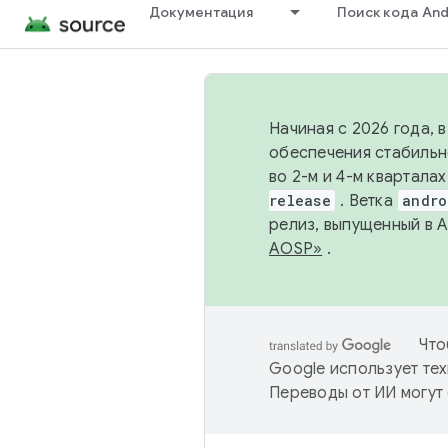
Документация
Поиск кода And
Начиная с 2026 года, 
обеспечения стабильн
во 2-м и 4-м квартала
release
. Ветка
andro
релиз, выпущенный в 
AOSP»
.
Что
Google использует тех
Переводы от ИИ могут