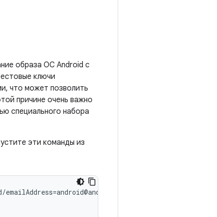
ние образа ОС Android с
тестовые ключи
и, что может позволить
этой причине очень важно
щью специального набора
пустите эти команды из
d/emailAddress=android@android.com'