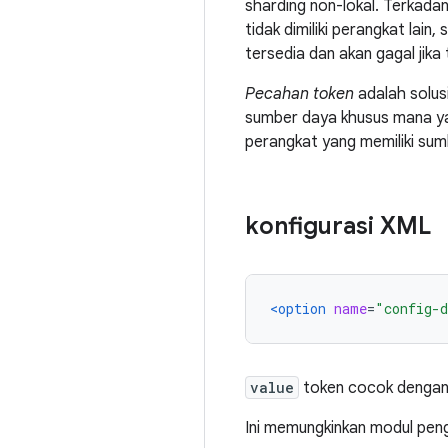
sharding non-lokal. Terkada
tidak dimiliki perangkat lai
tersedia dan akan gagal jika 
Pecahan token
adalah solus
sumber daya khusus mana y
perangkat yang memiliki sum
konfigurasi XML
<option
name
=
"config-
value
token cocok denga
Ini memungkinkan modul peng