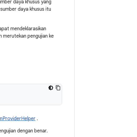
sumber daya khusus yang
a sumber daya khusus itu
dapat mendeklarasikan
n merutekan pengujian ke
nProviderHelper
.
engujian dengan benar.