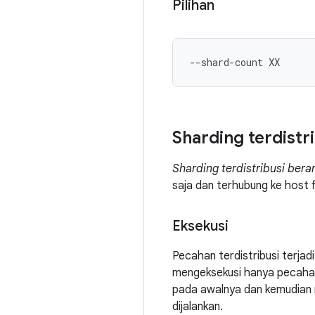
Pilihan
--
shard
-
count XX
Sharding terdistr
Sharding terdistribusi ber
saja dan terhubung ke host f
Eksekusi
Pecahan terdistribusi terja
mengeksekusi hanya pecahan
pada awalnya dan kemudian m
dijalankan.