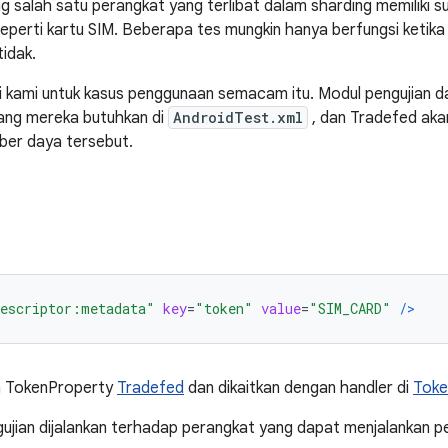
ng salah satu perangkat yang terlibat dalam sharding memiliki 
n, seperti kartu SIM. Beberapa tes mungkin hanya berfungsi ketik
tidak.
i kami untuk kasus penggunaan semacam itu. Modul pengujian 
ang mereka butuhkan di
AndroidTest.xml
, dan Tradefed aka
ber daya tersebut.
descriptor:metadata"
key
=
"token"
value
=
"SIM_CARD"
/>
n TokenProperty
Tradefed
dan dikaitkan dengan handler di
Toke
ujian dijalankan terhadap perangkat yang dapat menjalankan p