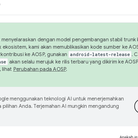
h
uk menyelaraskan dengan model pengembangan stabil trunk
tuk ekosistem, kami akan memublikasikan kode sumber ke A
kontribusi ke AOSP, gunakan
android-latest-release
. 
ase
akan selalu merujuk ke rilis terbaru yang dikirim ke AO
 lihat
Perubahan pada AOSP
.
gle menggunakan teknologi AI untuk menerjemahkan
a pilihan Anda. Terjemahan AI mungkin mengandung
Apakah in