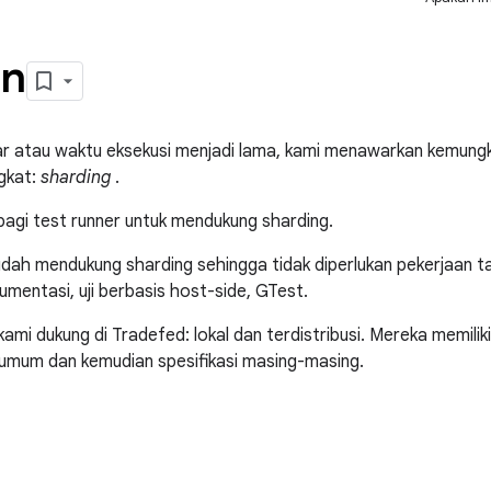
an
sar atau waktu eksekusi menjadi lama, kami menawarkan kemung
gkat:
sharding
.
agi test runner untuk mendukung sharding.
sudah mendukung sharding sehingga tidak diperlukan pekerjaan t
rumentasi, uji berbasis host-side, GTest.
kami dukung di Tradefed: lokal dan terdistribusi. Mereka memili
 umum dan kemudian spesifikasi masing-masing.