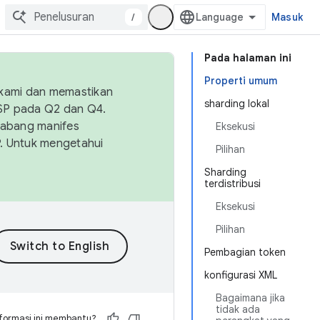
/
Masuk
Pada halaman ini
Properti umum
 kami dan memastikan
sharding lokal
OSP pada Q2 dan Q4.
Cabang manifes
Eksekusi
SP. Untuk mengetahui
Pilihan
Sharding
terdistribusi
Eksekusi
Pilihan
Pembagian token
konfigurasi XML
Bagaimana jika
tidak ada
formasi ini membantu?