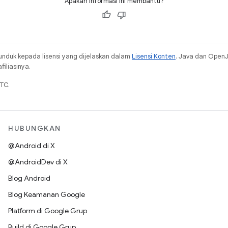
Apakah informasi ini membantu?
unduk kepada lisensi yang dijelaskan dalam
Lisensi Konten
. Java dan Open
iliasinya.
TC.
HUBUNGKAN
@Android di X
@AndroidDev di X
Blog Android
Blog Keamanan Google
Platform di Google Grup
Build di Google Grup