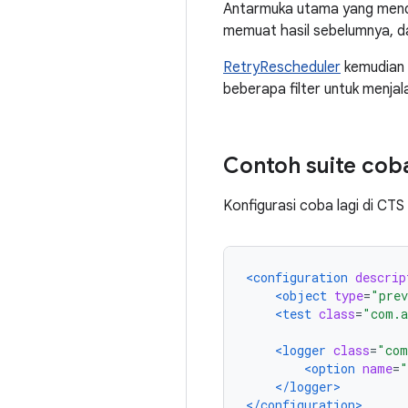
Antarmuka utama yang mend
memuat hasil sebelumnya, da
RetryRescheduler
kemudian 
beberapa filter untuk menjal
Contoh suite coba
Konfigurasi coba lagi di CTS
<configuration
descrip
<object
type
=
"prev
<test
class
=
"com.a
<logger
class
=
"com
<option
name
=
"
</logger>
</configuration>