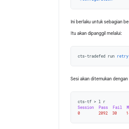
Ini berlaku untuk sebagian 
Itu akan dipanggil melalui:
cts
-
tradefed run 
retry
Sesi akan ditemukan dengan
cts
-
tf 
>
 l r
Session
Pass
Fail
M
0
2092
30
1