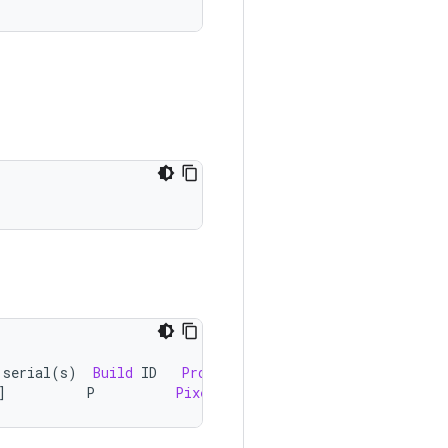
 serial
(
s
)
Build
 ID   
Product
]
          P          
Pixel