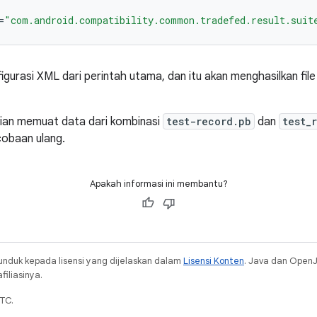
=
"com.android.compatibility.common.tradefed.result.suit
figurasi XML dari perintah utama, dan itu akan menghasilkan fil
ian memuat data dari kombinasi
test-record.pb
dan
test_
obaan ulang.
Apakah informasi ini membantu?
unduk kepada lisensi yang dijelaskan dalam
Lisensi Konten
. Java dan Open
iliasinya.
TC.