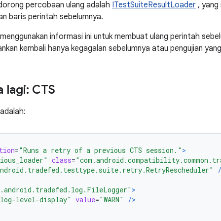
orong percobaan ulang adalah
ITestSuiteResultLoader
, yang
n baris perintah sebelumnya.
menggunakan informasi ini untuk membuat ulang perintah sebe
ankan kembali hanya kegagalan sebelumnya atau pengujian yang 
 lagi: CTS
 adalah:
tion
=
"Runs a retry of a previous CTS session."
>
ious_loader"
class
=
"com.android.compatibility.common.tr
ndroid.tradefed.testtype.suite.retry.RetryRescheduler"
.android.tradefed.log.FileLogger"
>
log-level-display"
value
=
"WARN"
/>