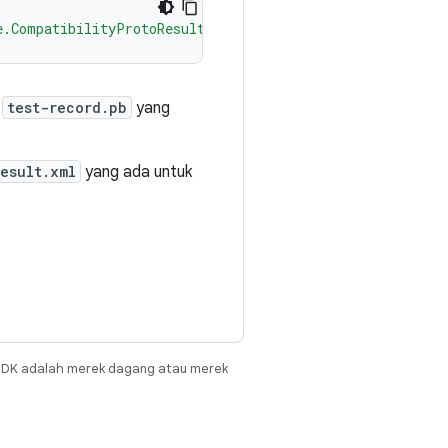
e.CompatibilityProtoResultReporter"
/>
e
test-record.pb
yang
result.xml
yang ada untuk
JDK adalah merek dagang atau merek