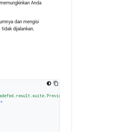
 memungkinkan Anda
lumnya dan mengisi
tidak dijalankan.
adefed.result.suite.PreviousResultLoader"
/>
/>