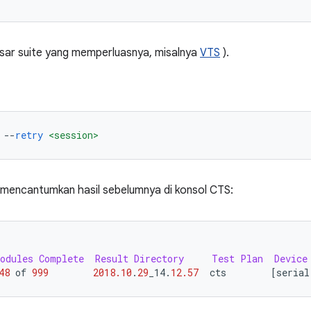
besar suite yang memperluasnya, misalnya
VTS
).
--
retry
<session>
 mencantumkan hasil sebelumnya di konsol CTS:
odules
Complete
Result
Directory
Test
Plan
Device
48
 of 
999
2018.10
.
29
_14
.
12.57
  cts        
[
serial