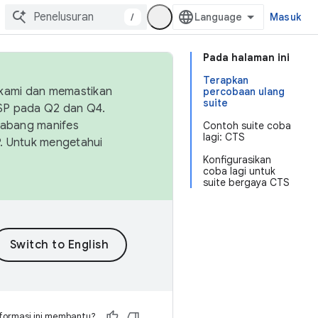
/
Masuk
Pada halaman ini
Terapkan
 kami dan memastikan
percobaan ulang
suite
OSP pada Q2 dan Q4.
Cabang manifes
Contoh suite coba
lagi: CTS
SP. Untuk mengetahui
Konfigurasikan
coba lagi untuk
suite bergaya CTS
formasi ini membantu?