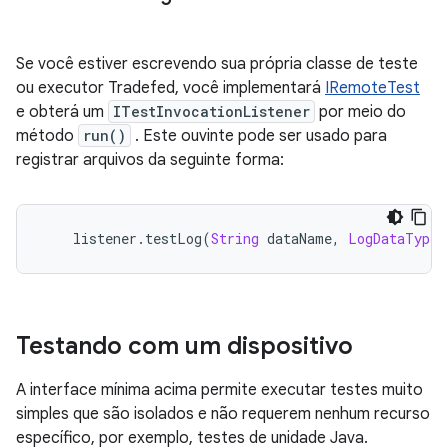
Se você estiver escrevendo sua própria classe de teste
ou executor Tradefed, você implementará
IRemoteTest
e obterá um
ITestInvocationListener
por meio do
método
run()
. Este ouvinte pode ser usado para
registrar arquivos da seguinte forma:
    listener
.
testLog
(
String
 dataName
,
LogDataType
 
Testando com um dispositivo
A interface mínima acima permite executar testes muito
simples que são isolados e não requerem nenhum recurso
específico, por exemplo, testes de unidade Java.