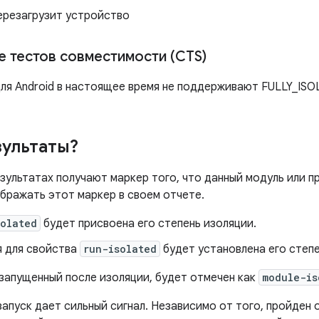
резагрузит устройство
е тестов совместимости (CTS)
ля Android в настоящее время не поддерживают FULLY_IS
зультаты?
зультатах получают маркер того, что данный модуль или п
ображать этот маркер в своем отчете.
olated
будет присвоена его степень изоляции.
я для свойства
run-isolated
будет установлена ​​его степ
 запущенный после изоляции, будет отмечен как
module-is
пуск дает сильный сигнал. Независимо от того, пройден о