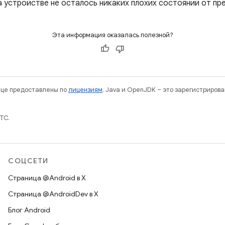
на устройстве не осталось никаких плохих состояний от п
Эта информация оказалась полезной?
нице предоставлены по
лицензиям
. Java и OpenJDK – это зарегистриров
TC.
СОЦСЕТИ
Страница @Android в X
Страница @AndroidDev в X
Блог Android