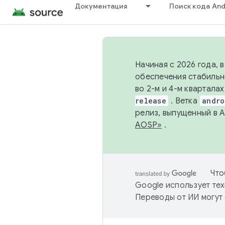
Документация
Поиск кода And
Начиная с 2026 года, 
обеспечения стабильн
во 2-м и 4-м квартала
release
. Ветка
andro
релиз, выпущенный в 
AOSP»
.
Что
Google использует тех
Переводы от ИИ могут