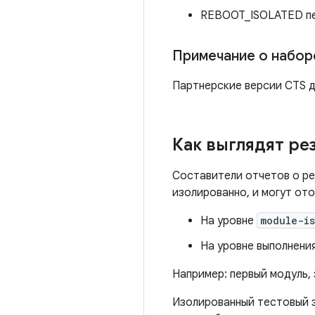
REBOOT_ISOLATED пе
Примечание о набор
Партнерские версии CTS д
Как выглядят ре
Составители отчетов о ре
изолированно, и могут от
На уровне
module-is
На уровне выполнени
Например: первый модуль,
Изолированный тестовый за