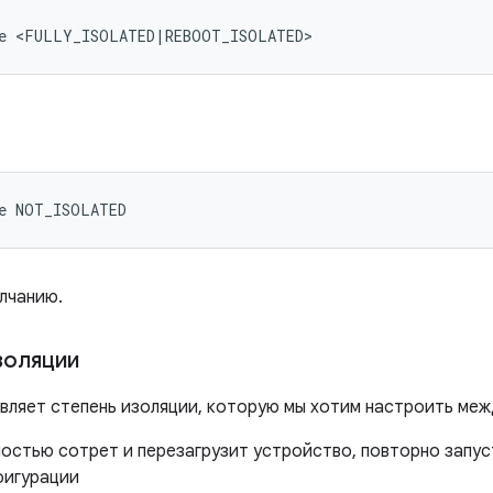
e 
<
FULLY_ISOLATED
|
REBOOT_ISOLATED
>
e NOT_ISOLATED
лчанию.
золяции
вляет степень изоляции, которую мы хотим настроить меж
остью сотрет и перезагрузит устройство, повторно запу
фигурации