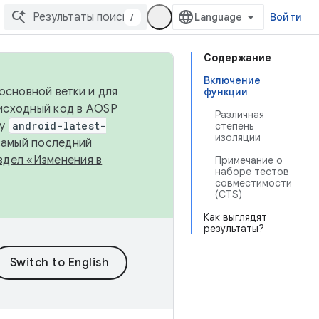
/
Войти
Содержание
Включение
основной ветки и для
функции
исходный код в AOSP
Различная
ку
android-latest-
степень
изоляции
 самый последний
здел «Изменения в
Примечание о
наборе тестов
совместимости
(CTS)
Как выглядят
результаты?