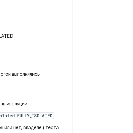
OLATED
рогон выполнялись
ень изоляции.
olated:FULLY_ISOLATED
.
н или нет, владелец теста