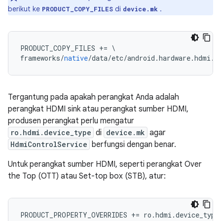
berikut ke
di
.
PRODUCT_COPY_FILES
device.mk
PRODUCT_COPY_FILES 
+=
\
frameworks
/
native
/
data
/
etc
/
android
.
hardware
.
hdmi
.
c
Tergantung pada apakah perangkat Anda adalah
perangkat HDMI sink atau perangkat sumber HDMI,
produsen perangkat perlu mengatur
ro.hdmi.device_type
di
device.mk
agar
HdmiControlService
berfungsi dengan benar.
Untuk perangkat sumber HDMI, seperti perangkat Over
the Top (OTT) atau Set-top box (STB), atur:
PRODUCT_PROPERTY_OVERRIDES += ro.hdmi.device_type