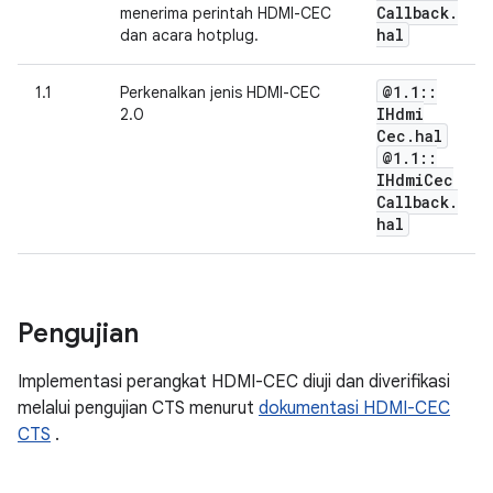
Callback
.
menerima perintah HDMI-CEC
hal
dan acara hotplug.
@1
.
1
::
1.1
Perkenalkan jenis HDMI-CEC
IHdmi
2.0
Cec
.
hal
@1
.
1
::
IHdmi
Cec
Callback
.
hal
Pengujian
Implementasi perangkat HDMI-CEC diuji dan diverifikasi
melalui pengujian CTS menurut
dokumentasi HDMI-CEC
CTS
.